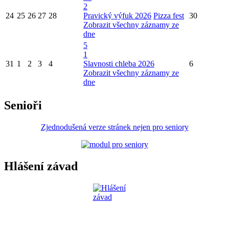
2
24
25
26
27
28
Pravický výfuk 2026
Pizza fest
30
Zobrazit všechny záznamy ze
dne
5
1
31
1
2
3
4
Slavnosti chleba 2026
6
Zobrazit všechny záznamy ze
dne
Senioři
Zjednodušená verze stránek nejen pro seniory
Hlášení závad