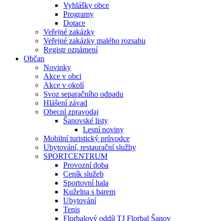
Vyhlášky obce
Programy
Dotace
Veřejné zakázky
Veřejné zakázky malého rozsahu
Registr oznámení
Občan
Novinky
Akce v obci
Akce v okolí
Svoz separačního odpadu
Hlášení závad
Obecní zpravodaj
Šanovské listy
Lesní noviny
Mobilní turistický průvodce
Ubytování, restaurační služby
SPORTCENTRUM
Provozní doba
Ceník služeb
Sportovní hala
Kuželna s barem
Ubytování
Tenis
Florbalový oddíl TJ Florbal Šanov