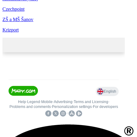
Czechpoint
ZŠ a MŠ Šanov
Krizport