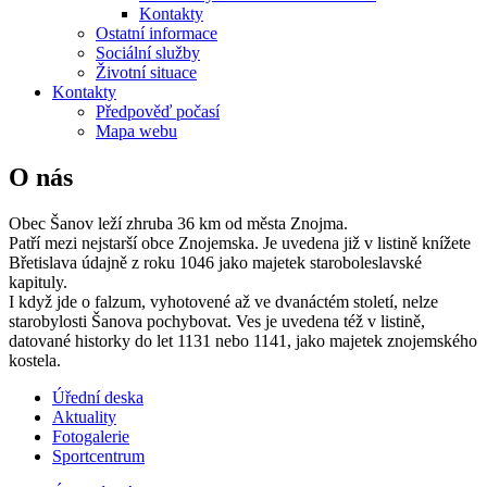
Kontakty
Ostatní informace
Sociální služby
Životní situace
Kontakty
Předpověď počasí
Mapa webu
O nás
Obec Šanov leží zhruba 36 km od města Znojma.
Patří mezi nejstarší obce Znojemska. Je uvedena již v listině knížete
Břetislava údajně z roku 1046 jako majetek staroboleslavské
kapituly.
I když jde o falzum, vyhotovené až ve dvanáctém století, nelze
starobylosti Šanova pochybovat. Ves je uvedena též v listině,
datované historky do let 1131 nebo 1141, jako majetek znojemského
kostela.
Úřední deska
Aktuality
Fotogalerie
Sportcentrum