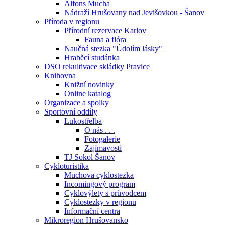
Alfons Mucha
Nádraží Hrušovany nad Jevišovkou - Šanov
Příroda v regionu
Přírodní rezervace Karlov
Fauna a flóra
Naučná stezka "Údolím lásky"
Hraběcí studánka
DSO rekultivace skládky Pravice
Knihovna
Knižní novinky
Online katalog
Organizace a spolky
Sportovní oddíly
Lukostřelba
O nás . . .
Fotogalerie
Zajímavosti
TJ Sokol Šanov
Cykloturistika
Muchova cyklostezka
Incomingový program
Cyklovýlety s průvodcem
Cyklostezky v regionu
Informační centra
Mikroregion Hrušovansko