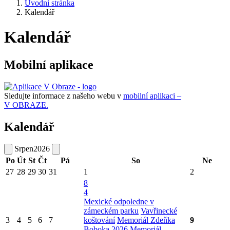
Úvodní stránka
Kalendář
Kalendář
Mobilní aplikace
Sledujte informace z našeho webu v
mobilní aplikaci –
V OBRAZE.
Kalendář
Srpen
2026
Po
Út
St
Čt
Pá
So
Ne
27
28
29
30
31
1
2
8
4
Mexické odpoledne v
zámeckém parku
Vavřinecké
3
4
5
6
7
koštování
Memoriál Zdeňka
9
Boboka 2026
Memoriál