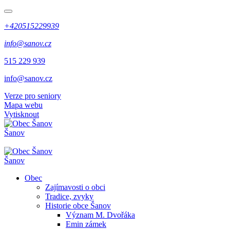
+420515229939
info@sanov.cz
515 229 939
info@sanov.cz
Verze pro seniory
Mapa webu
Vytisknout
Šanov
Šanov
Obec
Zajímavosti o obci
Tradice, zvyky
Historie obce Šanov
Význam M. Dvořáka
Emin zámek