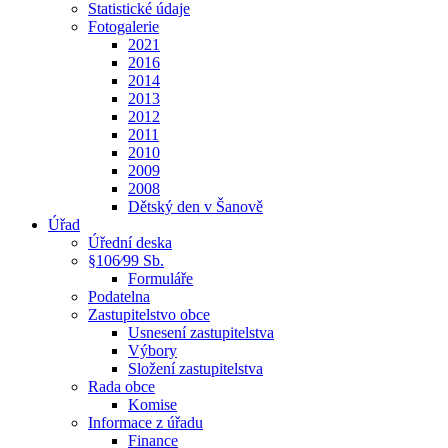
Statistické údaje
Fotogalerie
2021
2016
2014
2013
2012
2011
2010
2009
2008
Dětský den v Šanově
Úřad
Úřední deska
§106⁄99 Sb.
Formuláře
Podatelna
Zastupitelstvo obce
Usnesení zastupitelstva
Výbory
Složení zastupitelstva
Rada obce
Komise
Informace z úřadu
Finance