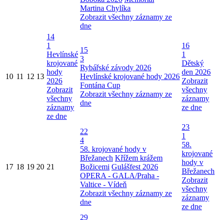
Martina Chylíka
Zobrazit všechny záznamy ze
dne
14
1
16
15
Hevlínské
1
3
krojované
Dětský
Rybářské závody 2026
hody
den 2026
10
11
12
13
Hevlínské krojované hody 2026
2026
Zobrazit
Fontána Cup
Zobrazit
všechny
Zobrazit všechny záznamy ze
všechny
záznamy
dne
záznamy
ze dne
ze dne
23
22
1
4
58.
58. krojované hody v
krojované
Břežanech
Křížem krážem
hody v
17
18
19
20
21
Božicemi
Gulášfest 2026
Břežanech
OPERA - GALA/Praha -
Zobrazit
Valtice - Vídeň
všechny
Zobrazit všechny záznamy ze
záznamy
dne
ze dne
29