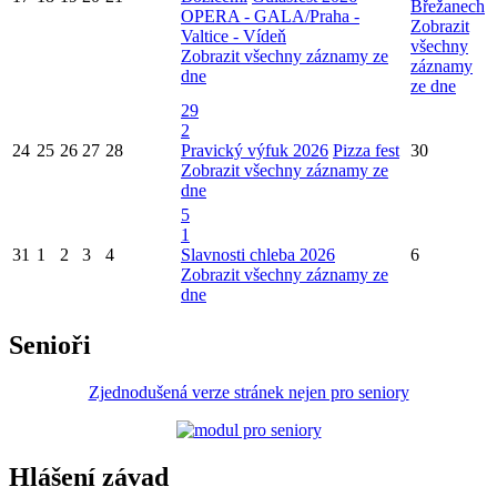
Břežanech
OPERA - GALA/Praha -
Zobrazit
Valtice - Vídeň
všechny
Zobrazit všechny záznamy ze
záznamy
dne
ze dne
29
2
24
25
26
27
28
Pravický výfuk 2026
Pizza fest
30
Zobrazit všechny záznamy ze
dne
5
1
31
1
2
3
4
Slavnosti chleba 2026
6
Zobrazit všechny záznamy ze
dne
Senioři
Zjednodušená verze stránek nejen pro seniory
Hlášení závad