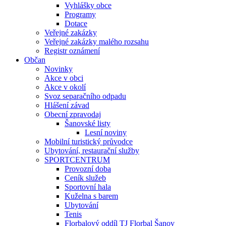
Vyhlášky obce
Programy
Dotace
Veřejné zakázky
Veřejné zakázky malého rozsahu
Registr oznámení
Občan
Novinky
Akce v obci
Akce v okolí
Svoz separačního odpadu
Hlášení závad
Obecní zpravodaj
Šanovské listy
Lesní noviny
Mobilní turistický průvodce
Ubytování, restaurační služby
SPORTCENTRUM
Provozní doba
Ceník služeb
Sportovní hala
Kuželna s barem
Ubytování
Tenis
Florbalový oddíl TJ Florbal Šanov