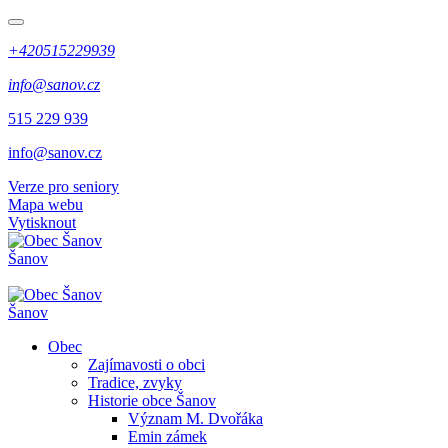
+420515229939
info@sanov.cz
515 229 939
info@sanov.cz
Verze pro seniory
Mapa webu
Vytisknout
Šanov
Šanov
Obec
Zajímavosti o obci
Tradice, zvyky
Historie obce Šanov
Význam M. Dvořáka
Emin zámek