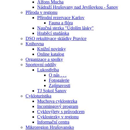
Alfons Mucha
Nádraží Hrušovany nad Jevišovkou - Šanov
Příroda v regionu
Přírodní rezervace Karlov
Fauna a flóra
Naučná stezka "Údolím lásky"
Hraběcí studánka
DSO rekultivace skládky Pravice
Knihovna
Knižní novinky
Online katalog
Organizace a spolky
Sportovní oddíly
Lukostřelba
O nás . . .
Fotogalerie
Zajímavosti
TJ Sokol Šanov
Cykloturistika
Muchova cyklostezka
Incomingový program
Cyklovýlety s průvodcem
Cyklostezky v regionu
Informační centra
Mikroregion Hrušovansko