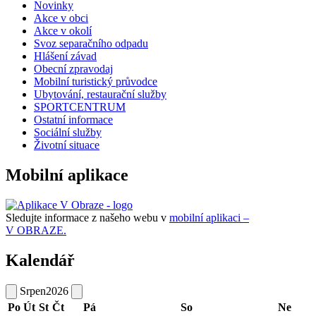
Novinky
Akce v obci
Akce v okolí
Svoz separačního odpadu
Hlášení závad
Obecní zpravodaj
Mobilní turistický průvodce
Ubytování, restaurační služby
SPORTCENTRUM
Ostatní informace
Sociální služby
Životní situace
Mobilní aplikace
Sledujte informace z našeho webu v
mobilní aplikaci –
V OBRAZE.
Kalendář
Srpen
2026
Po
Út
St
Čt
Pá
So
Ne