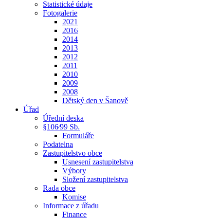
Statistické údaje
Fotogalerie
2021
2016
2014
2013
2012
2011
2010
2009
2008
Dětský den v Šanově
Úřad
Úřední deska
§106⁄99 Sb.
Formuláře
Podatelna
Zastupitelstvo obce
Usnesení zastupitelstva
Výbory
Složení zastupitelstva
Rada obce
Komise
Informace z úřadu
Finance