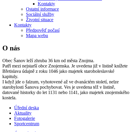
Kontakty
Ostatní informace
Sociální služby
Životní situace
Kontakty
Předpověď počasí
Mapa webu
O nás
Obec Šanov leží zhruba 36 km od města Znojma.
Patří mezi nejstarší obce Znojemska. Je uvedena již v listině knížete
Břetislava údajně z roku 1046 jako majetek staroboleslavské
kapituly.
I když jde o falzum, vyhotovené až ve dvanáctém století, nelze
starobylosti Šanova pochybovat. Ves je uvedena též v listině,
datované historky do let 1131 nebo 1141, jako majetek znojemského
kostela.
Úřední deska
Aktuality
Fotogalerie
Sportcentrum