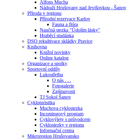
Alfons Mucha
Nádraží Hrušovany nad Jevišovkou - Šanov
Příroda v regionu
Přírodní rezervace Karlov
Fauna a flóra
Naučná stezka "Údolím lásky"
Hraběcí studánka
DSO rekultivace skládky Pravice
Knihovna
Knižní novinky
Online katalog
Organizace a spolky
Sportovní oddíly
Lukostřelba
O nás . . .
Fotogalerie
Zajímavosti
TJ Sokol Šanov
Cykloturistika
Muchova cyklostezka
Incomingový program
Cyklovýlety s průvodcem
Cyklostezky v regionu
Informační centra
Mikroregion Hrušovansko