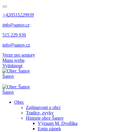
+420515229939
info@sanov.cz
515 229 939
info@sanov.cz
Verze pro seniory
Mapa webu
Vytisknout
Šanov
Šanov
Obec
Zajímavosti o obci
Tradice, zvyky
Historie obce Šanov
Význam M. Dvořáka
Emin zámek