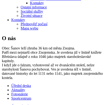
Kontakty
Ostatní informace
Sociální služby
Životní situace
Kontakty
Předpověď počasí
Mapa webu
O nás
Obec Šanov leží zhruba 36 km od města Znojma.
Patří mezi nejstarší obce Znojemska. Je uvedena již v listině knížete
Břetislava údajně z roku 1046 jako majetek staroboleslavské
kapituly.
I když jde o falzum, vyhotovené až ve dvanáctém století, nelze
starobylosti Šanova pochybovat. Ves je uvedena též v listině,
datované historky do let 1131 nebo 1141, jako majetek znojemského
kostela.
Úřední deska
Aktuality
Fotogalerie
Sportcentrum