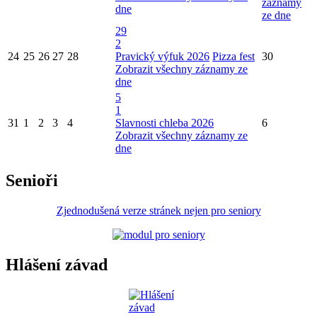
záznamy
dne
ze dne
29
2
24
25
26
27
28
Pravický výfuk 2026
Pizza fest
30
Zobrazit všechny záznamy ze
dne
5
1
31
1
2
3
4
Slavnosti chleba 2026
6
Zobrazit všechny záznamy ze
dne
Senioři
Zjednodušená verze stránek nejen pro seniory
Hlášení závad