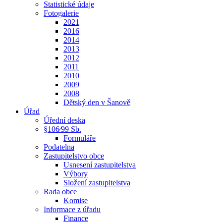
Statistické údaje
Fotogalerie
2021
2016
2014
2013
2012
2011
2010
2009
2008
Dětský den v Šanově
Úřad
Úřední deska
§106⁄99 Sb.
Formuláře
Podatelna
Zastupitelstvo obce
Usnesení zastupitelstva
Výbory
Složení zastupitelstva
Rada obce
Komise
Informace z úřadu
Finance