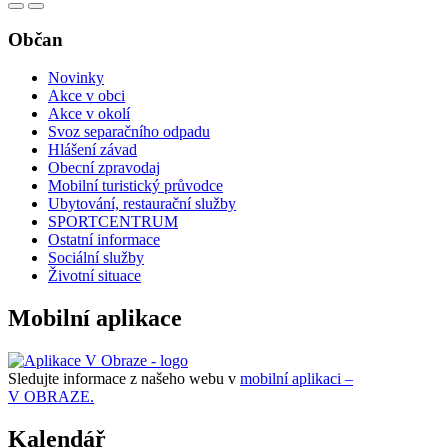
Občan
Novinky
Akce v obci
Akce v okolí
Svoz separačního odpadu
Hlášení závad
Obecní zpravodaj
Mobilní turistický průvodce
Ubytování, restaurační služby
SPORTCENTRUM
Ostatní informace
Sociální služby
Životní situace
Mobilní aplikace
Sledujte informace z našeho webu v
mobilní aplikaci –
V OBRAZE.
Kalendář