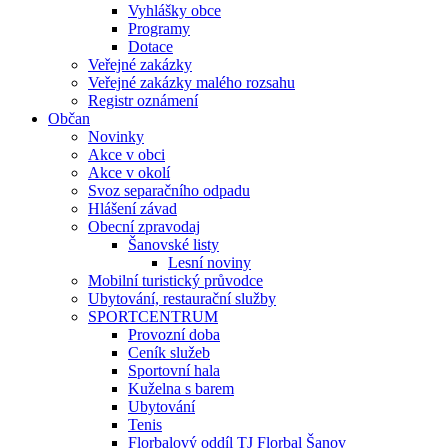
Vyhlášky obce
Programy
Dotace
Veřejné zakázky
Veřejné zakázky malého rozsahu
Registr oznámení
Občan
Novinky
Akce v obci
Akce v okolí
Svoz separačního odpadu
Hlášení závad
Obecní zpravodaj
Šanovské listy
Lesní noviny
Mobilní turistický průvodce
Ubytování, restaurační služby
SPORTCENTRUM
Provozní doba
Ceník služeb
Sportovní hala
Kuželna s barem
Ubytování
Tenis
Florbalový oddíl TJ Florbal Šanov