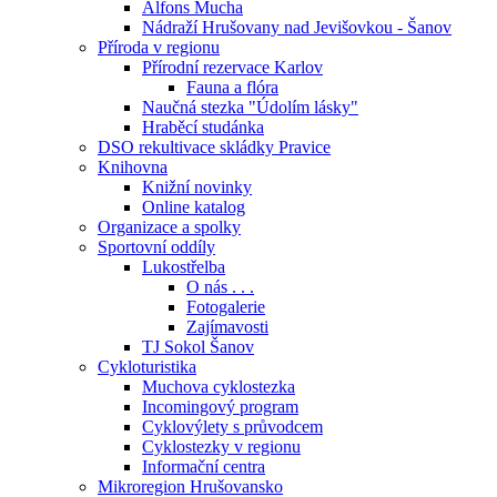
Alfons Mucha
Nádraží Hrušovany nad Jevišovkou - Šanov
Příroda v regionu
Přírodní rezervace Karlov
Fauna a flóra
Naučná stezka "Údolím lásky"
Hraběcí studánka
DSO rekultivace skládky Pravice
Knihovna
Knižní novinky
Online katalog
Organizace a spolky
Sportovní oddíly
Lukostřelba
O nás . . .
Fotogalerie
Zajímavosti
TJ Sokol Šanov
Cykloturistika
Muchova cyklostezka
Incomingový program
Cyklovýlety s průvodcem
Cyklostezky v regionu
Informační centra
Mikroregion Hrušovansko