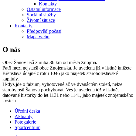
Kontakty
Ostatní informace
Sociální služby
Životní situace
Kontakty
Předpověď počasí
Mapa webu
O nás
Obec Šanov leží zhruba 36 km od města Znojma.
Patří mezi nejstarší obce Znojemska. Je uvedena již v listině knížete
Břetislava údajně z roku 1046 jako majetek staroboleslavské
kapituly.
I když jde o falzum, vyhotovené až ve dvanáctém století, nelze
starobylosti Šanova pochybovat. Ves je uvedena též v listině,
datované historky do let 1131 nebo 1141, jako majetek znojemského
kostela.
Úřední deska
Aktuality
Fotogalerie
Sportcentrum