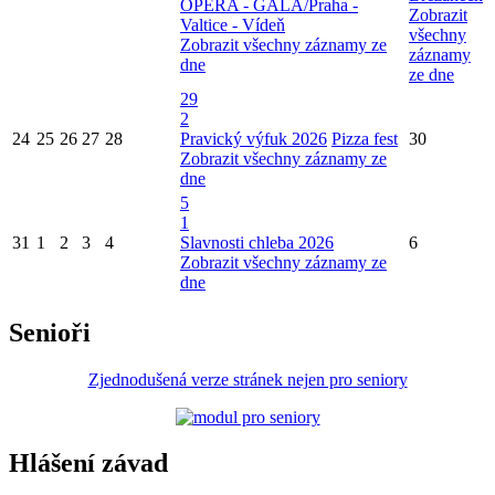
OPERA - GALA/Praha -
Zobrazit
Valtice - Vídeň
všechny
Zobrazit všechny záznamy ze
záznamy
dne
ze dne
29
2
24
25
26
27
28
Pravický výfuk 2026
Pizza fest
30
Zobrazit všechny záznamy ze
dne
5
1
31
1
2
3
4
Slavnosti chleba 2026
6
Zobrazit všechny záznamy ze
dne
Senioři
Zjednodušená verze stránek nejen pro seniory
Hlášení závad