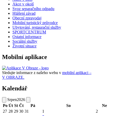
Akce v okolí
Svoz separačního odpadu
Hlášení závad
Obecní zpravodaj
Mobilní turistický průvodce
Ubytování, restaurační služby
SPORTCENTRUM
Ostatní informace
Sociální služby
Životní situace
Mobilní aplikace
Sledujte informace z našeho webu v
mobilní aplikaci –
V OBRAZE.
Kalendář
Srpen
2026
Po
Út
St
Čt
Pá
So
Ne
27
28
29
30
31
1
2