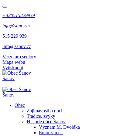
+420515229939
info@sanov.cz
515 229 939
info@sanov.cz
Verze pro seniory
Mapa webu
Vytisknout
Šanov
Šanov
Obec
Zajímavosti o obci
Tradice, zvyky
Historie obce Šanov
Význam M. Dvořáka
Emin zámek