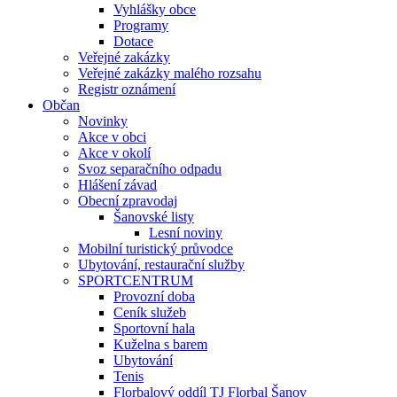
Vyhlášky obce
Programy
Dotace
Veřejné zakázky
Veřejné zakázky malého rozsahu
Registr oznámení
Občan
Novinky
Akce v obci
Akce v okolí
Svoz separačního odpadu
Hlášení závad
Obecní zpravodaj
Šanovské listy
Lesní noviny
Mobilní turistický průvodce
Ubytování, restaurační služby
SPORTCENTRUM
Provozní doba
Ceník služeb
Sportovní hala
Kuželna s barem
Ubytování
Tenis
Florbalový oddíl TJ Florbal Šanov