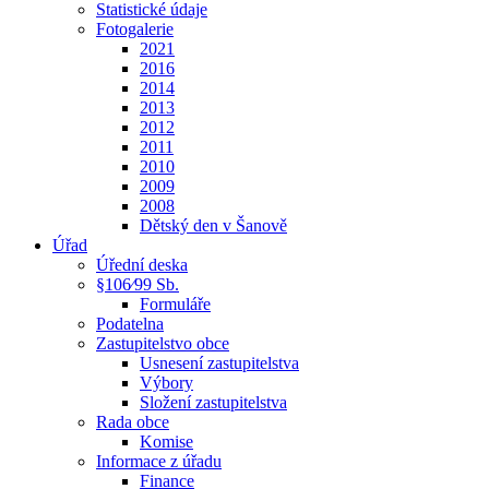
Statistické údaje
Fotogalerie
2021
2016
2014
2013
2012
2011
2010
2009
2008
Dětský den v Šanově
Úřad
Úřední deska
§106⁄99 Sb.
Formuláře
Podatelna
Zastupitelstvo obce
Usnesení zastupitelstva
Výbory
Složení zastupitelstva
Rada obce
Komise
Informace z úřadu
Finance