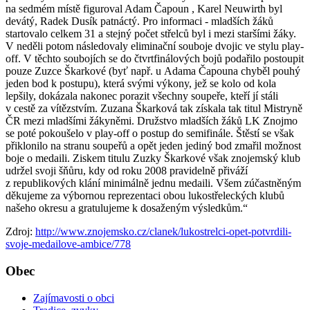
na sedmém místě figuroval Adam Čapoun , Karel Neuwirth byl
devátý, Radek Dusík patnáctý. Pro informaci - mladších žáků
startovalo celkem 31 a stejný počet střelců byl i mezi staršími žáky.
V neděli potom následovaly eliminační souboje dvojic ve stylu play-
off. V těchto soubojích se do čtvrtfinálových bojů podařilo postoupit
pouze Zuzce Škarkové (byť např. u Adama Čapouna chyběl pouhý
jeden bod k postupu), která svými výkony, jež se kolo od kola
lepšily, dokázala nakonec porazit všechny soupeře, kteří jí stáli
v cestě za vítězstvím. Zuzana Škarková tak získala tak titul Mistryně
ČR mezi mladšími žákyněmi. Družstvo mladších žáků LK Znojmo
se poté pokoušelo v play-off o postup do semifinále. Štěstí se však
přiklonilo na stranu soupeřů a opět jeden jediný bod zmařil možnost
boje o medaili. Ziskem titulu Zuzky Škarkové však znojemský klub
udržel svoji šňůru, kdy od roku 2008 pravidelně přiváží
z republikových klání minimálně jednu medaili. Všem zúčastněným
děkujeme za výbornou reprezentaci obou lukostřeleckých klubů
našeho okresu a gratulujeme k dosaženým výsledkům.“
Zdroj:
http://www.znojemsko.cz/clanek/lukostrelci-opet-potvrdili-
svoje-medailove-ambice/778
Obec
Zajímavosti o obci