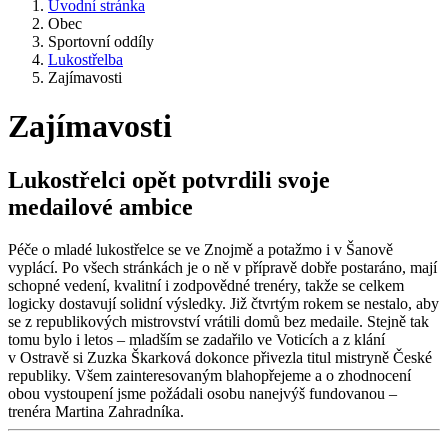
Úvodní stránka
Obec
Sportovní oddíly
Lukostřelba
Zajímavosti
Zajímavosti
Lukostřelci opět potvrdili svoje
medailové ambice
Péče o mladé lukostřelce se ve Znojmě a potažmo i v Šanově
vyplácí. Po všech stránkách je o ně v přípravě dobře postaráno, mají
schopné vedení, kvalitní i zodpovědné trenéry, takže se celkem
logicky dostavují solidní výsledky. Již čtvrtým rokem se nestalo, aby
se z republikových mistrovství vrátili domů bez medaile. Stejně tak
tomu bylo i letos – mladším se zadařilo ve Voticích a z klání
v Ostravě si Zuzka Škarková dokonce přivezla titul mistryně České
republiky. Všem zainteresovaným blahopřejeme a o zhodnocení
obou vystoupení jsme požádali osobu nanejvýš fundovanou –
trenéra Martina Zahradníka.