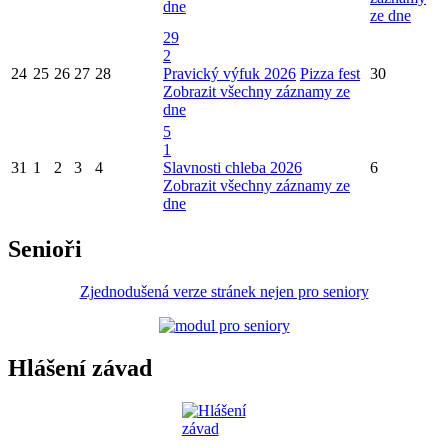
dne
ze dne
29
2
24
25
26
27
28
Pravický výfuk 2026
Pizza fest
30
Zobrazit všechny záznamy ze
dne
5
1
31
1
2
3
4
Slavnosti chleba 2026
6
Zobrazit všechny záznamy ze
dne
Senioři
Zjednodušená verze stránek nejen pro seniory
Hlášení závad