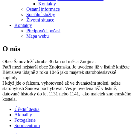
Kontakty
Ostatní informace
Sociální služby
Životní situace
Kontakty
Předpověď počasí
Mapa webu
O nás
Obec Šanov leží zhruba 36 km od města Znojma.
Patří mezi nejstarší obce Znojemska. Je uvedena již v listině knížete
Břetislava údajně z roku 1046 jako majetek staroboleslavské
kapituly.
I když jde o falzum, vyhotovené až ve dvanáctém století, nelze
starobylosti Šanova pochybovat. Ves je uvedena též v listině,
datované historky do let 1131 nebo 1141, jako majetek znojemského
kostela.
Úřední deska
Aktuality
Fotogalerie
Sportcentrum