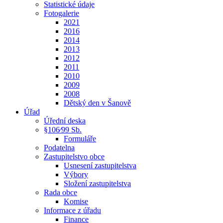
Statistické údaje
Fotogalerie
2021
2016
2014
2013
2012
2011
2010
2009
2008
Dětský den v Šanově
Úřad
Úřední deska
§106⁄99 Sb.
Formuláře
Podatelna
Zastupitelstvo obce
Usnesení zastupitelstva
Výbory
Složení zastupitelstva
Rada obce
Komise
Informace z úřadu
Finance