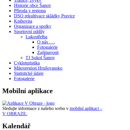
Tradice, zvyky
Historie obce Šanov
Příroda v regionu
DSO rekultivace skládky Pravice
Knihovna
Organizace a spolky
Sportovní oddíly
Lukostřelba
O nás . . .
Fotogalerie
Zajímavosti
TJ Sokol Šanov
Cykloturistika
Mikroregion Hrušovansko
Statistické údaje
Fotogalerie
Mobilní aplikace
Sledujte informace z našeho webu v
mobilní aplikaci –
V OBRAZE.
Kalendář