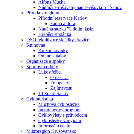
Alfons Mucha
Nádraží Hrušovany nad Jevišovkou - Šanov
Příroda v regionu
Přírodní rezervace Karlov
Fauna a flóra
Naučná stezka "Údolím lásky"
Hraběcí studánka
DSO rekultivace skládky Pravice
Knihovna
Knižní novinky
Online katalog
Organizace a spolky
Sportovní oddíly
Lukostřelba
O nás . . .
Fotogalerie
Zajímavosti
TJ Sokol Šanov
Cykloturistika
Muchova cyklostezka
Incomingový program
Cyklovýlety s průvodcem
Cyklostezky v regionu
Informační centra
Mikroregion Hrušovansko