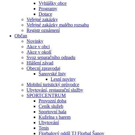
Vyhlášky obce
Programy
Dotace
Veřejné zakázky
Veřejné zakázky malého rozsahu
Registr oznámení
Občan
Novinky
Akce v obci
Akce v okolí
Svoz separačního odpadu
Hlášení závad
Obecní zpravodaj
Šanovské listy
Lesní noviny
Mobilní turistický průvodce
Ubytování, restaurační služby
SPORTCENTRUM
Provozní doba
Ceník služeb
Sportovní hala
Kuželna s barem
Ubytování
Tenis
Florbalový oddíl TJ Florbal Šanov