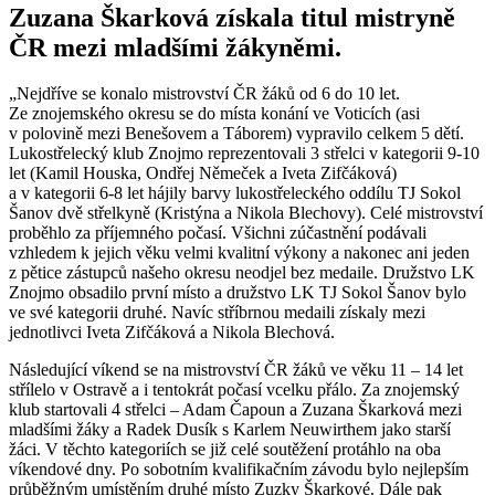
Zuzana Škarková získala titul mistryně
ČR mezi mladšími žákyněmi.
„Nejdříve se konalo mistrovství ČR žáků od 6 do 10 let.
Ze znojemského okresu se do místa konání ve Voticích (asi
v polovině mezi Benešovem a Táborem) vypravilo celkem 5 dětí.
Lukostřelecký klub Znojmo reprezentovali 3 střelci v kategorii 9-10
let (Kamil Houska, Ondřej Němeček a Iveta Zifčáková)
a v kategorii 6-8 let hájily barvy lukostřeleckého oddílu TJ Sokol
Šanov dvě střelkyně (Kristýna a Nikola Blechovy). Celé mistrovství
proběhlo za příjemného počasí. Všichni zúčastnění podávali
vzhledem k jejich věku velmi kvalitní výkony a nakonec ani jeden
z pětice zástupců našeho okresu neodjel bez medaile. Družstvo LK
Znojmo obsadilo první místo a družstvo LK TJ Sokol Šanov bylo
ve své kategorii druhé. Navíc stříbrnou medaili získaly mezi
jednotlivci Iveta Zifčáková a Nikola Blechová.
Následující víkend se na mistrovství ČR žáků ve věku 11 – 14 let
střílelo v Ostravě a i tentokrát počasí vcelku přálo. Za znojemský
klub startovali 4 střelci – Adam Čapoun a Zuzana Škarková mezi
mladšími žáky a Radek Dusík s Karlem Neuwirthem jako starší
žáci. V těchto kategoriích se již celé soutěžení protáhlo na oba
víkendové dny. Po sobotním kvalifikačním závodu bylo nejlepším
průběžným umístěním druhé místo Zuzky Škarkové. Dále pak