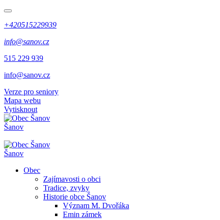
+420515229939
info@sanov.cz
515 229 939
info@sanov.cz
Verze pro seniory
Mapa webu
Vytisknout
Šanov
Šanov
Obec
Zajímavosti o obci
Tradice, zvyky
Historie obce Šanov
Význam M. Dvořáka
Emin zámek