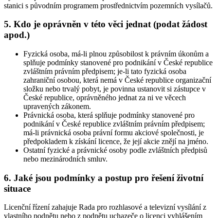
stanici s původním programem prostřednictvím pozemních vysílačů.
5. Kdo je oprávněn v této věci jednat (podat žádost
apod.)
Fyzická osoba, má-li plnou způsobilost k právním úkonům a
splňuje podmínky stanovené pro podnikání v České republice
zvláštním právním předpisem; je-li tato fyzická osoba
zahraniční osobou, která nemá v České republice organizační
složku nebo trvalý pobyt, je povinna ustanovit si zástupce v
České republice, oprávněného jednat za ni ve věcech
upravených zákonem.
Právnická osoba, která splňuje podmínky stanovené pro
podnikání v České republice zvláštním právním předpisem;
má-li právnická osoba právní formu akciové společnosti, je
předpokladem k získání licence, že její akcie znějí na jméno.
Ostatní fyzické a právnické osoby podle zvláštních předpisů
nebo mezinárodních smluv.
6. Jaké jsou podmínky a postup pro řešení životní
situace
Licenční řízení zahajuje Rada pro rozhlasové a televizní vysílání z
vlastního podnětu nebo z podnětu uchazeče o licenci vyhlášením