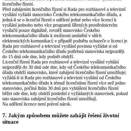
licenčního řízení.
Před zahájením licenčního řízení si Rada pro rozhlasové a televizní
vysílání vyžádá stanovisko Českého telekomunikačního úřadu, a
jedná-li se o licenční řízení o udělení jedné nebo více licencí k
vysílání jednoho nebo více programů šířených prostřednictvím
vysílačů pouze digitálně, rovněž stanovisko Českého
telekomunikačního úřadu k možnosti umístění v sítích
elektronických komunikací; v případě podnětu uchazeče o licenci je
Rada pro rozhlasové a televizní vysílání povinna vyžádat si od
Českého telekomunikačního úřadu potřebná stanoviska nejpozději
do 15 dnů ode dne, kdy podnět obdrží.
Licenční řízení Rada pro rozhlasové a televizní vysílání vyhlásí
nejpozději do 30 dnů ode dne, kdy od Českého telekomunikačního
úřadu obdrží stanovisko, které zahájení licenčního řízení umožňuje;
vyžádá-li si Rada pro rozhlasové a televizní vysílání od Českého
telekomunikačního úřadu k témuž licenčnímu řízení více než jedno
stanovisko, počíná lhůta 30 dnů pro vyhlášení licenčního řízení
běžet ode dne, kdy obdrží poslední z vyžádaných stanovisek, pokud
tato stanoviska zahájení licenčního řízení umožňují.
Na udělení licence není právní nárok.
7. Jakým způsobem můžete zahájit řešení životní
situace