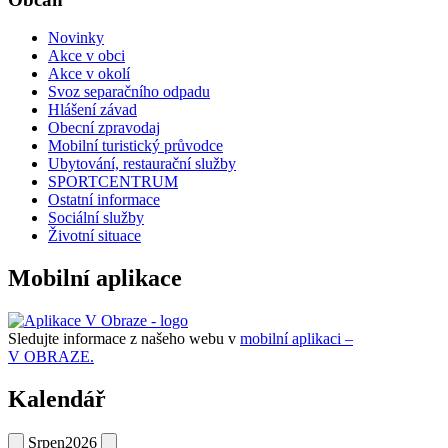
Novinky
Akce v obci
Akce v okolí
Svoz separačního odpadu
Hlášení závad
Obecní zpravodaj
Mobilní turistický průvodce
Ubytování, restaurační služby
SPORTCENTRUM
Ostatní informace
Sociální služby
Životní situace
Mobilní aplikace
Sledujte informace z našeho webu v
mobilní aplikaci –
V OBRAZE.
Kalendář
Srpen
2026