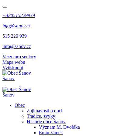
+420515229939
info@sanov.cz
515 229 939
info@sanov.cz
Verze pro seniory
Mapa webu
Vytisknout
Šanov
Šanov
Obec
Zajímavosti o obci
Tradice, zvyky
Historie obce Šanov
Význam M. Dvořáka
Emin zámek