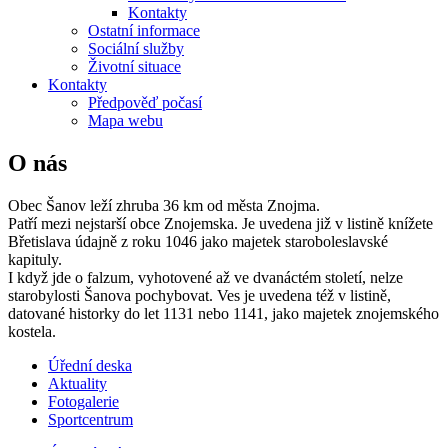
Kontakty
Ostatní informace
Sociální služby
Životní situace
Kontakty
Předpověď počasí
Mapa webu
O nás
Obec Šanov leží zhruba 36 km od města Znojma.
Patří mezi nejstarší obce Znojemska. Je uvedena již v listině knížete
Břetislava údajně z roku 1046 jako majetek staroboleslavské
kapituly.
I když jde o falzum, vyhotovené až ve dvanáctém století, nelze
starobylosti Šanova pochybovat. Ves je uvedena též v listině,
datované historky do let 1131 nebo 1141, jako majetek znojemského
kostela.
Úřední deska
Aktuality
Fotogalerie
Sportcentrum