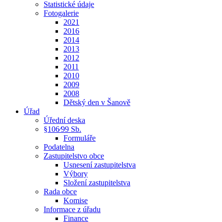
Statistické údaje
Fotogalerie
2021
2016
2014
2013
2012
2011
2010
2009
2008
Dětský den v Šanově
Úřad
Úřední deska
§106⁄99 Sb.
Formuláře
Podatelna
Zastupitelstvo obce
Usnesení zastupitelstva
Výbory
Složení zastupitelstva
Rada obce
Komise
Informace z úřadu
Finance