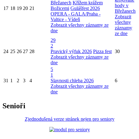
Břežanech
Křížem krážem
hody v
17
18
19
20
21
Božicemi
Gulášfest 2026
Břežanech
OPERA - GALA/Praha -
Zobrazit
Valtice - Vídeň
všechny
Zobrazit všechny záznamy ze
záznamy
dne
ze dne
29
2
24
25
26
27
28
Pravický výfuk 2026
Pizza fest
30
Zobrazit všechny záznamy ze
dne
5
1
31
1
2
3
4
Slavnosti chleba 2026
6
Zobrazit všechny záznamy ze
dne
Senioři
Zjednodušená verze stránek nejen pro seniory