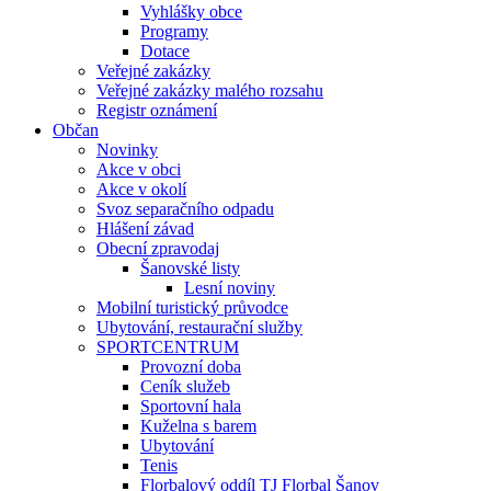
Vyhlášky obce
Programy
Dotace
Veřejné zakázky
Veřejné zakázky malého rozsahu
Registr oznámení
Občan
Novinky
Akce v obci
Akce v okolí
Svoz separačního odpadu
Hlášení závad
Obecní zpravodaj
Šanovské listy
Lesní noviny
Mobilní turistický průvodce
Ubytování, restaurační služby
SPORTCENTRUM
Provozní doba
Ceník služeb
Sportovní hala
Kuželna s barem
Ubytování
Tenis
Florbalový oddíl TJ Florbal Šanov