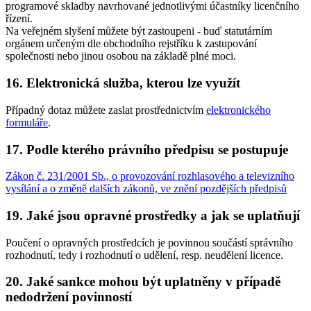
programové skladby navrhované jednotlivými účastníky licenčního
řízení.
Na veřejném slyšení můžete být zastoupeni - buď statutárním
orgánem určeným dle obchodního rejstříku k zastupování
společnosti nebo jinou osobou na základě plné moci.
16. Elektronická služba, kterou lze využít
Případný dotaz můžete zaslat prostřednictvím
elektronického
formuláře
.
17. Podle kterého právního předpisu se postupuje
Zákon č. 231/2001 Sb., o provozování rozhlasového a televizního
vysílání a o změně dalších zákonů, ve znění pozdějších předpisů
19. Jaké jsou opravné prostředky a jak se uplatňují
Poučení o opravných prostředcích je povinnou součástí správního
rozhodnutí, tedy i rozhodnutí o udělení, resp. neudělení licence.
20. Jaké sankce mohou být uplatněny v případě
nedodržení povinností