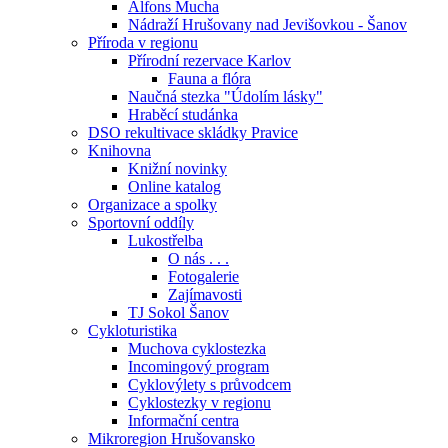
Alfons Mucha
Nádraží Hrušovany nad Jevišovkou - Šanov
Příroda v regionu
Přírodní rezervace Karlov
Fauna a flóra
Naučná stezka "Údolím lásky"
Hraběcí studánka
DSO rekultivace skládky Pravice
Knihovna
Knižní novinky
Online katalog
Organizace a spolky
Sportovní oddíly
Lukostřelba
O nás . . .
Fotogalerie
Zajímavosti
TJ Sokol Šanov
Cykloturistika
Muchova cyklostezka
Incomingový program
Cyklovýlety s průvodcem
Cyklostezky v regionu
Informační centra
Mikroregion Hrušovansko