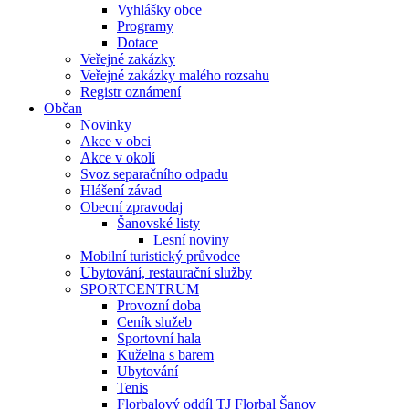
Vyhlášky obce
Programy
Dotace
Veřejné zakázky
Veřejné zakázky malého rozsahu
Registr oznámení
Občan
Novinky
Akce v obci
Akce v okolí
Svoz separačního odpadu
Hlášení závad
Obecní zpravodaj
Šanovské listy
Lesní noviny
Mobilní turistický průvodce
Ubytování, restaurační služby
SPORTCENTRUM
Provozní doba
Ceník služeb
Sportovní hala
Kuželna s barem
Ubytování
Tenis
Florbalový oddíl TJ Florbal Šanov