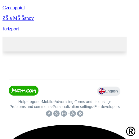
Czechpoint
ZŠ a MŠ Šanov
Krizport