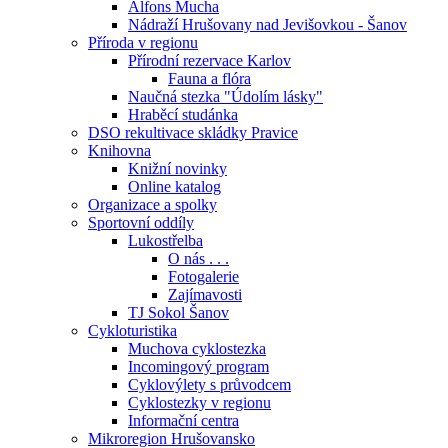
Alfons Mucha
Nádraží Hrušovany nad Jevišovkou - Šanov
Příroda v regionu
Přírodní rezervace Karlov
Fauna a flóra
Naučná stezka "Údolím lásky"
Hraběcí studánka
DSO rekultivace skládky Pravice
Knihovna
Knižní novinky
Online katalog
Organizace a spolky
Sportovní oddíly
Lukostřelba
O nás . . .
Fotogalerie
Zajímavosti
TJ Sokol Šanov
Cykloturistika
Muchova cyklostezka
Incomingový program
Cyklovýlety s průvodcem
Cyklostezky v regionu
Informační centra
Mikroregion Hrušovansko