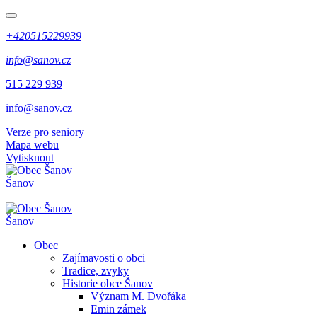
+420515229939
info@sanov.cz
515 229 939
info@sanov.cz
Verze pro seniory
Mapa webu
Vytisknout
Šanov
Šanov
Obec
Zajímavosti o obci
Tradice, zvyky
Historie obce Šanov
Význam M. Dvořáka
Emin zámek