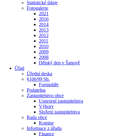
Statistické údaje
Fotogalerie
2021
2016
2014
2013
2012
2011
2010
2009
2008
Dětský den v Šanově
Úřad
Úřední deska
§106⁄99 Sb.
Formuláře
Podatelna
Zastupitelstvo obce
Usnesení zastupitelstva
Výbory
Složení zastupitelstva
Rada obce
Komise
Informace z úřadu
Finance