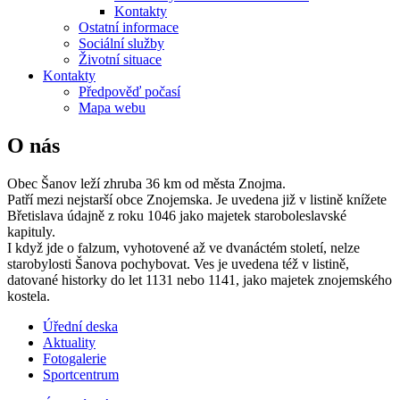
Kontakty
Ostatní informace
Sociální služby
Životní situace
Kontakty
Předpověď počasí
Mapa webu
O nás
Obec Šanov leží zhruba 36 km od města Znojma.
Patří mezi nejstarší obce Znojemska. Je uvedena již v listině knížete
Břetislava údajně z roku 1046 jako majetek staroboleslavské
kapituly.
I když jde o falzum, vyhotovené až ve dvanáctém století, nelze
starobylosti Šanova pochybovat. Ves je uvedena též v listině,
datované historky do let 1131 nebo 1141, jako majetek znojemského
kostela.
Úřední deska
Aktuality
Fotogalerie
Sportcentrum