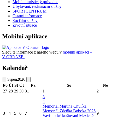
Mobilní turistický průvodce
Ubytování, restaurační služby
SPORTCENTRUM
Ostatní informace
Sociální služby
Životní situace
Mobilní aplikace
Sledujte informace z našeho webu v
mobilní aplikaci –
V OBRAZE.
Kalendář
Srpen
2026
Po
Út
St
Čt
Pá
So
Ne
27
28
29
30
31
1
2
8
4
Memoriál Martina Chylíka
Memoriál Zdeňka Boboka 2026
3
4
5
6
7
9
Vavřinecké koštování
Mexické