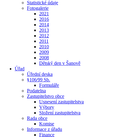
Statistické údaje
Fotogalerie
2021
2016
2014
2013
2012
2011
2010
2009
2008
Dětský den v Šanově
Úřad
Úřední deska
§106⁄99 Sb.
Formuláře
Podatelna
Zastupitelstvo obce
Usnesení zastupitelstva
Výbory
Složení zastupitelstva
Rada obce
Komise
Informace z úřadu
Finance