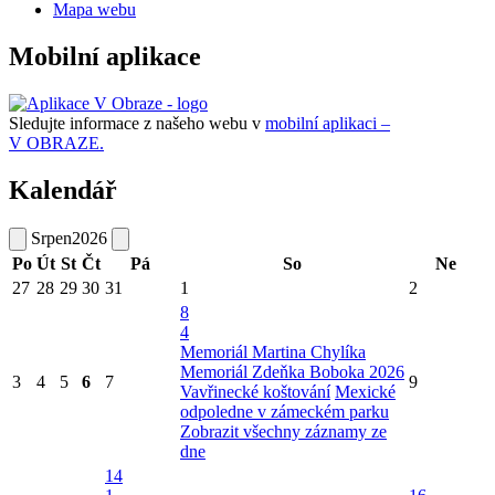
Mapa webu
Mobilní aplikace
Sledujte informace z našeho webu v
mobilní aplikaci –
V OBRAZE.
Kalendář
Srpen
2026
Po
Út
St
Čt
Pá
So
Ne
27
28
29
30
31
1
2
8
4
Memoriál Martina Chylíka
Memoriál Zdeňka Boboka 2026
3
4
5
6
7
9
Vavřinecké koštování
Mexické
odpoledne v zámeckém parku
Zobrazit všechny záznamy ze
dne
14