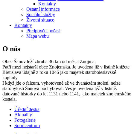
Kontakty
Ostatní informace
Sociální služby
Životní situace
Kontakty
Předpověď počasí
Mapa webu
O nás
Obec Šanov leží zhruba 36 km od města Znojma.
Patří mezi nejstarší obce Znojemska. Je uvedena již v listině knížete
Břetislava údajně z roku 1046 jako majetek staroboleslavské
kapituly.
I když jde o falzum, vyhotovené až ve dvanáctém století, nelze
starobylosti Šanova pochybovat. Ves je uvedena též v listině,
datované historky do let 1131 nebo 1141, jako majetek znojemského
kostela.
Úřední deska
Aktuality
Fotogalerie
Sportcentrum