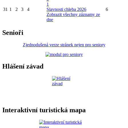
1
31
1
2
3
4
Slavnosti chleba 2026
6
Zobrazit všechny záznamy ze
dne
Senioři
Zjednodušená verze stránek nejen pro seniory
Hlášení závad
Interaktivní turistická mapa