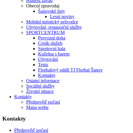
Hlášení závad
Obecní zpravodaj
Šanovské listy
Lesní noviny
Mobilní turistický průvodce
Ubytování, restaurační služby
SPORTCENTRUM
Provozní doba
Ceník služeb
Sportovní hala
Kuželna s barem
Ubytování
Tenis
Florbalový oddíl TJ Florbal Šanov
Kontakty
Ostatní informace
Sociální služby
Životní situace
Kontakty
Předpověď počasí
Mapa webu
Kontakty
Předpověď počasí