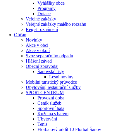
Vyhlášky obce
Programy
Dotace
Veřejné zakázky
Veřejné zakázky malého rozsahu
Registr oznámení
Občan
Novinky
Akce v obci
Akce v okolí
Svoz separačního odpadu
Hlášení závad
Obecní zpravodaj
Šanovské listy
Lesní noviny
Mobilní turistický průvodce
Ubytování, restaurační služby
SPORTCENTRUM
Provozní doba
Ceník služeb
Sportovní hala
Kuželna s barem
Ubytování
Tenis
Florbalový oddíl TJ Florbal Šanov