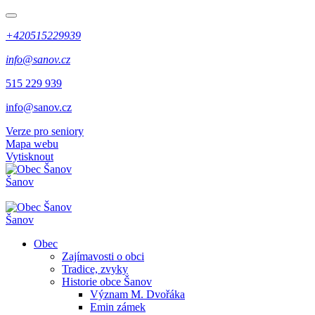
+420515229939
info@sanov.cz
515 229 939
info@sanov.cz
Verze pro seniory
Mapa webu
Vytisknout
Šanov
Šanov
Obec
Zajímavosti o obci
Tradice, zvyky
Historie obce Šanov
Význam M. Dvořáka
Emin zámek