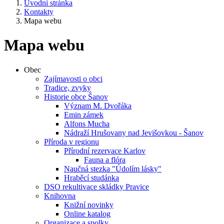
Úvodní stránka
Kontakty
Mapa webu
Mapa webu
Obec
Zajímavosti o obci
Tradice, zvyky
Historie obce Šanov
Význam M. Dvořáka
Emin zámek
Alfons Mucha
Nádraží Hrušovany nad Jevišovkou - Šanov
Příroda v regionu
Přírodní rezervace Karlov
Fauna a flóra
Naučná stezka "Údolím lásky"
Hraběcí studánka
DSO rekultivace skládky Pravice
Knihovna
Knižní novinky
Online katalog
Organizace a spolky