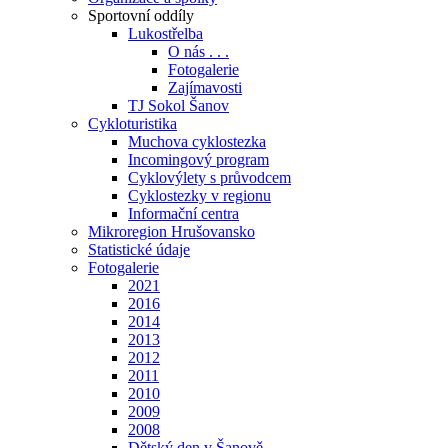
Sportovní oddíly
Lukostřelba
O nás . . .
Fotogalerie
Zajímavosti
TJ Sokol Šanov
Cykloturistika
Muchova cyklostezka
Incomingový program
Cyklovýlety s průvodcem
Cyklostezky v regionu
Informační centra
Mikroregion Hrušovansko
Statistické údaje
Fotogalerie
2021
2016
2014
2013
2012
2011
2010
2009
2008
Dětský den v Šanově