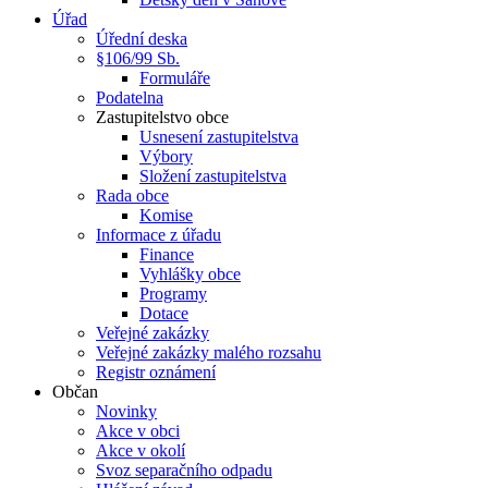
Úřad
Úřední deska
§106/99 Sb.
Formuláře
Podatelna
Zastupitelstvo obce
Usnesení zastupitelstva
Výbory
Složení zastupitelstva
Rada obce
Komise
Informace z úřadu
Finance
Vyhlášky obce
Programy
Dotace
Veřejné zakázky
Veřejné zakázky malého rozsahu
Registr oznámení
Občan
Novinky
Akce v obci
Akce v okolí
Svoz separačního odpadu