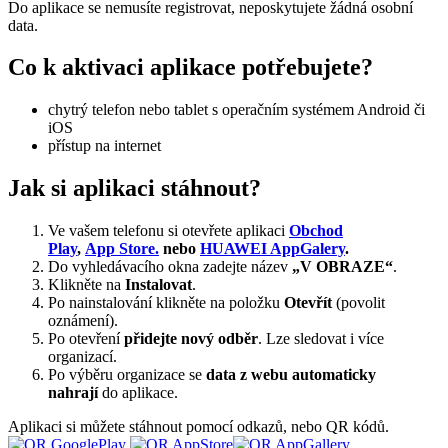
Do aplikace se nemusíte registrovat, neposkytujete žádná osobní
data.
Co k aktivaci aplikace potřebujete?
chytrý telefon nebo tablet s operačním systémem Android či
iOS
přístup na internet
Jak si aplikaci stáhnout?
Ve vašem telefonu si otevřete aplikaci
Obchod
Play
,
App Store.
nebo
HUAWEI AppGalery
.
Do vyhledávacího okna zadejte název
„V OBRAZE“
.
Klikněte na
Instalovat
.
Po nainstalování klikněte na položku
Otevřít
(povolit
oznámení).
Po otevření
přidejte nový odběr
. Lze sledovat i více
organizací.
Po výběru organizace se
data z webu automaticky
nahrají
do aplikace.
Aplikaci si můžete stáhnout pomocí odkazů, nebo QR kódů.