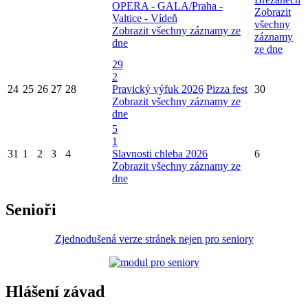
OPERA - GALA/Praha -
Zobrazit
Valtice - Vídeň
všechny
Zobrazit všechny záznamy ze
záznamy
dne
ze dne
29
2
24
25
26
27
28
Pravický výfuk 2026
Pizza fest
30
Zobrazit všechny záznamy ze
dne
5
1
31
1
2
3
4
Slavnosti chleba 2026
6
Zobrazit všechny záznamy ze
dne
Senioři
Zjednodušená verze stránek nejen pro seniory
Hlášení závad