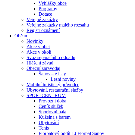
Vyhlášky obce
Programy
Dotace
Veřejné zakázky
Veřejné zakázky malého rozsahu
Registr oznámení
Občan
Novinky
Akce v obci
Akce v okolí
Svoz separačního odpadu
Hlášení závad
Obecní zpravodaj
Šanovské listy
Lesní noviny
Mobilní turistický průvodce
Ubytování, restaurační služby
SPORTCENTRUM
Provozní doba
Ceník služeb
Sportovní hala
Kuželna s barem
Ubytování
Tenis
Florbalový oddíl TJ Florbal Šanov