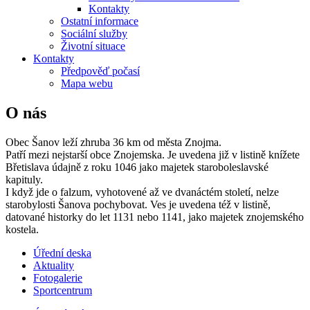
Kontakty
Ostatní informace
Sociální služby
Životní situace
Kontakty
Předpověď počasí
Mapa webu
O nás
Obec Šanov leží zhruba 36 km od města Znojma.
Patří mezi nejstarší obce Znojemska. Je uvedena již v listině knížete
Břetislava údajně z roku 1046 jako majetek staroboleslavské
kapituly.
I když jde o falzum, vyhotovené až ve dvanáctém století, nelze
starobylosti Šanova pochybovat. Ves je uvedena též v listině,
datované historky do let 1131 nebo 1141, jako majetek znojemského
kostela.
Úřední deska
Aktuality
Fotogalerie
Sportcentrum