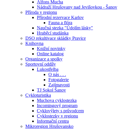
Alfons Mucha
Nádraží Hrušovany nad Jevišovkou - Šanov
Příroda v regionu
Přírodní rezervace Karlov
Fauna a flóra
Naučná stezka "Údolím lásky"
Hraběcí studánka
DSO rekultivace skládky Pravice
Knihovna
Knižní novinky
Online katalog
Organizace a spolky
Sportovní oddíly
Lukostřelba
O nás . . .
Fotogalerie
Zajímavosti
TJ Sokol Šanov
Cykloturistika
Muchova cyklostezka
Incomingový program
Cyklovýlety s průvodcem
Cyklostezky v regionu
Informační centra
Mikroregion Hrušovansko