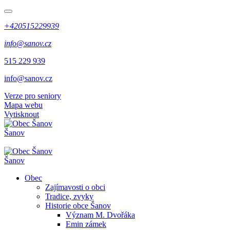
+420515229939
info@sanov.cz
515 229 939
info@sanov.cz
Verze pro seniory
Mapa webu
Vytisknout
Šanov
Šanov
Obec
Zajímavosti o obci
Tradice, zvyky
Historie obce Šanov
Význam M. Dvořáka
Emin zámek