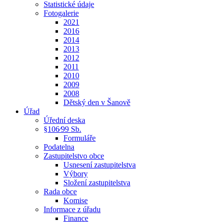
Statistické údaje
Fotogalerie
2021
2016
2014
2013
2012
2011
2010
2009
2008
Dětský den v Šanově
Úřad
Úřední deska
§106⁄99 Sb.
Formuláře
Podatelna
Zastupitelstvo obce
Usnesení zastupitelstva
Výbory
Složení zastupitelstva
Rada obce
Komise
Informace z úřadu
Finance