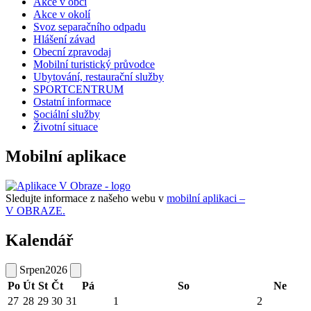
Akce v obci
Akce v okolí
Svoz separačního odpadu
Hlášení závad
Obecní zpravodaj
Mobilní turistický průvodce
Ubytování, restaurační služby
SPORTCENTRUM
Ostatní informace
Sociální služby
Životní situace
Mobilní aplikace
Sledujte informace z našeho webu v
mobilní aplikaci –
V OBRAZE.
Kalendář
Srpen
2026
Po
Út
St
Čt
Pá
So
Ne
27
28
29
30
31
1
2