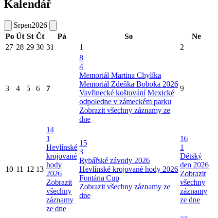
Kalendář
Srpen
2026
Po
Út
St
Čt
Pá
So
Ne
27
28
29
30
31
1
2
8
4
Memoriál Martina Chylíka
Memoriál Zdeňka Boboka 2026
3
4
5
6
7
9
Vavřinecké koštování
Mexické
odpoledne v zámeckém parku
Zobrazit všechny záznamy ze
dne
14
1
16
15
Hevlínské
1
3
krojované
Dětský
Rybářské závody 2026
hody
den 2026
10
11
12
13
Hevlínské krojované hody 2026
2026
Zobrazit
Fontána Cup
Zobrazit
všechny
Zobrazit všechny záznamy ze
všechny
záznamy
dne
záznamy
ze dne
ze dne