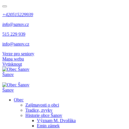
+420515229939
info@sanov.cz
515 229 939
info@sanov.cz
Verze pro seniory
Mapa webu
Vytisknout
Šanov
Šanov
Obec
Zajímavosti o obci
Tradice, zvyky
Historie obce Šanov
Význam M. Dvořáka
Emin zámek