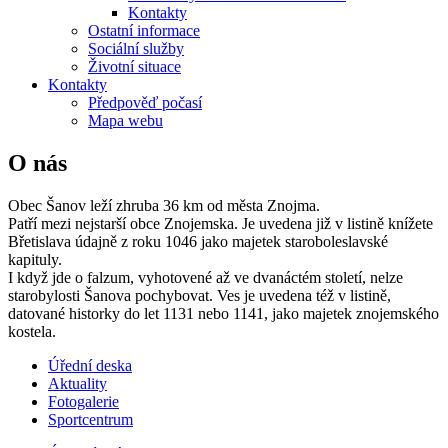
Kontakty
Ostatní informace
Sociální služby
Životní situace
Kontakty
Předpověď počasí
Mapa webu
O nás
Obec Šanov leží zhruba 36 km od města Znojma.
Patří mezi nejstarší obce Znojemska. Je uvedena již v listině knížete
Břetislava údajně z roku 1046 jako majetek staroboleslavské
kapituly.
I když jde o falzum, vyhotovené až ve dvanáctém století, nelze
starobylosti Šanova pochybovat. Ves je uvedena též v listině,
datované historky do let 1131 nebo 1141, jako majetek znojemského
kostela.
Úřední deska
Aktuality
Fotogalerie
Sportcentrum