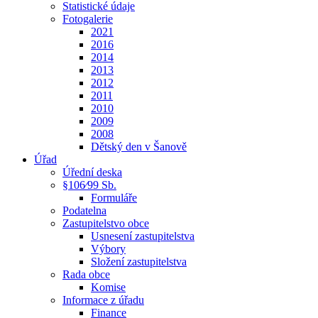
Statistické údaje
Fotogalerie
2021
2016
2014
2013
2012
2011
2010
2009
2008
Dětský den v Šanově
Úřad
Úřední deska
§106⁄99 Sb.
Formuláře
Podatelna
Zastupitelstvo obce
Usnesení zastupitelstva
Výbory
Složení zastupitelstva
Rada obce
Komise
Informace z úřadu
Finance