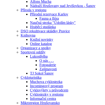
Alfons Mucha
Nádraží Hrušovany nad Jevišovkou - Šanov
Příroda v regionu
Přírodní rezervace Karlov
Fauna a flóra
Naučná stezka "Údolím lásky"
Hraběcí studánka
DSO rekultivace skládky Pravice
Knihovna
Knižní novinky
Online katalog
Organizace a spolky
Sportovní oddíly
Lukostřelba
O nás . . .
Fotogalerie
Zajímavosti
TJ Sokol Šanov
Cykloturistika
Muchova cyklostezka
Incomingový program
Cyklovýlety s průvodcem
Cyklostezky v regionu
Informační centra
Mikroregion Hrušovansko