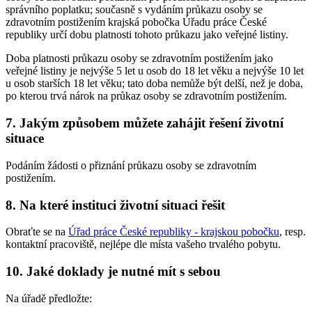
správního poplatku; současně s vydáním průkazu osoby se
zdravotním postižením krajská pobočka Úřadu práce České
republiky určí dobu platnosti tohoto průkazu jako veřejné listiny.
Doba platnosti průkazu osoby se zdravotním postižením jako
veřejné listiny je nejvýše 5 let u osob do 18 let věku a nejvýše 10 let
u osob starších 18 let věku; tato doba nemůže být delší, než je doba,
po kterou trvá nárok na průkaz osoby se zdravotním postižením.
7. Jakým způsobem můžete zahájit řešení životní
situace
Podáním žádosti o přiznání průkazu osoby se zdravotním
postižením.
8. Na které instituci životní situaci řešit
Obraťte se na
Úřad práce České republiky - krajskou pobočku
, resp.
kontaktní pracoviště, nejlépe dle místa vašeho trvalého pobytu.
10. Jaké doklady je nutné mít s sebou
Na úřadě předložte: