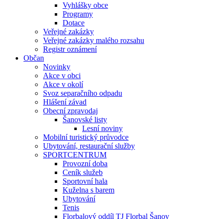
Vyhlášky obce
Programy
Dotace
Veřejné zakázky
Veřejné zakázky malého rozsahu
Registr oznámení
Občan
Novinky
Akce v obci
Akce v okolí
Svoz separačního odpadu
Hlášení závad
Obecní zpravodaj
Šanovské listy
Lesní noviny
Mobilní turistický průvodce
Ubytování, restaurační služby
SPORTCENTRUM
Provozní doba
Ceník služeb
Sportovní hala
Kuželna s barem
Ubytování
Tenis
Florbalový oddíl TJ Florbal Šanov