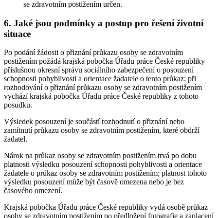
se zdravotním postižením určen.
6. Jaké jsou podmínky a postup pro řešení životní
situace
Po podání žádosti o přiznání průkazu osoby se zdravotním
postižením požádá krajská pobočka Úřadu práce České republiky
příslušnou okresní správu sociálního zabezpečení o posouzení
schopnosti pohyblivosti a orientace žadatele o tento průkaz; při
rozhodování o přiznání průkazu osoby se zdravotním postižením
vychází krajská pobočka Úřadu práce České republiky z tohoto
posudku.
Výsledek posouzení je součástí rozhodnutí o přiznání nebo
zamítnutí průkazu osoby se zdravotním postižením, které obdrží
žadatel.
Nárok na průkaz osoby se zdravotním postižením trvá po dobu
platnosti výsledku posouzení schopnosti pohyblivosti a orientace
žadatele o průkaz osoby se zdravotním postižením; platnost tohoto
výsledku posouzení může být časově omezena nebo je bez
časového omezení.
Krajská pobočka Úřadu práce České republiky vydá osobě průkaz
osoby se zdravotním postižením po předložení fotografie a zaplacení