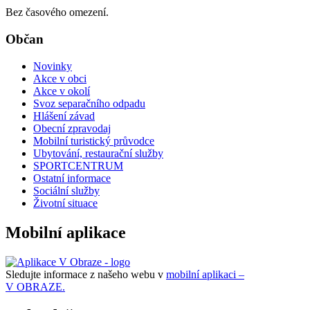
Bez časového omezení.
Občan
Novinky
Akce v obci
Akce v okolí
Svoz separačního odpadu
Hlášení závad
Obecní zpravodaj
Mobilní turistický průvodce
Ubytování, restaurační služby
SPORTCENTRUM
Ostatní informace
Sociální služby
Životní situace
Mobilní aplikace
Sledujte informace z našeho webu v
mobilní aplikaci –
V OBRAZE.