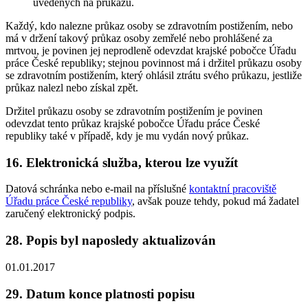
uvedených na průkazu.
Každý, kdo nalezne průkaz osoby se zdravotním postižením, nebo
má v držení takový průkaz osoby zemřelé nebo prohlášené za
mrtvou, je povinen jej neprodleně odevzdat krajské pobočce Úřadu
práce České republiky; stejnou povinnost má i držitel průkazu osoby
se zdravotním postižením, který ohlásil ztrátu svého průkazu, jestliže
průkaz nalezl nebo získal zpět.
Držitel průkazu osoby se zdravotním postižením je povinen
odevzdat tento průkaz krajské pobočce Úřadu práce České
republiky také v případě, kdy je mu vydán nový průkaz.
16. Elektronická služba, kterou lze využít
Datová schránka nebo e-mail na příslušné
kontaktní pracoviště
Úřadu práce České republiky
, avšak pouze tehdy, pokud má žadatel
zaručený elektronický podpis.
28. Popis byl naposledy aktualizován
01.01.2017
29. Datum konce platnosti popisu