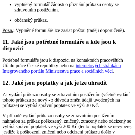
vyplněný formulář žádosti o přiznání průkazu osoby se
zdravotním postižením,
občanský průkaz.
Pozn.
: Vyplněné formuláře lze zaslat poštou (raději doporučeně).
11. Jaké jsou potřebné formuláře a kde jsou k
dispozici
Potřebné formuláře jsou k dispozici na kontaktních pracovištích
Úřadu práce České republiky nebo na
internetových stránkách
Integrovaného portálu Ministerstva práce a sociálních věcí
.
12. Jaké jsou poplatky a jak je lze uhradit
Za vydání průkazu osoby se zdravotním postižením (včetně vydání
tohoto průkazu za nový - z důvodu změn údajů uvedených na
průkaze) se vybírá správní poplatek ve výši 30 Kč.
V případě vydání průkazu osoby se zdravotním postižením
náhradou za průkaz poškozený, zničený, ztracený nebo odcizený se
vybírá správní poplatek ve výši 200 Kč (tento poplatek se nevybere,
jestliže k poškození, zničení nebo odcizení průkazu došlo v