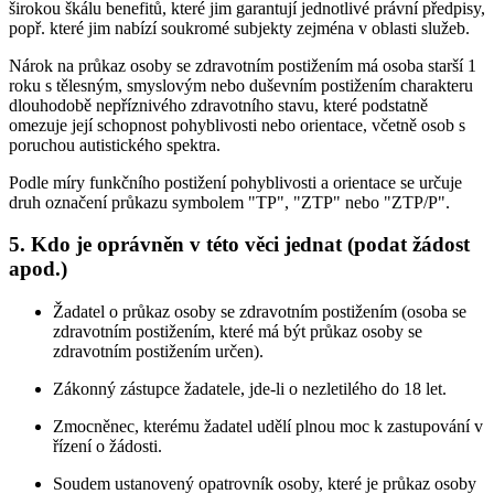
širokou škálu benefitů, které jim garantují jednotlivé právní předpisy,
popř. které jim nabízí soukromé subjekty zejména v oblasti služeb.
Nárok na průkaz osoby se zdravotním postižením má osoba starší 1
roku s tělesným, smyslovým nebo duševním postižením charakteru
dlouhodobě nepříznivého zdravotního stavu, které podstatně
omezuje její schopnost pohyblivosti nebo orientace, včetně osob s
poruchou autistického spektra.
Podle míry funkčního postižení pohyblivosti a orientace se určuje
druh označení průkazu symbolem "TP", "ZTP" nebo "ZTP/P".
5. Kdo je oprávněn v této věci jednat (podat žádost
apod.)
Žadatel o průkaz osoby se zdravotním postižením (osoba se
zdravotním postižením, které má být průkaz osoby se
zdravotním postižením určen).
Zákonný zástupce žadatele, jde-li o nezletilého do 18 let.
Zmocněnec, kterému žadatel udělí plnou moc k zastupování v
řízení o žádosti.
Soudem ustanovený opatrovník osoby, které je průkaz osoby