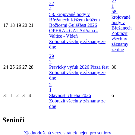
23
22
1
4
58.
58. krojované hody v
krojované
Břežanech
Křížem krážem
hody v
17
18
19
20
21
Božicemi
Gulášfest 2026
Břežanech
OPERA - GALA/Praha -
Zobrazit
Valtice - Vídeň
všechny
Zobrazit všechny záznamy ze
záznamy
dne
ze dne
29
2
24
25
26
27
28
Pravický výfuk 2026
Pizza fest
30
Zobrazit všechny záznamy ze
dne
5
1
31
1
2
3
4
Slavnosti chleba 2026
6
Zobrazit všechny záznamy ze
dne
Senioři
Zjednodušená verze stránek nejen pro seniory