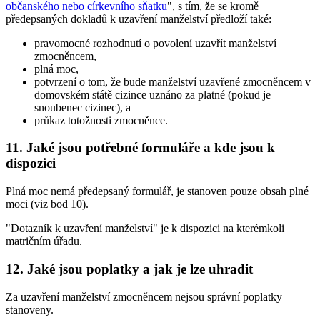
občanského nebo církevního sňatku
", s tím, že se kromě
předepsaných dokladů k uzavření manželství předloží také:
pravomocné rozhodnutí o povolení uzavřít manželství
zmocněncem,
plná moc,
potvrzení o tom, že bude manželství uzavřené zmocněncem v
domovském státě cizince uznáno za platné (pokud je
snoubenec cizinec), a
průkaz totožnosti zmocněnce.
11. Jaké jsou potřebné formuláře a kde jsou k
dispozici
Plná moc nemá předepsaný formulář, je stanoven pouze obsah plné
moci (viz bod 10).
"Dotazník k uzavření manželství" je k dispozici na kterémkoli
matričním úřadu.
12. Jaké jsou poplatky a jak je lze uhradit
Za uzavření manželství zmocněncem nejsou správní poplatky
stanoveny.