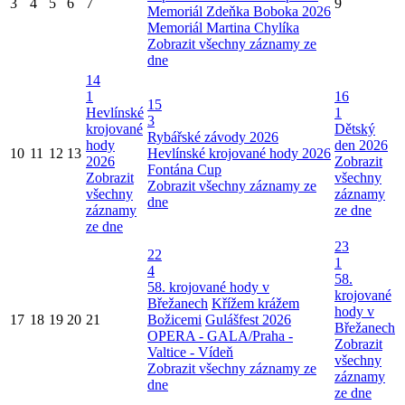
3
4
5
6
7
9
Memoriál Zdeňka Boboka 2026
Memoriál Martina Chylíka
Zobrazit všechny záznamy ze
dne
14
1
16
15
Hevlínské
1
3
krojované
Dětský
Rybářské závody 2026
hody
den 2026
10
11
12
13
Hevlínské krojované hody 2026
2026
Zobrazit
Fontána Cup
Zobrazit
všechny
Zobrazit všechny záznamy ze
všechny
záznamy
dne
záznamy
ze dne
ze dne
23
22
1
4
58.
58. krojované hody v
krojované
Břežanech
Křížem krážem
hody v
17
18
19
20
21
Božicemi
Gulášfest 2026
Břežanech
OPERA - GALA/Praha -
Zobrazit
Valtice - Vídeň
všechny
Zobrazit všechny záznamy ze
záznamy
dne
ze dne