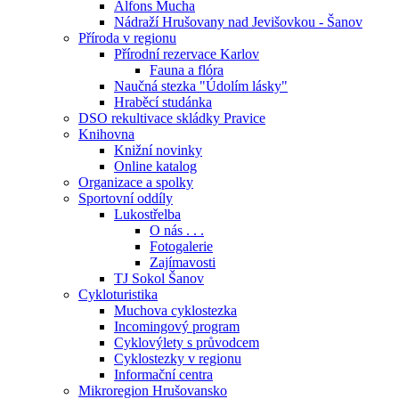
Alfons Mucha
Nádraží Hrušovany nad Jevišovkou - Šanov
Příroda v regionu
Přírodní rezervace Karlov
Fauna a flóra
Naučná stezka "Údolím lásky"
Hraběcí studánka
DSO rekultivace skládky Pravice
Knihovna
Knižní novinky
Online katalog
Organizace a spolky
Sportovní oddíly
Lukostřelba
O nás . . .
Fotogalerie
Zajímavosti
TJ Sokol Šanov
Cykloturistika
Muchova cyklostezka
Incomingový program
Cyklovýlety s průvodcem
Cyklostezky v regionu
Informační centra
Mikroregion Hrušovansko