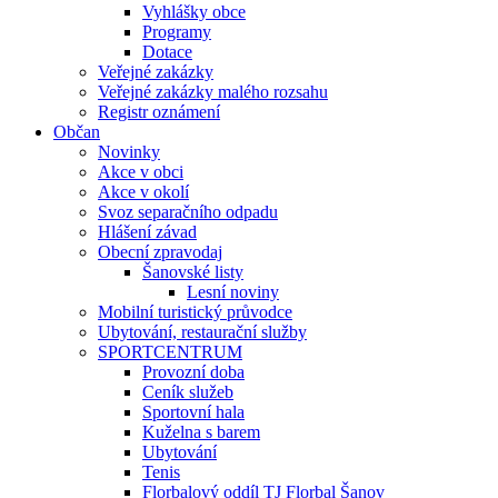
Vyhlášky obce
Programy
Dotace
Veřejné zakázky
Veřejné zakázky malého rozsahu
Registr oznámení
Občan
Novinky
Akce v obci
Akce v okolí
Svoz separačního odpadu
Hlášení závad
Obecní zpravodaj
Šanovské listy
Lesní noviny
Mobilní turistický průvodce
Ubytování, restaurační služby
SPORTCENTRUM
Provozní doba
Ceník služeb
Sportovní hala
Kuželna s barem
Ubytování
Tenis
Florbalový oddíl TJ Florbal Šanov