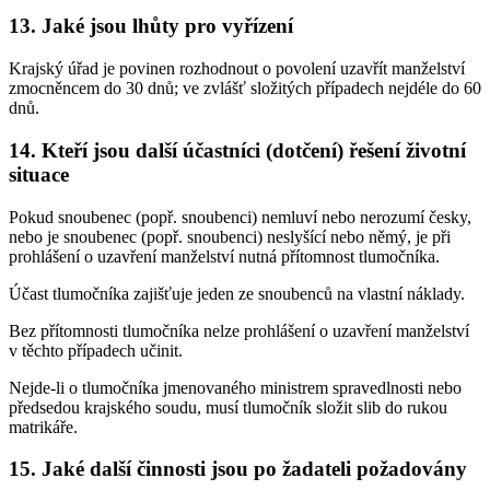
13. Jaké jsou lhůty pro vyřízení
Krajský úřad je povinen rozhodnout o povolení uzavřít manželství
zmocněncem do 30 dnů; ve zvlášť složitých případech nejdéle do 60
dnů.
14. Kteří jsou další účastníci (dotčení) řešení životní
situace
Pokud snoubenec (popř. snoubenci) nemluví nebo nerozumí česky,
nebo je snoubenec (popř. snoubenci) neslyšící nebo němý, je při
prohlášení o uzavření manželství nutná přítomnost tlumočníka.
Účast tlumočníka zajišťuje jeden ze snoubenců na vlastní náklady.
Bez přítomnosti tlumočníka nelze prohlášení o uzavření manželství
v těchto případech učinit.
Nejde-li o tlumočníka jmenovaného ministrem spravedlnosti nebo
předsedou krajského soudu, musí tlumočník složit slib do rukou
matrikáře.
15. Jaké další činnosti jsou po žadateli požadovány