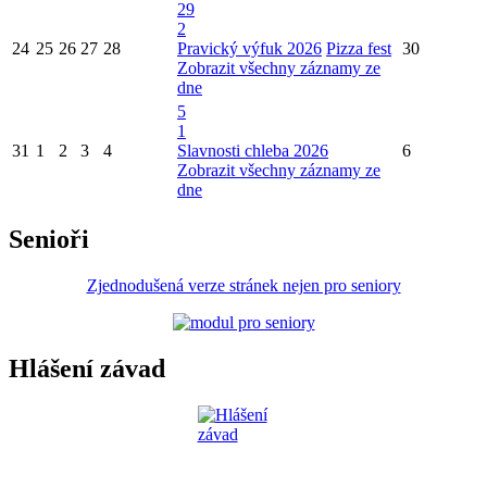
29
2
24
25
26
27
28
Pravický výfuk 2026
Pizza fest
30
Zobrazit všechny záznamy ze
dne
5
1
31
1
2
3
4
Slavnosti chleba 2026
6
Zobrazit všechny záznamy ze
dne
Senioři
Zjednodušená verze stránek nejen pro seniory
Hlášení závad