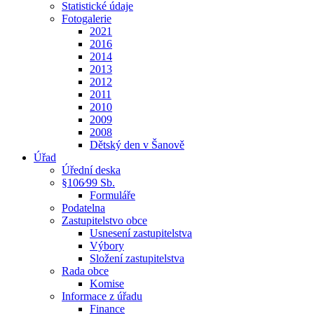
Statistické údaje
Fotogalerie
2021
2016
2014
2013
2012
2011
2010
2009
2008
Dětský den v Šanově
Úřad
Úřední deska
§106⁄99 Sb.
Formuláře
Podatelna
Zastupitelstvo obce
Usnesení zastupitelstva
Výbory
Složení zastupitelstva
Rada obce
Komise
Informace z úřadu
Finance