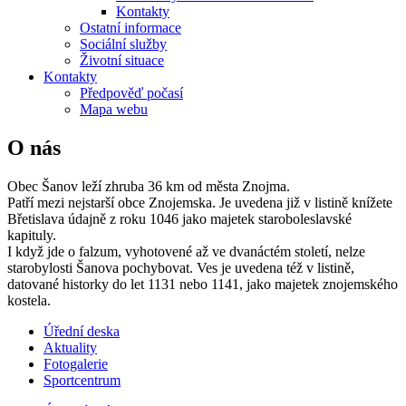
Kontakty
Ostatní informace
Sociální služby
Životní situace
Kontakty
Předpověď počasí
Mapa webu
O nás
Obec Šanov leží zhruba 36 km od města Znojma.
Patří mezi nejstarší obce Znojemska. Je uvedena již v listině knížete
Břetislava údajně z roku 1046 jako majetek staroboleslavské
kapituly.
I když jde o falzum, vyhotovené až ve dvanáctém století, nelze
starobylosti Šanova pochybovat. Ves je uvedena též v listině,
datované historky do let 1131 nebo 1141, jako majetek znojemského
kostela.
Úřední deska
Aktuality
Fotogalerie
Sportcentrum