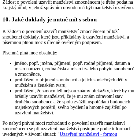
Žádost o povolení uzavřít manželství zmocněncem je třeba podat na
krajský úřad, v jehož správním obvodu má být manželství uzavřeno.
10. Jaké doklady je nutné mít s sebou
K žádosti o povolení uzavřít manželství zmocněncem přiloží
snoubenci doklady, které jsou přikládány k uzavření manželství, a
písemnou plnou moc s úředně ověřeným podpisem.
Písemná plná moc obsahuje:
jméno, popř. jména, příjmení, popř. rodné příjmení, datum a
místo narození, rodná čísla a místo trvalého pobytu snoubenců
a zmocněnce,
prohlášení o příjmení snoubenců a jejich společných dětí v
mužském a ženském tvaru,
prohlášení, že zmocniteli nejsou známy překážky, které by mu
bránily uzavřít manželství, že je mu znám zdravotní stav
druhého snoubence a že spolu zvážili uspořádání budoucích
majetkových poměrů, svého bydlení a hmotné zajištění po
uzavření manželství.
Po nabytí právní moci rozhodnutí o povolení uzavřít manželství
zmocněncem se při uzavření manželství postupuje podle informací
uvedených v životní situaci: "
Uzavření manželství - formou