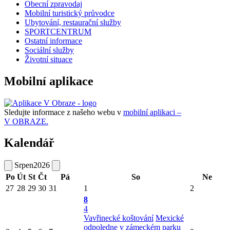
Obecní zpravodaj
Mobilní turistický průvodce
Ubytování, restaurační služby
SPORTCENTRUM
Ostatní informace
Sociální služby
Životní situace
Mobilní aplikace
Sledujte informace z našeho webu v
mobilní aplikaci –
V OBRAZE.
Kalendář
Srpen
2026
Po
Út
St
Čt
Pá
So
Ne
27
28
29
30
31
1
2
8
4
Vavřinecké koštování
Mexické
odpoledne v zámeckém parku