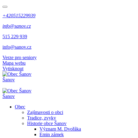
+420515229939
info@sanov.cz
515 229 939
info@sanov.cz
Verze pro seniory
Mapa webu
Vytisknout
Šanov
Šanov
Obec
Zajímavosti o obci
Tradice, zvyky
Historie obce Šanov
Význam M. Dvořáka
Emin zámek