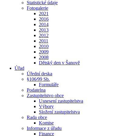
Statistické údaje
Fotogalerie
2021
2016
2014
2013
2012
2011
2010
2009
2008
Dětský den v Šanově
Úřad
Úřední deska
§106⁄99 Sb.
Formuláře
Podatelna
Zastupitelstvo obce
Usnesení zastupitelstva
Výbory
Složení zastupitelstva
Rada obce
Komise
Informace z úřadu
Finance