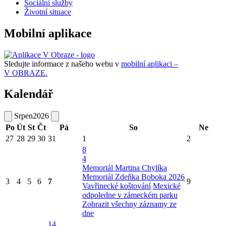
Sociální služby
Životní situace
Mobilní aplikace
Sledujte informace z našeho webu v
mobilní aplikaci –
V OBRAZE.
Kalendář
Srpen
2026
Po
Út
St
Čt
Pá
So
Ne
27
28
29
30
31
1
2
8
4
Memoriál Martina Chylíka
Memoriál Zdeňka Boboka 2026
3
4
5
6
7
9
Vavřinecké koštování
Mexické
odpoledne v zámeckém parku
Zobrazit všechny záznamy ze
dne
14