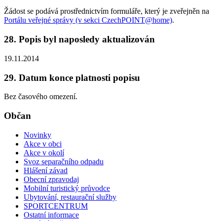
Žádost se podává prostřednictvím formuláře, který je zveřejněn na
Portálu veřejné správy (v sekci CzechPOINT@home)
.
28. Popis byl naposledy aktualizován
19.11.2014
29. Datum konce platnosti popisu
Bez časového omezení.
Občan
Novinky
Akce v obci
Akce v okolí
Svoz separačního odpadu
Hlášení závad
Obecní zpravodaj
Mobilní turistický průvodce
Ubytování, restaurační služby
SPORTCENTRUM
Ostatní informace