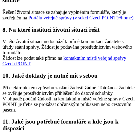
situace
Řešení životní situace se zahajuje vyplněním formuláře, který je
zveřejněn na
Portálu veřejné správy (v sekci CzechPOINT@home)
.
8. Na které instituci životní situaci řešit
V této životní situaci nedochází k přímé komunikaci žadatele s
úřady státní správy. Žádost je podávána prostřednictvím webového
formuláře.
Žádost lze podat také přímo na
kontaktním místě veřejné správy
Czech POINT
.
10. Jaké doklady je nutné mít s sebou
Při elektronickém způsobu zaslání žádosti žádné. Totožnost žadatele
se ověřuje prostřednictvím přihlášení do datové schránky.
V případě podání žádosti na kontaktním místě veřejné správy Czech
POINT je třeba se prokázat občanským průkazem nebo cestovním
pasem.
11. Jaké jsou potřebné formuláře a kde jsou k
dispozici