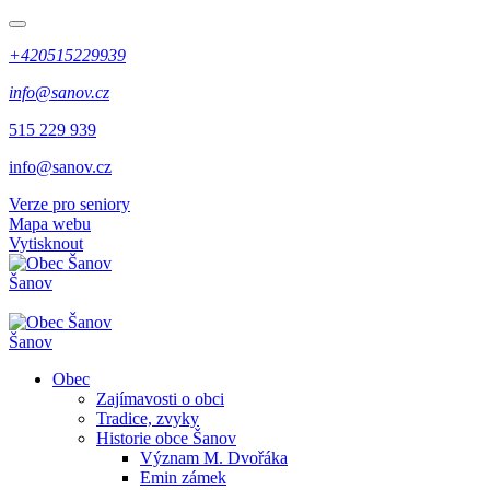
+420515229939
info@sanov.cz
515 229 939
info@sanov.cz
Verze pro seniory
Mapa webu
Vytisknout
Šanov
Šanov
Obec
Zajímavosti o obci
Tradice, zvyky
Historie obce Šanov
Význam M. Dvořáka
Emin zámek