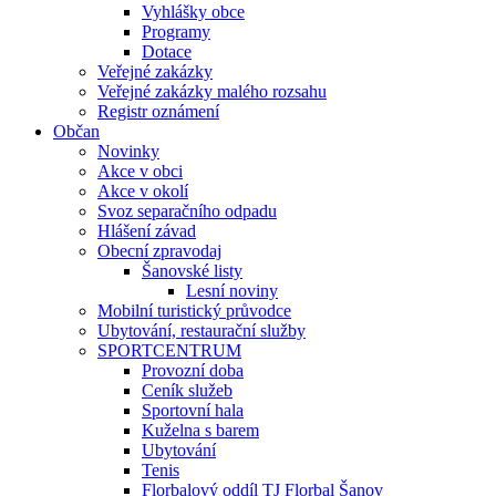
Vyhlášky obce
Programy
Dotace
Veřejné zakázky
Veřejné zakázky malého rozsahu
Registr oznámení
Občan
Novinky
Akce v obci
Akce v okolí
Svoz separačního odpadu
Hlášení závad
Obecní zpravodaj
Šanovské listy
Lesní noviny
Mobilní turistický průvodce
Ubytování, restaurační služby
SPORTCENTRUM
Provozní doba
Ceník služeb
Sportovní hala
Kuželna s barem
Ubytování
Tenis
Florbalový oddíl TJ Florbal Šanov