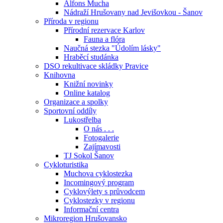
Alfons Mucha
Nádraží Hrušovany nad Jevišovkou - Šanov
Příroda v regionu
Přírodní rezervace Karlov
Fauna a flóra
Naučná stezka "Údolím lásky"
Hraběcí studánka
DSO rekultivace skládky Pravice
Knihovna
Knižní novinky
Online katalog
Organizace a spolky
Sportovní oddíly
Lukostřelba
O nás . . .
Fotogalerie
Zajímavosti
TJ Sokol Šanov
Cykloturistika
Muchova cyklostezka
Incomingový program
Cyklovýlety s průvodcem
Cyklostezky v regionu
Informační centra
Mikroregion Hrušovansko