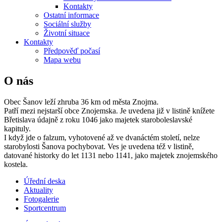
Kontakty
Ostatní informace
Sociální služby
Životní situace
Kontakty
Předpověď počasí
Mapa webu
O nás
Obec Šanov leží zhruba 36 km od města Znojma.
Patří mezi nejstarší obce Znojemska. Je uvedena již v listině knížete
Břetislava údajně z roku 1046 jako majetek staroboleslavské
kapituly.
I když jde o falzum, vyhotovené až ve dvanáctém století, nelze
starobylosti Šanova pochybovat. Ves je uvedena též v listině,
datované historky do let 1131 nebo 1141, jako majetek znojemského
kostela.
Úřední deska
Aktuality
Fotogalerie
Sportcentrum