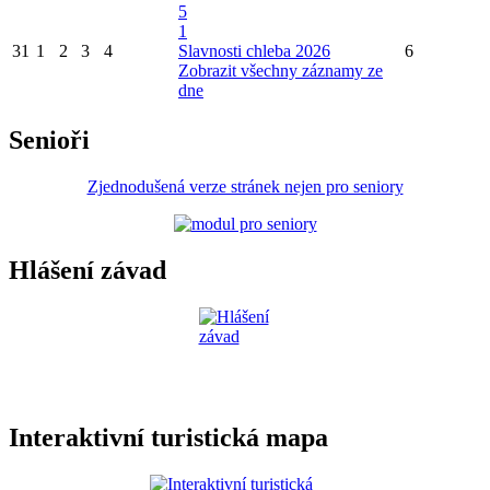
5
1
31
1
2
3
4
Slavnosti chleba 2026
6
Zobrazit všechny záznamy ze
dne
Senioři
Zjednodušená verze stránek nejen pro seniory
Hlášení závad
Interaktivní turistická mapa