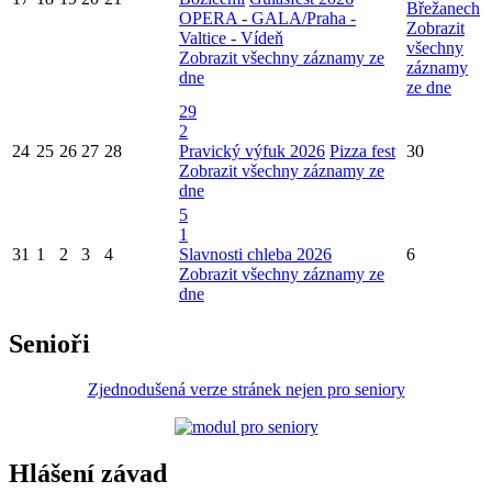
Břežanech
OPERA - GALA/Praha -
Zobrazit
Valtice - Vídeň
všechny
Zobrazit všechny záznamy ze
záznamy
dne
ze dne
29
2
24
25
26
27
28
Pravický výfuk 2026
Pizza fest
30
Zobrazit všechny záznamy ze
dne
5
1
31
1
2
3
4
Slavnosti chleba 2026
6
Zobrazit všechny záznamy ze
dne
Senioři
Zjednodušená verze stránek nejen pro seniory
Hlášení závad