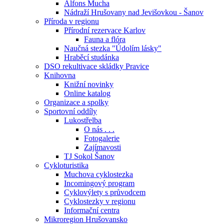
Alfons Mucha
Nádraží Hrušovany nad Jevišovkou - Šanov
Příroda v regionu
Přírodní rezervace Karlov
Fauna a flóra
Naučná stezka "Údolím lásky"
Hraběcí studánka
DSO rekultivace skládky Pravice
Knihovna
Knižní novinky
Online katalog
Organizace a spolky
Sportovní oddíly
Lukostřelba
O nás . . .
Fotogalerie
Zajímavosti
TJ Sokol Šanov
Cykloturistika
Muchova cyklostezka
Incomingový program
Cyklovýlety s průvodcem
Cyklostezky v regionu
Informační centra
Mikroregion Hrušovansko