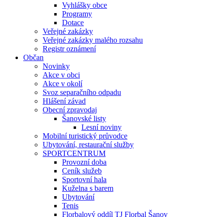
Vyhlášky obce
Programy
Dotace
Veřejné zakázky
Veřejné zakázky malého rozsahu
Registr oznámení
Občan
Novinky
Akce v obci
Akce v okolí
Svoz separačního odpadu
Hlášení závad
Obecní zpravodaj
Šanovské listy
Lesní noviny
Mobilní turistický průvodce
Ubytování, restaurační služby
SPORTCENTRUM
Provozní doba
Ceník služeb
Sportovní hala
Kuželna s barem
Ubytování
Tenis
Florbalový oddíl TJ Florbal Šanov