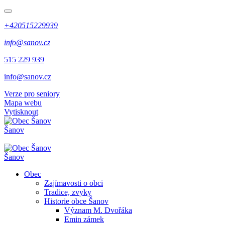
+420515229939
info@sanov.cz
515 229 939
info@sanov.cz
Verze pro seniory
Mapa webu
Vytisknout
Šanov
Šanov
Obec
Zajímavosti o obci
Tradice, zvyky
Historie obce Šanov
Význam M. Dvořáka
Emin zámek