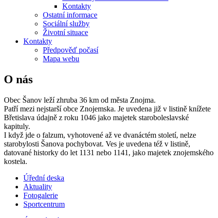
Kontakty
Ostatní informace
Sociální služby
Životní situace
Kontakty
Předpověď počasí
Mapa webu
O nás
Obec Šanov leží zhruba 36 km od města Znojma.
Patří mezi nejstarší obce Znojemska. Je uvedena již v listině knížete
Břetislava údajně z roku 1046 jako majetek staroboleslavské
kapituly.
I když jde o falzum, vyhotovené až ve dvanáctém století, nelze
starobylosti Šanova pochybovat. Ves je uvedena též v listině,
datované historky do let 1131 nebo 1141, jako majetek znojemského
kostela.
Úřední deska
Aktuality
Fotogalerie
Sportcentrum