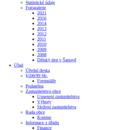
Statistické údaje
Fotogalerie
2021
2016
2014
2013
2012
2011
2010
2009
2008
Dětský den v Šanově
Úřad
Úřední deska
§106⁄99 Sb.
Formuláře
Podatelna
Zastupitelstvo obce
Usnesení zastupitelstva
Výbory
Složení zastupitelstva
Rada obce
Komise
Informace z úřadu
Finance