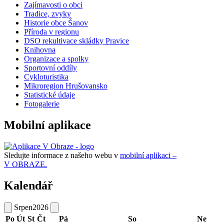
Zajímavosti o obci
Tradice, zvyky
Historie obce Šanov
Příroda v regionu
DSO rekultivace skládky Pravice
Knihovna
Organizace a spolky
Sportovní oddíly
Cykloturistika
Mikroregion Hrušovansko
Statistické údaje
Fotogalerie
Mobilní aplikace
Sledujte informace z našeho webu v
mobilní aplikaci –
V OBRAZE.
Kalendář
Srpen
2026
Po
Út
St
Čt
Pá
So
Ne