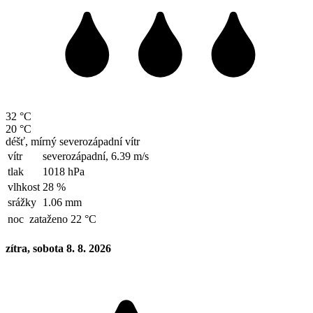
32 °C
20 °C
déšť, mírný severozápadní vítr
vítr
severozápadní,
6.39 m/s
tlak
1018 hPa
vlhkost
28 %
srážky
1.06 mm
noc
zataženo 22 °C
zítra, sobota 8. 8. 2026