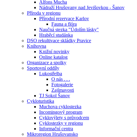
Alfons Mucha
Nádraží Hrušovany nad Jevišovkou - Šanov
Příroda v regionu
Přírodní rezervace Karlov
Fauna a flóra
Naučná stezka "Údolím lásky"
Hraběcí studánka
DSO rekultivace skládky Pravice
Knihovna
Knižní novinky
Online katalog
Organizace a spolky
Sportovní oddíly
Lukostřelba
O nás . . .
Fotogalerie
Zajímavosti
TJ Sokol Šanov
Cykloturistika
Muchova cyklostezka
Incomingový program
Cyklovýlety s průvodcem
Cyklostezky v regionu
Informační centra
Mikroregion Hrušovansko