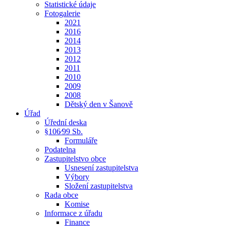
Statistické údaje
Fotogalerie
2021
2016
2014
2013
2012
2011
2010
2009
2008
Dětský den v Šanově
Úřad
Úřední deska
§106⁄99 Sb.
Formuláře
Podatelna
Zastupitelstvo obce
Usnesení zastupitelstva
Výbory
Složení zastupitelstva
Rada obce
Komise
Informace z úřadu
Finance