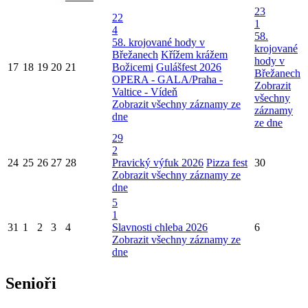
23
22
1
4
58.
58. krojované hody v
krojované
Břežanech
Křížem krážem
hody v
17
18
19
20
21
Božicemi
Gulášfest 2026
Břežanech
OPERA - GALA/Praha -
Zobrazit
Valtice - Vídeň
všechny
Zobrazit všechny záznamy ze
záznamy
dne
ze dne
29
2
24
25
26
27
28
Pravický výfuk 2026
Pizza fest
30
Zobrazit všechny záznamy ze
dne
5
1
31
1
2
3
4
Slavnosti chleba 2026
6
Zobrazit všechny záznamy ze
dne
Senioři