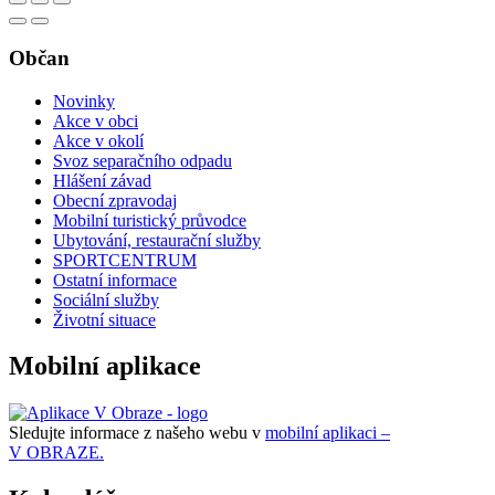
Občan
Novinky
Akce v obci
Akce v okolí
Svoz separačního odpadu
Hlášení závad
Obecní zpravodaj
Mobilní turistický průvodce
Ubytování, restaurační služby
SPORTCENTRUM
Ostatní informace
Sociální služby
Životní situace
Mobilní aplikace
Sledujte informace z našeho webu v
mobilní aplikaci –
V OBRAZE.