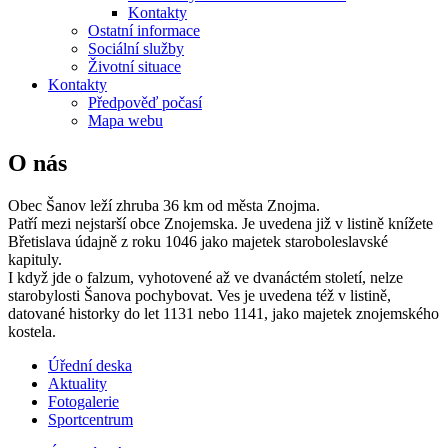
Kontakty
Ostatní informace
Sociální služby
Životní situace
Kontakty
Předpověď počasí
Mapa webu
O nás
Obec Šanov leží zhruba 36 km od města Znojma.
Patří mezi nejstarší obce Znojemska. Je uvedena již v listině knížete
Břetislava údajně z roku 1046 jako majetek staroboleslavské
kapituly.
I když jde o falzum, vyhotovené až ve dvanáctém století, nelze
starobylosti Šanova pochybovat. Ves je uvedena též v listině,
datované historky do let 1131 nebo 1141, jako majetek znojemského
kostela.
Úřední deska
Aktuality
Fotogalerie
Sportcentrum