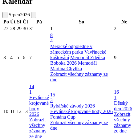
Kalendář
Srpen
2026
Po
Út
St
Čt
Pá
So
Ne
27
28
29
30
31
1
2
8
4
Mexické odpoledne v
zámeckém parku
Vavřinecké
3
4
5
6
7
koštování
Memoriál Zdeňka
9
Boboka 2026
Memoriál
Martina Chylíka
Zobrazit všechny záznamy ze
dne
14
1
16
15
Hevlínské
1
3
krojované
Dětský
Rybářské závody 2026
hody
den 2026
10
11
12
13
Hevlínské krojované hody 2026
2026
Zobrazit
Fontána Cup
Zobrazit
všechny
Zobrazit všechny záznamy ze
všechny
záznamy
dne
záznamy
ze dne
ze dne