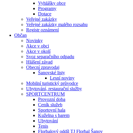
Vyhlášky obce
Programy
Dotace
Veřejné zakázky
Veřejné zakázky malého rozsahu
Registr oznámení
Občan
Novinky
Akce v obci
Akce v okolí
Svoz separačního odpadu
Hlášení závad
Obecní zpravodaj
Šanovské listy
Lesní noviny
Mobilní turistický průvodce
Ubytování, restaurační služby
SPORTCENTRUM
Provozní doba
Ceník služeb
Sportovní hala
Kuželna s barem
Ubytování
Tenis
Florbalový oddíl TJ Florbal Šanov