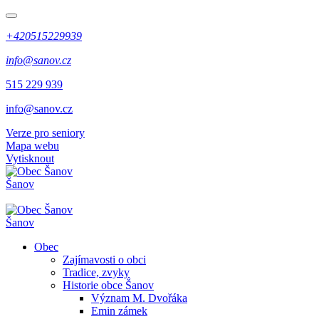
+420515229939
info@sanov.cz
515 229 939
info@sanov.cz
Verze pro seniory
Mapa webu
Vytisknout
Šanov
Šanov
Obec
Zajímavosti o obci
Tradice, zvyky
Historie obce Šanov
Význam M. Dvořáka
Emin zámek