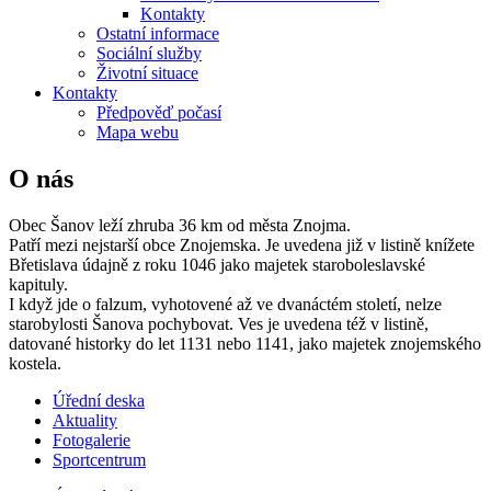
Kontakty
Ostatní informace
Sociální služby
Životní situace
Kontakty
Předpověď počasí
Mapa webu
O nás
Obec Šanov leží zhruba 36 km od města Znojma.
Patří mezi nejstarší obce Znojemska. Je uvedena již v listině knížete
Břetislava údajně z roku 1046 jako majetek staroboleslavské
kapituly.
I když jde o falzum, vyhotovené až ve dvanáctém století, nelze
starobylosti Šanova pochybovat. Ves je uvedena též v listině,
datované historky do let 1131 nebo 1141, jako majetek znojemského
kostela.
Úřední deska
Aktuality
Fotogalerie
Sportcentrum