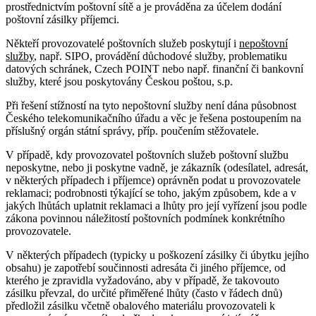
prostřednictvím poštovní sítě a je prováděna za účelem dodání
poštovní zásilky příjemci.
Někteří provozovatelé poštovních služeb poskytují i
nepoštovní
služby
, např. SIPO, provádění důchodové služby, problematiku
datových schránek, Czech POINT nebo např. finanční či bankovní
služby, které jsou poskytovány Českou poštou, s.p.
Při řešení stížností na tyto nepoštovní služby není dána působnost
Českého telekomunikačního úřadu a věc je řešena postoupením na
příslušný orgán státní správy, příp. poučením stěžovatele.
V případě, kdy provozovatel poštovních služeb poštovní službu
neposkytne, nebo ji poskytne vadně, je zákazník (odesílatel, adresát,
v některých případech i příjemce) oprávněn podat u provozovatele
reklamaci; podrobnosti týkající se toho, jakým způsobem, kde a v
jakých lhůtách uplatnit reklamaci a lhůty pro její vyřízení jsou podle
zákona povinnou náležitostí poštovních podmínek konkrétního
provozovatele.
V některých případech (typicky u poškození zásilky či úbytku jejího
obsahu) je zapotřebí součinnosti adresáta či jiného příjemce, od
kterého je zpravidla vyžadováno, aby v případě, že takovouto
zásilku převzal, do určité přiměřené lhůty (často v řádech dnů)
předložil zásilku včetně obalového materiálu provozovateli k