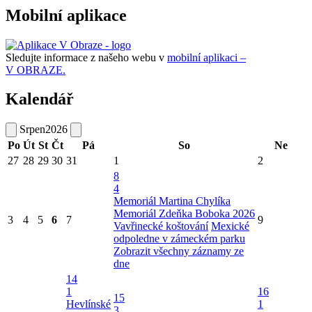
Mobilní aplikace
Sledujte informace z našeho webu v
mobilní aplikaci –
V OBRAZE.
Kalendář
Srpen
2026
Po
Út
St
Čt
Pá
So
Ne
27
28
29
30
31
1
2
8
4
Memoriál Martina Chylíka
Memoriál Zdeňka Boboka 2026
3
4
5
6
7
9
Vavřinecké koštování
Mexické
odpoledne v zámeckém parku
Zobrazit všechny záznamy ze
dne
14
1
16
15
Hevlínské
1
3