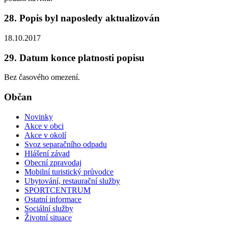
28. Popis byl naposledy aktualizován
18.10.2017
29. Datum konce platnosti popisu
Bez časového omezení.
Občan
Novinky
Akce v obci
Akce v okolí
Svoz separačního odpadu
Hlášení závad
Obecní zpravodaj
Mobilní turistický průvodce
Ubytování, restaurační služby
SPORTCENTRUM
Ostatní informace
Sociální služby
Životní situace