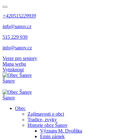
+420515229939
info@sanov.cz
515 229 939
info@sanov.cz
Verze pro seniory
Mapa webu
Vytisknout
Šanov
Šanov
Obec
Zajímavosti o obci
Tradice, zvyky
Historie obce Šanov
Význam M. Dvořáka
Emin zámek