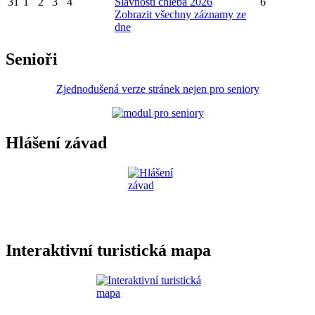
31
1
2
3
4
Slavnosti chleba 2026
6
Zobrazit všechny záznamy ze
dne
Senioři
Zjednodušená verze stránek nejen pro seniory
Hlášení závad
Interaktivní turistická mapa