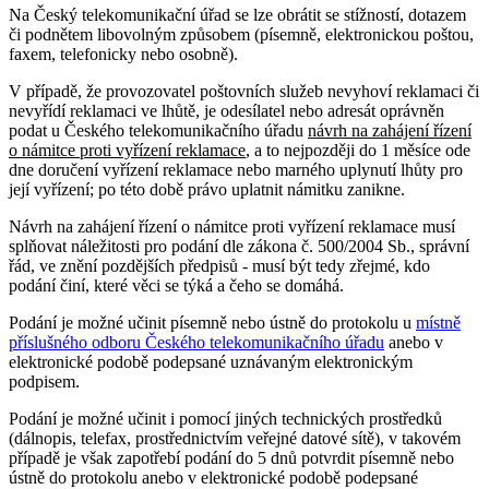
Na Český telekomunikační úřad se lze obrátit se stížností, dotazem
či podnětem libovolným způsobem (písemně, elektronickou poštou,
faxem, telefonicky nebo osobně).
V případě, že provozovatel poštovních služeb nevyhoví reklamaci či
nevyřídí reklamaci ve lhůtě, je odesílatel nebo adresát oprávněn
podat u Českého telekomunikačního úřadu
návrh na zahájení řízení
o námitce proti vyřízení reklamace
, a to nejpozději do 1 měsíce ode
dne doručení vyřízení reklamace nebo marného uplynutí lhůty pro
její vyřízení; po této době právo uplatnit námitku zanikne.
Návrh na zahájení řízení o námitce proti vyřízení reklamace musí
splňovat náležitosti pro podání dle zákona č. 500/2004 Sb., správní
řád, ve znění pozdějších předpisů - musí být tedy zřejmé, kdo
podání činí, které věci se týká a čeho se domáhá.
Podání je možné učinit písemně nebo ústně do protokolu u
místně
příslušného odboru Českého telekomunikačního úřadu
anebo v
elektronické podobě podepsané uznávaným elektronickým
podpisem.
Podání je možné učinit i pomocí jiných technických prostředků
(dálnopis, telefax, prostřednictvím veřejné datové sítě), v takovém
případě je však zapotřebí podání do 5 dnů potvrdit písemně nebo
ústně do protokolu anebo v elektronické podobě podepsané