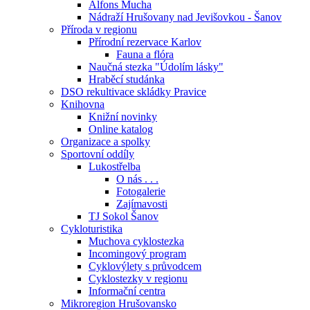
Alfons Mucha
Nádraží Hrušovany nad Jevišovkou - Šanov
Příroda v regionu
Přírodní rezervace Karlov
Fauna a flóra
Naučná stezka "Údolím lásky"
Hraběcí studánka
DSO rekultivace skládky Pravice
Knihovna
Knižní novinky
Online katalog
Organizace a spolky
Sportovní oddíly
Lukostřelba
O nás . . .
Fotogalerie
Zajímavosti
TJ Sokol Šanov
Cykloturistika
Muchova cyklostezka
Incomingový program
Cyklovýlety s průvodcem
Cyklostezky v regionu
Informační centra
Mikroregion Hrušovansko