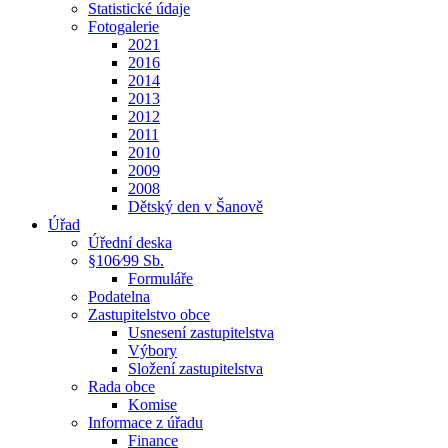
Statistické údaje
Fotogalerie
2021
2016
2014
2013
2012
2011
2010
2009
2008
Dětský den v Šanově
Úřad
Úřední deska
§106⁄99 Sb.
Formuláře
Podatelna
Zastupitelstvo obce
Usnesení zastupitelstva
Výbory
Složení zastupitelstva
Rada obce
Komise
Informace z úřadu
Finance