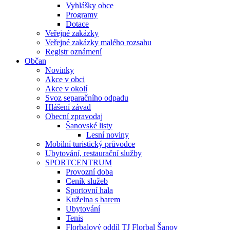
Vyhlášky obce
Programy
Dotace
Veřejné zakázky
Veřejné zakázky malého rozsahu
Registr oznámení
Občan
Novinky
Akce v obci
Akce v okolí
Svoz separačního odpadu
Hlášení závad
Obecní zpravodaj
Šanovské listy
Lesní noviny
Mobilní turistický průvodce
Ubytování, restaurační služby
SPORTCENTRUM
Provozní doba
Ceník služeb
Sportovní hala
Kuželna s barem
Ubytování
Tenis
Florbalový oddíl TJ Florbal Šanov