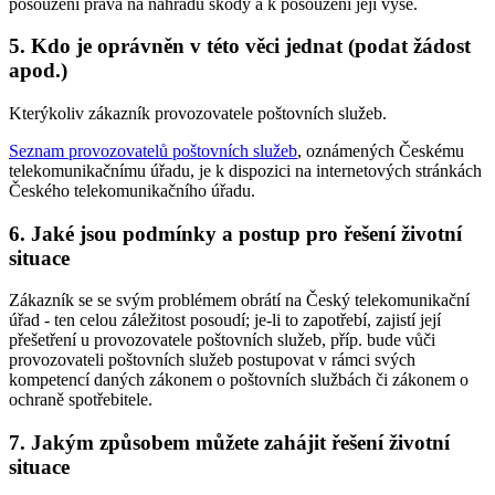
posouzení práva na náhradu škody a k posouzení její výše.
5. Kdo je oprávněn v této věci jednat (podat žádost
apod.)
Kterýkoliv zákazník provozovatele poštovních služeb.
Seznam provozovatelů poštovních služeb
, oznámených Českému
telekomunikačnímu úřadu, je k dispozici na internetových stránkách
Českého telekomunikačního úřadu.
6. Jaké jsou podmínky a postup pro řešení životní
situace
Zákazník se se svým problémem obrátí na Český telekomunikační
úřad - ten celou záležitost posoudí; je-li to zapotřebí, zajistí její
přešetření u provozovatele poštovních služeb, příp. bude vůči
provozovateli poštovních služeb postupovat v rámci svých
kompetencí daných zákonem o poštovních službách či zákonem o
ochraně spotřebitele.
7. Jakým způsobem můžete zahájit řešení životní
situace