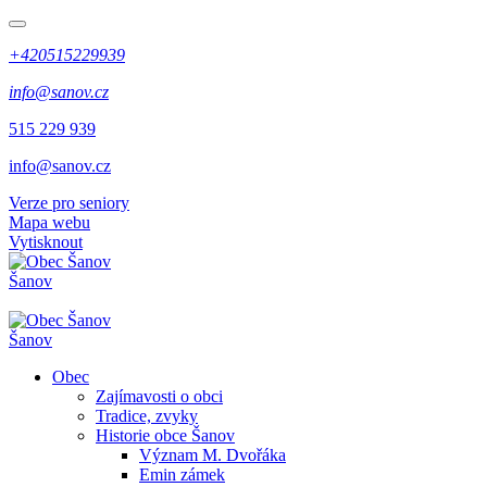
+420515229939
info@sanov.cz
515 229 939
info@sanov.cz
Verze pro seniory
Mapa webu
Vytisknout
Šanov
Šanov
Obec
Zajímavosti o obci
Tradice, zvyky
Historie obce Šanov
Význam M. Dvořáka
Emin zámek