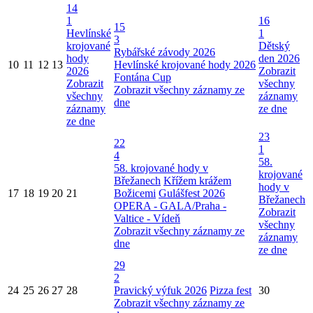
14
1
16
15
Hevlínské
1
3
krojované
Dětský
Rybářské závody 2026
hody
den 2026
10
11
12
13
Hevlínské krojované hody 2026
2026
Zobrazit
Fontána Cup
Zobrazit
všechny
Zobrazit všechny záznamy ze
všechny
záznamy
dne
záznamy
ze dne
ze dne
23
22
1
4
58.
58. krojované hody v
krojované
Břežanech
Křížem krážem
hody v
17
18
19
20
21
Božicemi
Gulášfest 2026
Břežanech
OPERA - GALA/Praha -
Zobrazit
Valtice - Vídeň
všechny
Zobrazit všechny záznamy ze
záznamy
dne
ze dne
29
2
24
25
26
27
28
Pravický výfuk 2026
Pizza fest
30
Zobrazit všechny záznamy ze