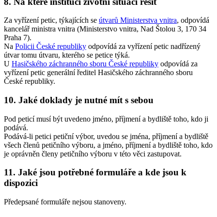
8. Na které instituci životní situaci řešit
Za vyřízení petic, týkajících se
útvarů Ministerstva vnitra
, odpovídá
kancelář ministra vnitra (Ministerstvo vnitra, Nad Štolou 3, 170 34
Praha 7).
Na
Policii České republiky
odpovídá za vyřízení petic nadřízený
útvar tomu útvaru, kterého se petice týká.
U
Hasičského záchranného sboru České republiky
odpovídá za
vyřízení petic generální ředitel Hasičského záchranného sboru
České republiky.
10. Jaké doklady je nutné mít s sebou
Pod peticí musí být uvedeno jméno, příjmení a bydliště toho, kdo ji
podává.
Podává-li petici petiční výbor, uvedou se jména, příjmení a bydliště
všech členů petičního výboru, a jméno, příjmení a bydliště toho, kdo
je oprávněn členy petičního výboru v této věci zastupovat.
11. Jaké jsou potřebné formuláře a kde jsou k
dispozici
Předepsané formuláře nejsou stanoveny.