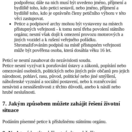
podpořena; dále na nich musí být uvedeno jméno, příjmení a
bydliště toho, kdo petici sestavil, nebo jméno, příjmení a
bydliště toho, kdo je oprávněn členy petičního výboru v této
věci zastupovat.
Petice a podpisové archy mohou být vystaveny na místech
přístupných veřejnosti - k tomu není třeba povolení státního
orgánu; nesmí však dojít k omezení provozu motorových a
jiných vozidel a k rušení veřejného pořádku.
Shromažďováním podpisů na místě přístupném veřejnosti
může být pověřena osoba, která dosáhla věku 16 let.
Peticí se nesmí zasahovat do nezávislosti soudu.
Petice nesmí vyzývat k porušování ústavy a zákonů, popírání nebo
omezování osobních, politických nebo jiných práv občanů pro jejich
národnost, pohlaví, rasu, původ, politické nebo jiné smýšlení,
náboženské vyznání a sociální postavení, nebo k rozněcování
nenávisti a nesnášenlivosti z těchto důvodů, anebo k násilí nebo
hrubé neslušnosti.
7. Jakým způsobem můžete zahájit řešení životní
situace
Podáním písemné petice k příslušnému státnímu orgánu.