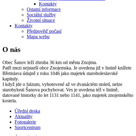
Kontakty
Ostatní informace
Sociální služby
Životní situace
Kontakty
Předpověď počasí
Mapa webu
O nás
Obec Šanov leží zhruba 36 km od města Znojma.
Patří mezi nejstarší obce Znojemska. Je uvedena již v listině knížete
Břetislava údajně z roku 1046 jako majetek staroboleslavské
kapituly.
I když jde o falzum, vyhotovené až ve dvanáctém století, nelze
starobylosti Šanova pochybovat. Ves je uvedena též v listině,
datované historky do let 1131 nebo 1141, jako majetek znojemského
kostela.
Úřední deska
Aktuality
Fotogalerie
Sportcentrum