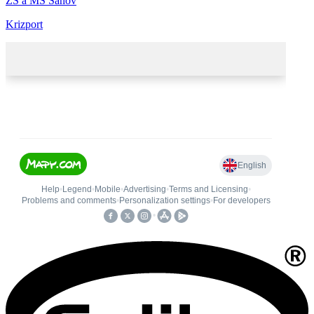
ZŠ a MŠ Šanov
Krizport