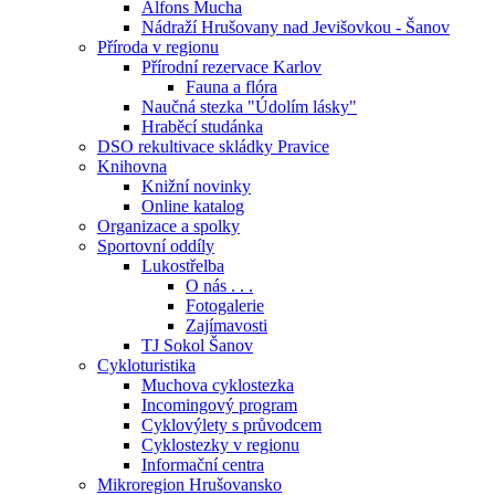
Alfons Mucha
Nádraží Hrušovany nad Jevišovkou - Šanov
Příroda v regionu
Přírodní rezervace Karlov
Fauna a flóra
Naučná stezka "Údolím lásky"
Hraběcí studánka
DSO rekultivace skládky Pravice
Knihovna
Knižní novinky
Online katalog
Organizace a spolky
Sportovní oddíly
Lukostřelba
O nás . . .
Fotogalerie
Zajímavosti
TJ Sokol Šanov
Cykloturistika
Muchova cyklostezka
Incomingový program
Cyklovýlety s průvodcem
Cyklostezky v regionu
Informační centra
Mikroregion Hrušovansko