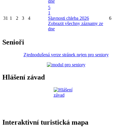
dne
5
1
31
1
2
3
4
Slavnosti chleba 2026
6
Zobrazit všechny záznamy ze
dne
Senioři
Zjednodušená verze stránek nejen pro seniory
Hlášení závad
Interaktivní turistická mapa