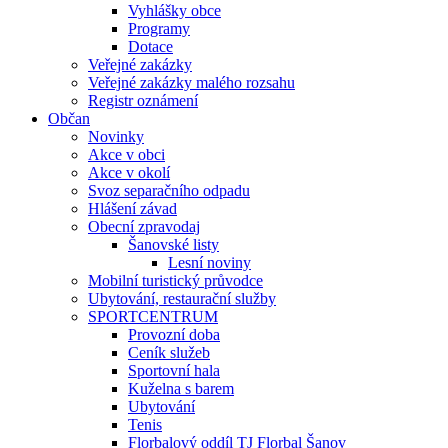
Vyhlášky obce
Programy
Dotace
Veřejné zakázky
Veřejné zakázky malého rozsahu
Registr oznámení
Občan
Novinky
Akce v obci
Akce v okolí
Svoz separačního odpadu
Hlášení závad
Obecní zpravodaj
Šanovské listy
Lesní noviny
Mobilní turistický průvodce
Ubytování, restaurační služby
SPORTCENTRUM
Provozní doba
Ceník služeb
Sportovní hala
Kuželna s barem
Ubytování
Tenis
Florbalový oddíl TJ Florbal Šanov