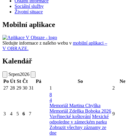
Ostatní informace
Sociální služby
Životní situace
Mobilní aplikace
Sledujte informace z našeho webu v
mobilní aplikaci –
V OBRAZE.
Kalendář
Srpen
2026
Po
Út
St
Čt
Pá
So
Ne
27
28
29
30
31
1
2
8
4
Memoriál Martina Chylíka
Memoriál Zdeňka Boboka 2026
3
4
5
6
7
9
Vavřinecké koštování
Mexické
odpoledne v zámeckém parku
Zobrazit všechny záznamy ze
dne