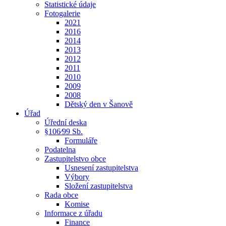
Statistické údaje
Fotogalerie
2021
2016
2014
2013
2012
2011
2010
2009
2008
Dětský den v Šanově
Úřad
Úřední deska
§106⁄99 Sb.
Formuláře
Podatelna
Zastupitelstvo obce
Usnesení zastupitelstva
Výbory
Složení zastupitelstva
Rada obce
Komise
Informace z úřadu
Finance