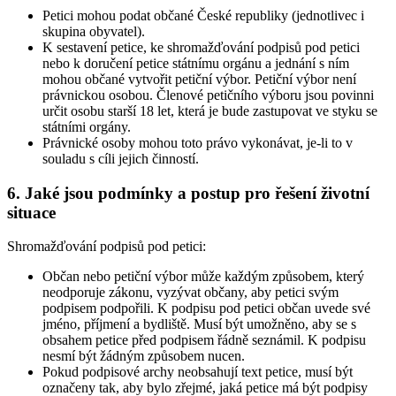
Petici mohou podat občané České republiky (jednotlivec i
skupina obyvatel).
K sestavení petice, ke shromažďování podpisů pod petici
nebo k doručení petice státnímu orgánu a jednání s ním
mohou občané vytvořit petiční výbor. Petiční výbor není
právnickou osobou. Členové petičního výboru jsou povinni
určit osobu starší 18 let, která je bude zastupovat ve styku se
státními orgány.
Právnické osoby mohou toto právo vykonávat, je-li to v
souladu s cíli jejich činností.
6. Jaké jsou podmínky a postup pro řešení životní
situace
Shromažďování podpisů pod petici:
Občan nebo petiční výbor může každým způsobem, který
neodporuje zákonu, vyzývat občany, aby petici svým
podpisem podpořili. K podpisu pod petici občan uvede své
jméno, příjmení a bydliště. Musí být umožněno, aby se s
obsahem petice před podpisem řádně seznámil. K podpisu
nesmí být žádným způsobem nucen.
Pokud podpisové archy neobsahují text petice, musí být
označeny tak, aby bylo zřejmé, jaká petice má být podpisy