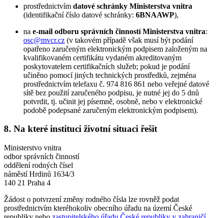
prostřednictvím
datové schránky Ministerstva vnitra
(identifikační číslo datové schránky:
6BNAAWP
),
na
e-mail odboru správních činností Ministerstva vnitra
:
osc@mvcr.cz
(v takovém případě však musí být podání
opatřeno zaručeným elektronickým podpisem založeným na
kvalifikovaném certifikátu vydaném akreditovaným
poskytovatelem certifikačních služeb; pokud je podání
učiněno pomocí jiných technických prostředků, zejména
prostřednictvím telefaxu č. 974 816 861 nebo veřejné datové
sítě bez použití zaručeného podpisu, je nutné jej do 5 dnů
potvrdit, tj. učinit jej písemně, osobně, nebo v elektronické
podobě podepsané zaručeným elektronickým podpisem).
8. Na které instituci životní situaci řešit
Ministerstvo vnitra
odbor správních činností
oddělení rodných čísel
náměstí Hrdinů 1634/3
140 21 Praha 4
Žádost o potvrzení změny rodného čísla lze rovněž podat
prostřednictvím kteréhokoliv obecního úřadu na území České
republiky nebo
zastupitelského úřadu České republiky v zahraničí
.