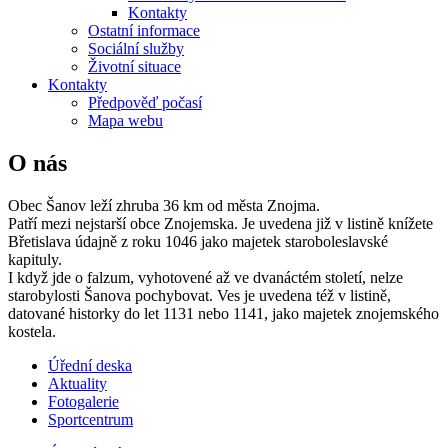
Kontakty
Ostatní informace
Sociální služby
Životní situace
Kontakty
Předpověď počasí
Mapa webu
O nás
Obec Šanov leží zhruba 36 km od města Znojma.
Patří mezi nejstarší obce Znojemska. Je uvedena již v listině knížete
Břetislava údajně z roku 1046 jako majetek staroboleslavské
kapituly.
I když jde o falzum, vyhotovené až ve dvanáctém století, nelze
starobylosti Šanova pochybovat. Ves je uvedena též v listině,
datované historky do let 1131 nebo 1141, jako majetek znojemského
kostela.
Úřední deska
Aktuality
Fotogalerie
Sportcentrum