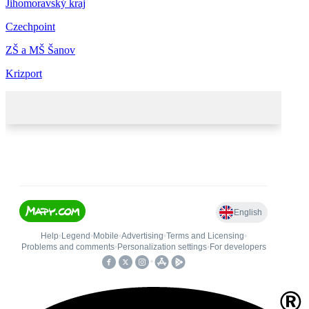
Jihomoravský kraj
Czechpoint
ZŠ a MŠ Šanov
Krizport