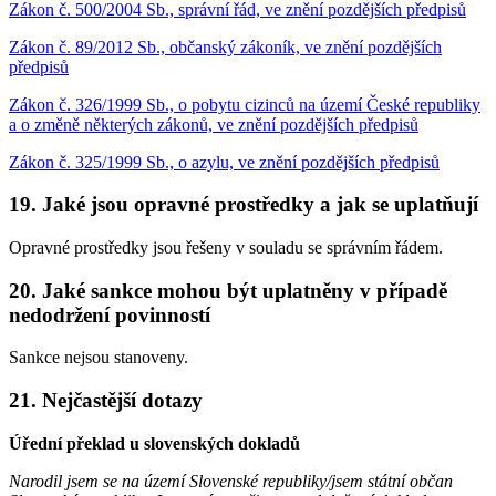
Zákon č. 500/2004 Sb., správní řád, ve znění pozdějších předpisů
Zákon č. 89/2012 Sb., občanský zákoník, ve znění pozdějších
předpisů
Zákon č. 326/1999 Sb., o pobytu cizinců na území České republiky
a o změně některých zákonů, ve znění pozdějších předpisů
Zákon č. 325/1999 Sb., o azylu, ve znění pozdějších předpisů
19. Jaké jsou opravné prostředky a jak se uplatňují
Opravné prostředky jsou řešeny v souladu se správním řádem.
20. Jaké sankce mohou být uplatněny v případě
nedodržení povinností
Sankce nejsou stanoveny.
21. Nejčastější dotazy
Úřední překlad u slovenských dokladů
Narodil jsem se na území Slovenské republiky/jsem státní občan