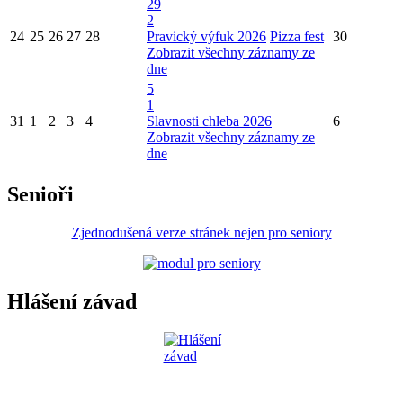
29
2
24
25
26
27
28
Pravický výfuk 2026
Pizza fest
30
Zobrazit všechny záznamy ze
dne
5
1
31
1
2
3
4
Slavnosti chleba 2026
6
Zobrazit všechny záznamy ze
dne
Senioři
Zjednodušená verze stránek nejen pro seniory
Hlášení závad