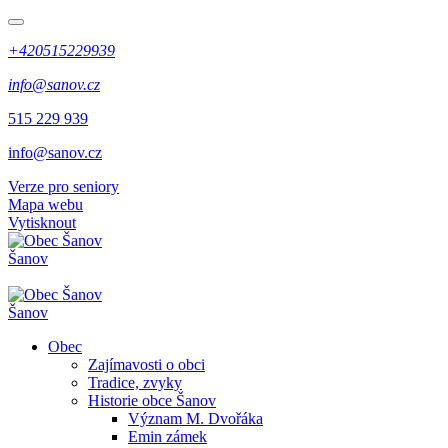
+420515229939
info@sanov.cz
515 229 939
info@sanov.cz
Verze pro seniory
Mapa webu
Vytisknout
Šanov
Šanov
Obec
Zajímavosti o obci
Tradice, zvyky
Historie obce Šanov
Význam M. Dvořáka
Emin zámek