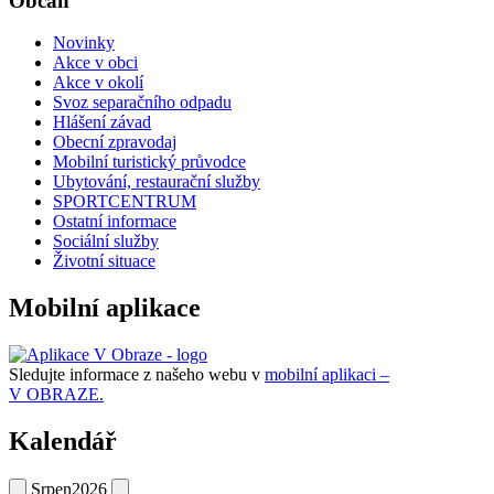
Občan
Novinky
Akce v obci
Akce v okolí
Svoz separačního odpadu
Hlášení závad
Obecní zpravodaj
Mobilní turistický průvodce
Ubytování, restaurační služby
SPORTCENTRUM
Ostatní informace
Sociální služby
Životní situace
Mobilní aplikace
Sledujte informace z našeho webu v
mobilní aplikaci –
V OBRAZE.
Kalendář
Srpen
2026