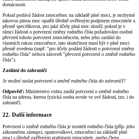
domácnosti.
Pokud podává žádost zmocněnec na základě plné moci, je nezbytné
takovou plnou moc opatřit úředně ověřeným podpisem zmocnitele a
přesně specifikovat, pro jaké účely plná moc slouží; pokud je v
rámci žádosti o potvrzení změny rodného čísla požadováno osobní
převzetí tohoto potvrzení zmocněncem, nebo jeho zaslání do
vlastních rukou zmocněnce, tato skutečnost musí být v plné moci
přesně uvedena (např. "pro účely podání žádosti o potvrzení změny
rodného čísla" nebo/a zároveň "převzetí potvrzení o změně rodného
čísla").
Zasílání do zahraničí
Je možné zaslat potvrzení o změně rodného čísla do zahraničí?
Odpověď:
Ministerstvo vnitra zasílá potvrzení o změně rodného
čísla na adresu, kterou fyzická osoba uvede ve své žádosti, tzn. i do
zahraničí.
22. Další informace
Potvrzení o změně rodného čísla je nositeli rodného čísla (příp. jeho
zákonnému zástupci, opatrovníkovi, zmocněnci na základě plné
moci s úředně ověřeným podpisem zmocnitele, anebo členu