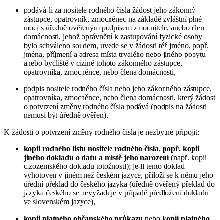
podává-li za nositele rodného čísla žádost jeho zákonný
zástupce, opatrovník, zmocněnec na základě zvláštní plné
moci s úředně ověřeným podpisem zmocnitele, anebo člen
domácnosti, jehož oprávnění k zastupování fyzické osoby
bylo schváleno soudem, uvede se v žádosti též jméno, popř.
jména, příjmení a adresa místa trvalého nebo jiného pobytu
anebo bydliště v cizině tohoto zákonného zástupce,
opatrovníka, zmocněnce, nebo člena domácnosti,
podpis nositele rodného čísla nebo jeho zákonného zástupce,
opatrovníka, zmocněnce, nebo člena domácnosti, který žádost
o potvrzení změny rodného čísla podává (podpis na žádosti
nemusí být úředně ověřen).
K žádosti o potvrzení změny rodného čísla je nezbytné připojit:
kopii rodného listu nositele rodného čísla
,
popř. kopii
jiného dokladu o datu a místě jeho narození
(např. kopii
cizozemského dokladu totožnosti); je-li tento doklad
vyhotoven v jiném než českém jazyce, přiloží se k němu jeho
úřední překlad do českého jazyka (úředně ověřený překlad do
jazyka českého se nevyžaduje v případě předložení dokladu
ve slovenském jazyce),
kopii platného občanského průkazu
nebo
kopii platného