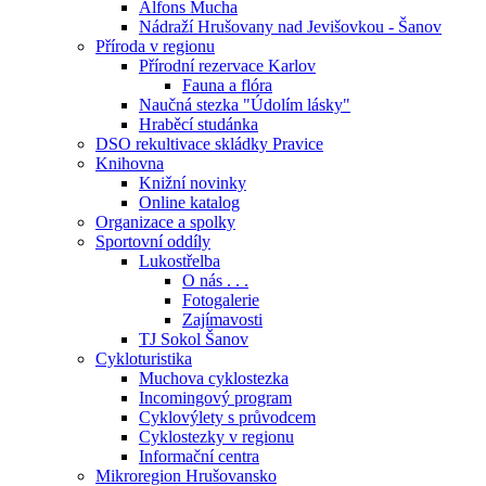
Alfons Mucha
Nádraží Hrušovany nad Jevišovkou - Šanov
Příroda v regionu
Přírodní rezervace Karlov
Fauna a flóra
Naučná stezka "Údolím lásky"
Hraběcí studánka
DSO rekultivace skládky Pravice
Knihovna
Knižní novinky
Online katalog
Organizace a spolky
Sportovní oddíly
Lukostřelba
O nás . . .
Fotogalerie
Zajímavosti
TJ Sokol Šanov
Cykloturistika
Muchova cyklostezka
Incomingový program
Cyklovýlety s průvodcem
Cyklostezky v regionu
Informační centra
Mikroregion Hrušovansko