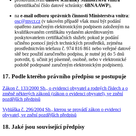
(identifikační číslo datové schránky:
6BNAAWP
),
na
e-mail odboru správních činností Ministerstva vnitra
:
osc@mvcr.cz
(v takovém případě však musí být podání
opatřeno zaručeným elektronickým podpisem založeným na
kvalifikovaném certifikátu vydaném akreditovaným
poskytovatelem certifikačních služeb; pokud je podání
učiněno pomocí jiných technických prostředků, zejména
prostřednictvím telefaxu č. 974 816 861 nebo veřejné datové
sítě bez použití zaručeného podpisu, je nutné jej do 5 dnů
potvrdit, tj. učinit jej písemně, osobně, nebo v elektronické
podobě podepsané zaručeným elektronickým podpisem).
17. Podle kterého právního předpisu se postupuje
Zákon č. 133/2000 Sb., o evidenci obyvatel a rodných číslech a o
změně některých zákonů (zákon o evidenci obyvatel), ve znění
pozdějších předpisů
Vyhláška č. 296/2004 Sb., kterou se provádí zákon o evidenci
obyvatel, ve znění pozdějších předpisů
18. Jaké jsou související předpisy