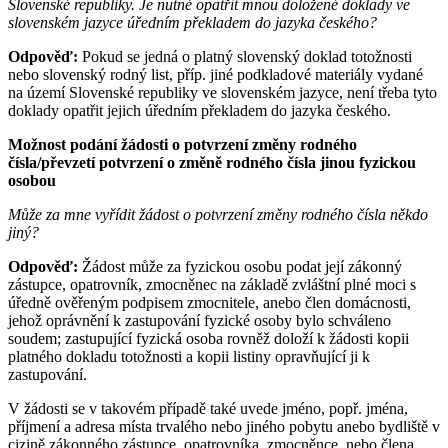
Slovenské republiky. Je nutné opatřit mnou doložené doklady ve
slovenském jazyce úředním překladem do jazyka českého?
Odpověď:
Pokud se jedná o platný slovenský doklad totožnosti
nebo slovenský rodný list, příp. jiné podkladové materiály vydané
na území Slovenské republiky ve slovenském jazyce, není třeba tyto
doklady opatřit jejich úředním překladem do jazyka českého.
Možnost podání žádosti o potvrzení změny rodného
čísla/převzetí potvrzení o změně rodného čísla jinou fyzickou
osobou
Může za mne vyřídit žádost o potvrzení změny rodného čísla někdo
jiný?
Odpověď:
Žádost může za fyzickou osobu podat její zákonný
zástupce, opatrovník, zmocněnec na základě zvláštní plné moci s
úředně ověřeným podpisem zmocnitele, anebo člen domácnosti,
jehož oprávnění k zastupování fyzické osoby bylo schváleno
soudem; zastupující fyzická osoba rovněž doloží k žádosti kopii
platného dokladu totožnosti a kopii listiny opravňující ji k
zastupování.
V žádosti se v takovém případě také uvede jméno, popř. jména,
příjmení a adresa místa trvalého nebo jiného pobytu anebo bydliště v
cizině zákonného zástupce, opatrovníka, zmocněnce, nebo člena