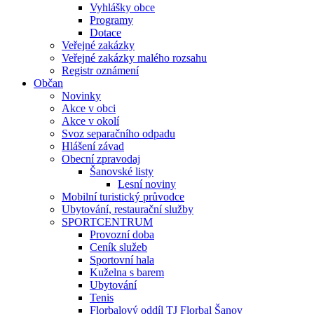
Vyhlášky obce
Programy
Dotace
Veřejné zakázky
Veřejné zakázky malého rozsahu
Registr oznámení
Občan
Novinky
Akce v obci
Akce v okolí
Svoz separačního odpadu
Hlášení závad
Obecní zpravodaj
Šanovské listy
Lesní noviny
Mobilní turistický průvodce
Ubytování, restaurační služby
SPORTCENTRUM
Provozní doba
Ceník služeb
Sportovní hala
Kuželna s barem
Ubytování
Tenis
Florbalový oddíl TJ Florbal Šanov