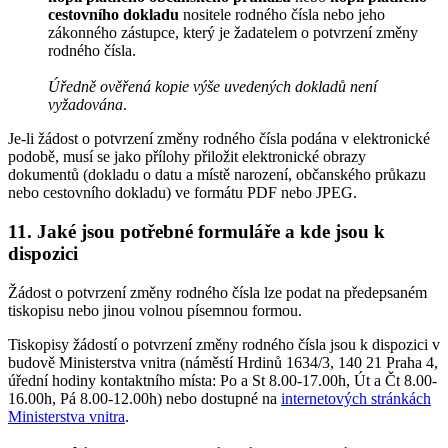
cestovního dokladu
nositele rodného čísla nebo jeho
zákonného zástupce, který je žadatelem o potvrzení změny
rodného čísla.
Úředně ověřená kopie výše uvedených dokladů není
vyžadována
.
Je-li žádost o potvrzení změny rodného čísla podána v elektronické
podobě, musí se jako přílohy přiložit elektronické obrazy
dokumentů (dokladu o datu a místě narození, občanského průkazu
nebo cestovního dokladu) ve formátu PDF nebo JPEG.
11. Jaké jsou potřebné formuláře a kde jsou k
dispozici
Žádost o potvrzení změny rodného čísla lze podat na předepsaném
tiskopisu nebo jinou volnou písemnou formou.
Tiskopisy žádostí o potvrzení změny rodného čísla jsou k dispozici v
budově Ministerstva vnitra (náměstí Hrdinů 1634/3, 140 21 Praha 4,
úřední hodiny kontaktního místa: Po a St 8.00-17.00h, Út a Čt 8.00-
16.00h, Pá 8.00-12.00h) nebo dostupné na
internetových stránkách
Ministerstva vnitra
.