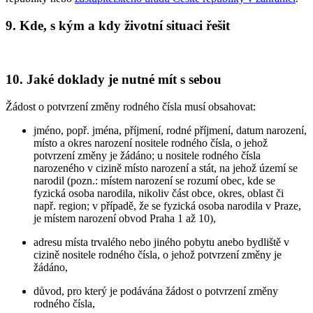
9. Kde, s kým a kdy životní situaci řešit
10. Jaké doklady je nutné mít s sebou
Žádost o potvrzení změny rodného čísla musí obsahovat:
jméno, popř. jména, příjmení, rodné příjmení, datum narození,
místo a okres narození nositele rodného čísla, o jehož
potvrzení změny je žádáno; u nositele rodného čísla
narozeného v cizině místo narození a stát, na jehož území se
narodil (pozn.: místem narození se rozumí obec, kde se
fyzická osoba narodila, nikoliv část obce, okres, oblast či
např. region; v případě, že se fyzická osoba narodila v Praze,
je místem narození obvod Praha 1 až 10),
adresu místa trvalého nebo jiného pobytu anebo bydliště v
cizině nositele rodného čísla, o jehož potvrzení změny je
žádáno,
důvod, pro který je podávána žádost o potvrzení změny
rodného čísla,