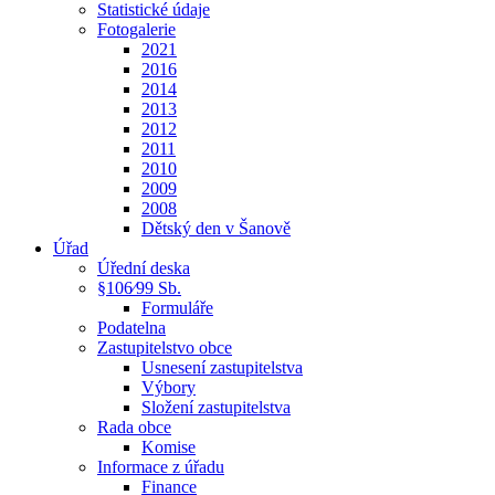
Statistické údaje
Fotogalerie
2021
2016
2014
2013
2012
2011
2010
2009
2008
Dětský den v Šanově
Úřad
Úřední deska
§106⁄99 Sb.
Formuláře
Podatelna
Zastupitelstvo obce
Usnesení zastupitelstva
Výbory
Složení zastupitelstva
Rada obce
Komise
Informace z úřadu
Finance