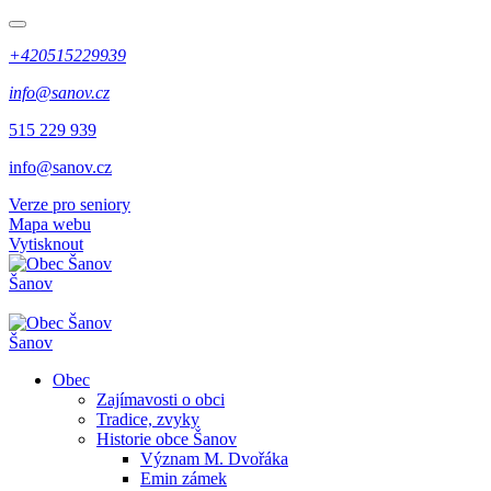
+420515229939
info@sanov.cz
515 229 939
info@sanov.cz
Verze pro seniory
Mapa webu
Vytisknout
Šanov
Šanov
Obec
Zajímavosti o obci
Tradice, zvyky
Historie obce Šanov
Význam M. Dvořáka
Emin zámek