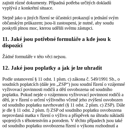
zajistit různé dokumenty. Případná potřeba určitých dokladů
vyplývá z konkrétní situace.
Stejně jako u jiných řízení se účastníci prokazují u jednání svým
občanským průkazem; jsou-li zastoupeni, je nutné, aby soudu
poskytli plnou moc, kterou udělili svému zástupci.
11. Jaké jsou potřebné formuláře a kde jsou k
dispozici
Žádné formuláře v této věci nejsou.
12. Jaké jsou poplatky a jak je lze uhradit
Podle ustanovení § 11 odst. 1 písm. c) zákona č. 549/1991 Sb., o
soudních poplatcích (dále jen „ZSP“) jsou soudní řízení o vzájemné
vyživovací povinnosti rodičů a dětí osvobozena od soudního
poplatku. Pokud nejde o vzájemnou vyživovací povinnost rodičů a
dětí, je v řízení o určení výživného včetně jeho zvýšení osvobozen
od soudního poplatku navrhovatel (§ 11 odst. 2 písm. c) ZSP). Dále
je dle § 11 odst. 2 písm. f) ZSP od soudního poplatku osvobozena
neprovdaná matka v řízení o výživu a příspěvek na úhradu nákladů
spojených s těhotenstvím a porodem. V těchto případech jsou také
od soudního poplatku osvobozena řízení o výkonu rozhodnutí a