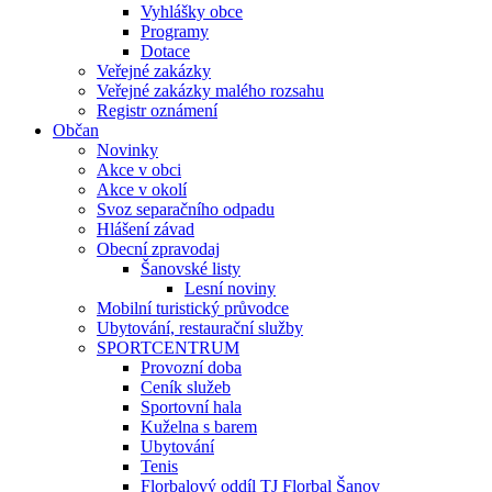
Vyhlášky obce
Programy
Dotace
Veřejné zakázky
Veřejné zakázky malého rozsahu
Registr oznámení
Občan
Novinky
Akce v obci
Akce v okolí
Svoz separačního odpadu
Hlášení závad
Obecní zpravodaj
Šanovské listy
Lesní noviny
Mobilní turistický průvodce
Ubytování, restaurační služby
SPORTCENTRUM
Provozní doba
Ceník služeb
Sportovní hala
Kuželna s barem
Ubytování
Tenis
Florbalový oddíl TJ Florbal Šanov