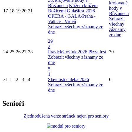
58. krojované hody v
krojované
Břežanech
Křížem krážem
hody v
17
18
19
20
21
Božicemi
Gulášfest 2026
Břežanech
OPERA - GALA/Praha -
Zobrazit
Valtice - Vídeň
všechny
Zobrazit všechny záznamy ze
záznamy
dne
ze dne
29
2
24
25
26
27
28
Pravický výfuk 2026
Pizza fest
30
Zobrazit všechny záznamy ze
dne
5
1
31
1
2
3
4
Slavnosti chleba 2026
6
Zobrazit všechny záznamy ze
dne
Senioři
Zjednodušená verze stránek nejen pro seniory