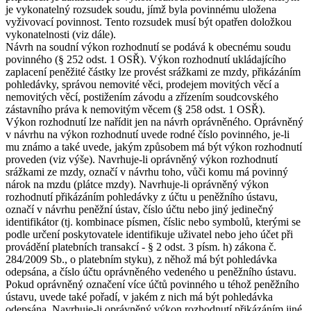
je vykonatelný rozsudek soudu, jímž byla povinnému uložena
vyživovací povinnost. Tento rozsudek musí být opatřen doložkou
vykonatelnosti (viz dále).
Návrh na soudní výkon rozhodnutí se podává k obecnému soudu
povinného (§ 252 odst. 1 OSŘ). Výkon rozhodnutí ukládajícího
zaplacení peněžité částky lze provést srážkami ze mzdy, přikázáním
pohledávky, správou nemovité věci, prodejem movitých věcí a
nemovitých věcí, postižením závodu a zřízením soudcovského
zástavního práva k nemovitým věcem (§ 258 odst. 1 OSŘ).
Výkon rozhodnutí lze nařídit jen na návrh oprávněného. Oprávněný
v návrhu na výkon rozhodnutí uvede rodné číslo povinného, je-li
mu známo a také uvede, jakým způsobem má být výkon rozhodnutí
proveden (viz výše). Navrhuje-li oprávněný výkon rozhodnutí
srážkami ze mzdy, označí v návrhu toho, vůči komu má povinný
nárok na mzdu (plátce mzdy). Navrhuje-li oprávněný výkon
rozhodnutí přikázáním pohledávky z účtu u peněžního ústavu,
označí v návrhu peněžní ústav, číslo účtu nebo jiný jedinečný
identifikátor (tj. kombinace písmen, číslic nebo symbolů, kterými se
podle určení poskytovatele identifikuje uživatel nebo jeho účet při
provádění platebních transakcí - § 2 odst. 3 písm. h) zákona č.
284/2009 Sb., o platebním styku), z něhož má být pohledávka
odepsána, a číslo účtu oprávněného vedeného u peněžního ústavu.
Pokud oprávněný označení více účtů povinného u téhož peněžního
ústavu, uvede také pořadí, v jakém z nich má být pohledávka
odepsána. Navrhuje-li oprávněný výkon rozhodnutí přikázáním jiné