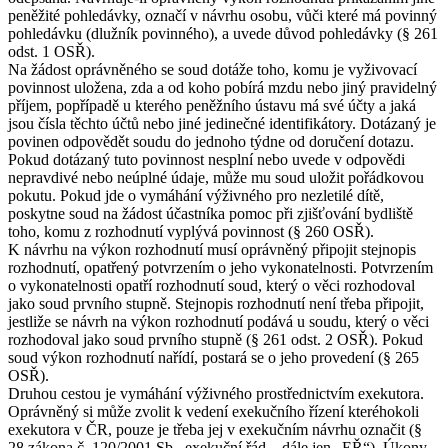
peněžité pohledávky, označí v návrhu osobu, vůči které má povinný
pohledávku (dlužník povinného), a uvede důvod pohledávky (§ 261
odst. 1 OSŘ).
Na žádost oprávněného se soud dotáže toho, komu je vyživovací
povinnost uložena, zda a od koho pobírá mzdu nebo jiný pravidelný
příjem, popřípadě u kterého peněžního ústavu má své účty a jaká
jsou čísla těchto účtů nebo jiné jedinečné identifikátory. Dotázaný je
povinen odpovědět soudu do jednoho týdne od doručení dotazu.
Pokud dotázaný tuto povinnost nesplní nebo uvede v odpovědi
nepravdivé nebo neúplné údaje, může mu soud uložit pořádkovou
pokutu. Pokud jde o vymáhání výživného pro nezletilé dítě,
poskytne soud na žádost účastníka pomoc při zjišťování bydliště
toho, komu z rozhodnutí vyplývá povinnost (§ 260 OSŘ).
K návrhu na výkon rozhodnutí musí oprávněný připojit stejnopis
rozhodnutí, opatřený potvrzením o jeho vykonatelnosti. Potvrzením
o vykonatelnosti opatří rozhodnutí soud, který o věci rozhodoval
jako soud prvního stupně. Stejnopis rozhodnutí není třeba připojit,
jestliže se návrh na výkon rozhodnutí podává u soudu, který o věci
rozhodoval jako soud prvního stupně (§ 261 odst. 2 OSŘ). Pokud
soud výkon rozhodnutí nařídí, postará se o jeho provedení (§ 265
OSŘ).
Druhou cestou je vymáhání výživného prostřednictvím exekutora.
Oprávněný si může zvolit k vedení exekučního řízení kteréhokoli
exekutora v ČR, pouze je třeba jej v exekučním návrhu označit (§
28 zákona č. 120/2001 Sb., exekuční řád – dále jen „EŘ“). Úkony