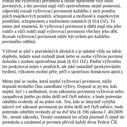
Pokud má vyživovací povinnost k osobě oprávněné více osob
povinných, a tito povinní mají vůči oprávněnému stejné postavení,
odpovídá rozsah vyživovací povinnosti každého z nich poměru
jejích majetkových poměrů, schopností a možností k majetkovým
poměrům, schopnostem a možnostem ostatních (§ 914 OZ). To
mimo jiné znamená, že vyživovací povinnost k dítěti mají oba jeho
rodiče a vůči rodiči mají vyživovací povinnost všechny jeho děti.
Rozsah vyživovací povinnosti může být ovšem pro každého
povinného odlišný.
Výživné se plní v pravidelných dávkách a je splatné vždy na měsíc
dopředu, ledaže soud rozhodl jinak nebo se osoba výživou povinná
dohodla s osobou oprávněnou jinak (§ 921 OZ). Plnění výživného
lze poskytovat nejen v penězích, ale také naturálně (poskytováním
bydlení, výkonem osobní péče, péčí o společnou domácnost apod.).
Mimo jiné se osoba, která neplní vyživovací povinnost, může
dopustit trestného činu zanedbání výživy. Dopustí se jej ten, kdo
neplní, byť i z nedbalosti, svou zákonnou povinnost vyživovat nebo
zaopatřovat jiného po dobu delší než čtyři měsíce, a bude potrestán
odnětím svobody až na jeden rok. Ten, kdo se úmyslně vyhýbá
takové své zákonné povinnosti po dobu delší než čtyři měsíce, bude
potrestán odnětím svobody až na dvě léta (§ 196 zákona č. 40/2009
Sb., trestní zákoník). Trestní oznámení lze učinit písemně či ústně do
protokolu a oznámení je povinen převzít každý útvar Policie ČR.