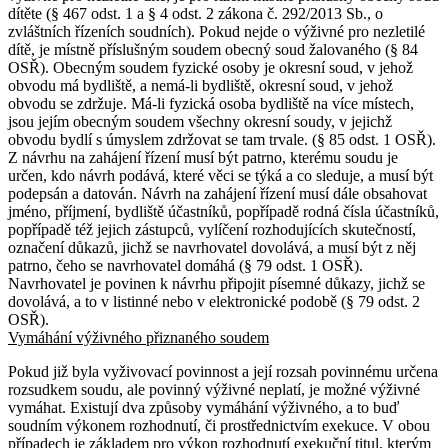
dítěte (§ 467 odst. 1 a § 4 odst. 2 zákona č. 292/2013 Sb., o
zvláštních řízeních soudních). Pokud nejde o výživné pro nezletilé
dítě, je místně příslušným soudem obecný soud žalovaného (§ 84
OSŘ). Obecným soudem fyzické osoby je okresní soud, v jehož
obvodu má bydliště, a nemá-li bydliště, okresní soud, v jehož
obvodu se zdržuje. Má-li fyzická osoba bydliště na více místech,
jsou jejím obecným soudem všechny okresní soudy, v jejichž
obvodu bydlí s úmyslem zdržovat se tam trvale. (§ 85 odst. 1 OSŘ).
Z návrhu na zahájení řízení musí být patrno, kterému soudu je
určen, kdo návrh podává, které věci se týká a co sleduje, a musí být
podepsán a datován. Návrh na zahájení řízení musí dále obsahovat
jméno, příjmení, bydliště účastníků, popřípadě rodná čísla účastníků,
popřípadě též jejich zástupců, vylíčení rozhodujících skutečností,
označení důkazů, jichž se navrhovatel dovolává, a musí být z něj
patrno, čeho se navrhovatel domáhá (§ 79 odst. 1 OSŘ).
Navrhovatel je povinen k návrhu připojit písemné důkazy, jichž se
dovolává, a to v listinné nebo v elektronické podobě (§ 79 odst. 2
OSŘ).
Vymáhání výživného přiznaného soudem
Pokud již byla vyživovací povinnost a její rozsah povinnému určena
rozsudkem soudu, ale povinný výživné neplatí, je možné výživné
vymáhat. Existují dva způsoby vymáhání výživného, a to buď
soudním výkonem rozhodnutí, či prostřednictvím exekuce. V obou
případech je základem pro výkon rozhodnutí exekuční titul, kterým