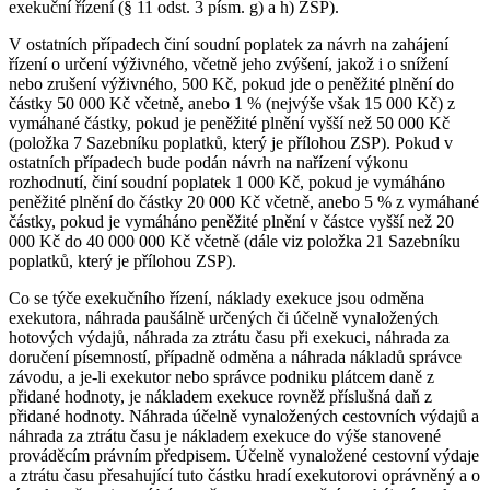
exekuční řízení (§ 11 odst. 3 písm. g) a h) ZSP).
V ostatních případech činí soudní poplatek za návrh na zahájení
řízení o určení výživného, včetně jeho zvýšení, jakož i o snížení
nebo zrušení výživného, 500 Kč, pokud jde o peněžité plnění do
částky 50 000 Kč včetně, anebo 1 % (nejvýše však 15 000 Kč) z
vymáhané částky, pokud je peněžité plnění vyšší než 50 000 Kč
(položka 7 Sazebníku poplatků, který je přílohou ZSP). Pokud v
ostatních případech bude podán návrh na nařízení výkonu
rozhodnutí, činí soudní poplatek 1 000 Kč, pokud je vymáháno
peněžité plnění do částky 20 000 Kč včetně, anebo 5 % z vymáhané
částky, pokud je vymáháno peněžité plnění v částce vyšší než 20
000 Kč do 40 000 000 Kč včetně (dále viz položka 21 Sazebníku
poplatků, který je přílohou ZSP).
Co se týče exekučního řízení, náklady exekuce jsou odměna
exekutora, náhrada paušálně určených či účelně vynaložených
hotových výdajů, náhrada za ztrátu času při exekuci, náhrada za
doručení písemností, případně odměna a náhrada nákladů správce
závodu, a je-li exekutor nebo správce podniku plátcem daně z
přidané hodnoty, je nákladem exekuce rovněž příslušná daň z
přidané hodnoty. Náhrada účelně vynaložených cestovních výdajů a
náhrada za ztrátu času je nákladem exekuce do výše stanovené
prováděcím právním předpisem. Účelně vynaložené cestovní výdaje
a ztrátu času přesahující tuto částku hradí exekutorovi oprávněný a o