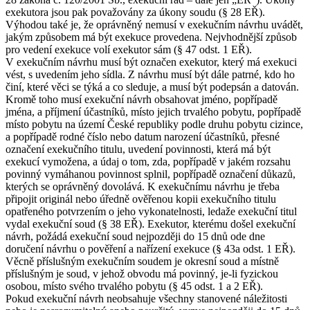
exekutora jsou pak považovány za úkony soudu (§ 28 EŘ).
Výhodou také je, že oprávněný nemusí v exekučním návrhu uvádět,
jakým způsobem má být exekuce provedena. Nejvhodnější způsob
pro vedení exekuce volí exekutor sám (§ 47 odst. 1 EŘ).
V exekučním návrhu musí být označen exekutor, který má exekuci
vést, s uvedením jeho sídla. Z návrhu musí být dále patrné, kdo ho
činí, které věci se týká a co sleduje, a musí být podepsán a datován.
Kromě toho musí exekuční návrh obsahovat jméno, popřípadě
jména, a příjmení účastníků, místo jejich trvalého pobytu, popřípadě
místo pobytu na území České republiky podle druhu pobytu cizince,
a popřípadě rodné číslo nebo datum narození účastníků, přesné
označení exekučního titulu, uvedení povinnosti, která má být
exekucí vymožena, a údaj o tom, zda, popřípadě v jakém rozsahu
povinný vymáhanou povinnost splnil, popřípadě označení důkazů,
kterých se oprávněný dovolává. K exekučnímu návrhu je třeba
připojit originál nebo úředně ověřenou kopii exekučního titulu
opatřeného potvrzením o jeho vykonatelnosti, ledaže exekuční titul
vydal exekuční soud (§ 38 EŘ). Exekutor, kterému došel exekuční
návrh, požádá exekuční soud nejpozději do 15 dnů ode dne
doručení návrhu o pověření a nařízení exekuce (§ 43a odst. 1 EŘ).
Věcně příslušným exekučním soudem je okresní soud a místně
příslušným je soud, v jehož obvodu má povinný, je-li fyzickou
osobou, místo svého trvalého pobytu (§ 45 odst. 1 a 2 EŘ).
Pokud exekuční návrh neobsahuje všechny stanovené náležitosti