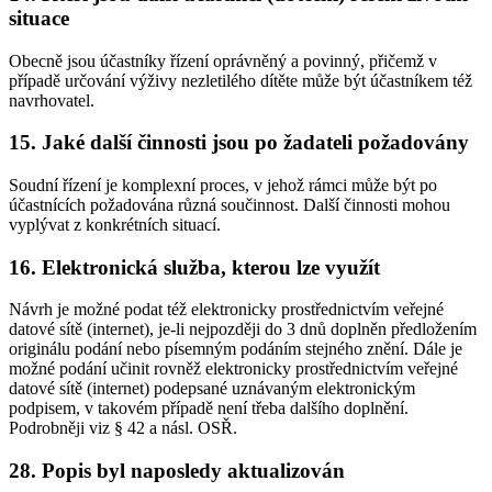
situace
Obecně jsou účastníky řízení oprávněný a povinný, přičemž v
případě určování výživy nezletilého dítěte může být účastníkem též
navrhovatel.
15. Jaké další činnosti jsou po žadateli požadovány
Soudní řízení je komplexní proces, v jehož rámci může být po
účastnících požadována různá součinnost. Další činnosti mohou
vyplývat z konkrétních situací.
16. Elektronická služba, kterou lze využít
Návrh je možné podat též elektronicky prostřednictvím veřejné
datové sítě (internet), je-li nejpozději do 3 dnů doplněn předložením
originálu podání nebo písemným podáním stejného znění. Dále je
možné podání učinit rovněž elektronicky prostřednictvím veřejné
datové sítě (internet) podepsané uznávaným elektronickým
podpisem, v takovém případě není třeba dalšího doplnění.
Podrobněji viz § 42 a násl. OSŘ.
28. Popis byl naposledy aktualizován