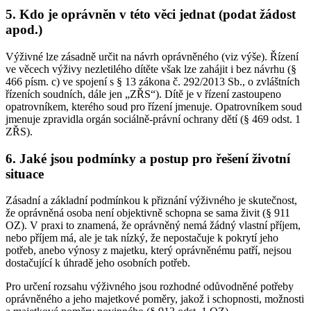
5. Kdo je oprávněn v této věci jednat (podat žádost
apod.)
Výživné lze zásadně určit na návrh oprávněného (viz výše). Řízení
ve věcech výživy nezletilého dítěte však lze zahájit i bez návrhu (§
466 písm. c) ve spojení s § 13 zákona č. 292/2013 Sb., o zvláštních
řízeních soudních, dále jen „ZŘS“). Dítě je v řízení zastoupeno
opatrovníkem, kterého soud pro řízení jmenuje. Opatrovníkem soud
jmenuje zpravidla orgán sociálně-právní ochrany dětí (§ 469 odst. 1
ZŘS).
6. Jaké jsou podmínky a postup pro řešení životní
situace
Zásadní a základní podmínkou k přiznání výživného je skutečnost,
že oprávněná osoba není objektivně schopna se sama živit (§ 911
OZ). V praxi to znamená, že oprávněný nemá žádný vlastní příjem,
nebo příjem má, ale je tak nízký, že nepostačuje k pokrytí jeho
potřeb, anebo výnosy z majetku, který oprávněnému patří, nejsou
dostačující k úhradě jeho osobních potřeb.
Pro určení rozsahu výživného jsou rozhodné odůvodněné potřeby
oprávněného a jeho majetkové poměry, jakož i schopnosti, možnosti