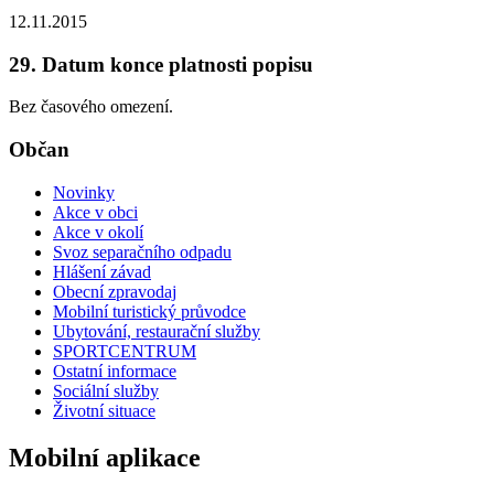
12.11.2015
29. Datum konce platnosti popisu
Bez časového omezení.
Občan
Novinky
Akce v obci
Akce v okolí
Svoz separačního odpadu
Hlášení závad
Obecní zpravodaj
Mobilní turistický průvodce
Ubytování, restaurační služby
SPORTCENTRUM
Ostatní informace
Sociální služby
Životní situace
Mobilní aplikace