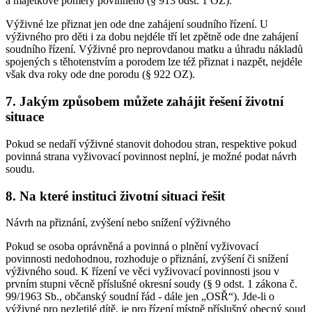
a majetkové poměry povinného (§ 913 odst. 1 OZ).
Výživné lze přiznat jen ode dne zahájení soudního řízení. U
výživného pro děti i za dobu nejdéle tří let zpětně ode dne zahájení
soudního řízení. Výživné pro neprovdanou matku a úhradu nákladů
spojených s těhotenstvím a porodem lze též přiznat i nazpět, nejdéle
však dva roky ode dne porodu (§ 922 OZ).
7. Jakým způsobem můžete zahájit řešení životní
situace
Pokud se nedaří výživné stanovit dohodou stran, respektive pokud
povinná strana vyživovací povinnost neplní, je možné podat návrh
soudu.
8. Na které instituci životní situaci řešit
Návrh na přiznání, zvýšení nebo snížení výživného
Pokud se osoba oprávněná a povinná o plnění vyživovací
povinnosti nedohodnou, rozhoduje o přiznání, zvýšení či snížení
výživného soud. K řízení ve věci vyživovací povinnosti jsou v
prvním stupni věcně příslušné okresní soudy (§ 9 odst. 1 zákona č.
99/1963 Sb., občanský soudní řád - dále jen „OSŘ“). Jde-li o
výživné pro nezletilé dítě, je pro řízení místně příslušný obecný soud