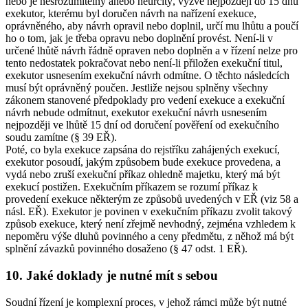
nebo je nesrozumitelný anebo neurčitý, vyzve nejpozději do 15 dnů
exekutor, kterému byl doručen návrh na nařízení exekuce,
oprávněného, aby návrh opravil nebo doplnil, určí mu lhůtu a poučí
ho o tom, jak je třeba opravu nebo doplnění provést. Není-li v
určené lhůtě návrh řádně opraven nebo doplněn a v řízení nelze pro
tento nedostatek pokračovat nebo není-li přiložen exekuční titul,
exekutor usnesením exekuční návrh odmítne. O těchto následcích
musí být oprávněný poučen. Jestliže nejsou splněny všechny
zákonem stanovené předpoklady pro vedení exekuce a exekuční
návrh nebude odmítnut, exekutor exekuční návrh usnesením
nejpozději ve lhůtě 15 dní od doručení pověření od exekučního
soudu zamítne (§ 39 EŘ).
Poté, co byla exekuce zapsána do rejstříku zahájených exekucí,
exekutor posoudí, jakým způsobem bude exekuce provedena, a
vydá nebo zruší exekuční příkaz ohledně majetku, který má být
exekucí postižen. Exekučním příkazem se rozumí příkaz k
provedení exekuce některým ze způsobů uvedených v EŘ (viz 58 a
násl. EŘ). Exekutor je povinen v exekučním příkazu zvolit takový
způsob exekuce, který není zřejmě nevhodný, zejména vzhledem k
nepoměru výše dluhů povinného a ceny předmětu, z něhož má být
splnění závazků povinného dosaženo (§ 47 odst. 1 EŘ).
10. Jaké doklady je nutné mít s sebou
Soudní řízení je komplexní proces, v jehož rámci může být nutné