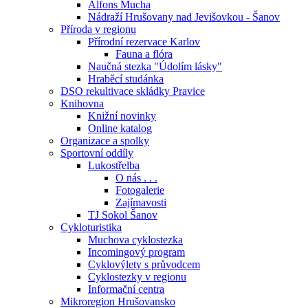
Alfons Mucha
Nádraží Hrušovany nad Jevišovkou - Šanov
Příroda v regionu
Přírodní rezervace Karlov
Fauna a flóra
Naučná stezka "Údolím lásky"
Hraběcí studánka
DSO rekultivace skládky Pravice
Knihovna
Knižní novinky
Online katalog
Organizace a spolky
Sportovní oddíly
Lukostřelba
O nás . . .
Fotogalerie
Zajímavosti
TJ Sokol Šanov
Cykloturistika
Muchova cyklostezka
Incomingový program
Cyklovýlety s průvodcem
Cyklostezky v regionu
Informační centra
Mikroregion Hrušovansko