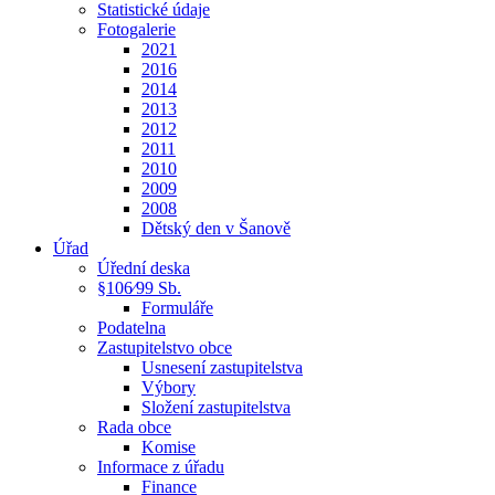
Statistické údaje
Fotogalerie
2021
2016
2014
2013
2012
2011
2010
2009
2008
Dětský den v Šanově
Úřad
Úřední deska
§106⁄99 Sb.
Formuláře
Podatelna
Zastupitelstvo obce
Usnesení zastupitelstva
Výbory
Složení zastupitelstva
Rada obce
Komise
Informace z úřadu
Finance