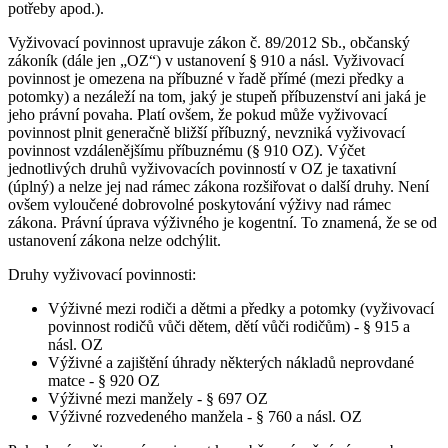
potřeby apod.).
Vyživovací povinnost upravuje zákon č. 89/2012 Sb., občanský
zákoník (dále jen „OZ“) v ustanovení § 910 a násl. Vyživovací
povinnost je omezena na příbuzné v řadě přímé (mezi předky a
potomky) a nezáleží na tom, jaký je stupeň příbuzenství ani jaká je
jeho právní povaha. Platí ovšem, že pokud může vyživovací
povinnost plnit generačně bližší příbuzný, nevzniká vyživovací
povinnost vzdálenějšímu příbuznému (§ 910 OZ). Výčet
jednotlivých druhů vyživovacích povinností v OZ je taxativní
(úplný) a nelze jej nad rámec zákona rozšiřovat o další druhy. Není
ovšem vyloučené dobrovolné poskytování výživy nad rámec
zákona. Právní úprava výživného je kogentní. To znamená, že se od
ustanovení zákona nelze odchýlit.
Druhy vyživovací povinnosti:
Výživné mezi rodiči a dětmi a předky a potomky (vyživovací
povinnost rodičů vůči dětem, dětí vůči rodičům) - § 915 a
násl. OZ
Výživné a zajištění úhrady některých nákladů neprovdané
matce - § 920 OZ
Výživné mezi manžely - § 697 OZ
Výživné rozvedeného manžela - § 760 a násl. OZ