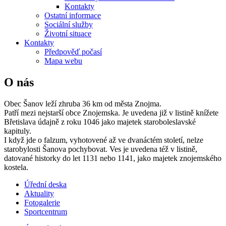
Kontakty
Ostatní informace
Sociální služby
Životní situace
Kontakty
Předpověď počasí
Mapa webu
O nás
Obec Šanov leží zhruba 36 km od města Znojma.
Patří mezi nejstarší obce Znojemska. Je uvedena již v listině knížete
Břetislava údajně z roku 1046 jako majetek staroboleslavské
kapituly.
I když jde o falzum, vyhotovené až ve dvanáctém století, nelze
starobylosti Šanova pochybovat. Ves je uvedena též v listině,
datované historky do let 1131 nebo 1141, jako majetek znojemského
kostela.
Úřední deska
Aktuality
Fotogalerie
Sportcentrum