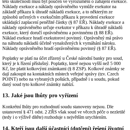
této skutečnosti musí být poučen ve vyrozumění o zahájení exekuce.
Náklady exekuce a náklady oprávněného vymůže exekutor na
základě příkazu k úhradě nákladů exekuce, a to některým ze
způsobů určených v exekučním příkazu k provedení exekuce
ukládající zaplacení peněžité částky (§ 87 EŘ). Náklady exekuce a
náklady oprávněného určuje exekutor v příkazu k úhradě nákladů
exekuce, který doručí oprávněnému a povinnému (§ 88 EŘ).
Náklad exekuce hradí exekutorovi povinný. Oprávněný má právo
na náhradu nákladů účelně vynaložených k vymáhání nároku.
Náklady oprávněného hradí oprávněnému povinný (§ 87 EŘ).
Poplatky se platí na účet zřízený u České národní banky pro soud,
který je k řízení příslušný. Poplatky, které nejsou vyšší než 5 000
Kč, lze platit kolkovými známkami (§ 8 ZSP). Kolkové známky se
dají zakoupit na kontaktních místech veřejné správy (tzv. Czech
POINT) nebo na vybraných poštách, případně i u soudu, pokud
daný soud tyto kolkové známky nabízí.
13. Jaké jsou lhůty pro vyřízení
Konkrétní lhůty pro rozhodnutí soudu stanoveny nejsou. Dle
ustanovení § 471 odst. 2 ZŘS však soud ve věcech péče o nezletilé
(tedy i o výživě dítěte) rozhoduje s největším urychlením.
14. Kteří jsou další účastníci (dotčení) řešení životní