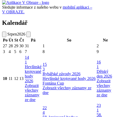
Sledujte informace z našeho webu v
mobilní aplikaci –
V OBRAZE.
Kalendář
Srpen
2026
Po
Út
St
Čt
Pá
So
Ne
27
28
29
30
31
1
2
3
4
5
6
7
8
9
14
1
16
15
Hevlínské
1
3
krojované
Dětský
Rybářské závody 2026
hody
den 2026
10
11
12
13
Hevlínské krojované hody 2026
2026
Zobrazit
Fontána Cup
Zobrazit
všechny
Zobrazit všechny záznamy ze
všechny
záznamy
dne
záznamy
ze dne
ze dne
23
22
1
4
58.