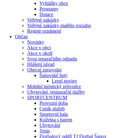
Vyhlášky obce
Programy
Dotace
Veřejné zakázky
Veřejné zakázky malého rozsahu
Registr oznámení
Občan
Novinky
Akce v obci
Akce v okolí
Svoz separačního odpadu
Hlášení závad
Obecní zpravodaj
Šanovské listy
Lesní noviny
Mobilní turistický průvodce
Ubytování, restaurační služby
SPORTCENTRUM
Provozní doba
Ceník služeb
Sportovní hala
Kuželna s barem
Ubytování
Tenis
Florbalový oddíl TJ Florbal Šanov