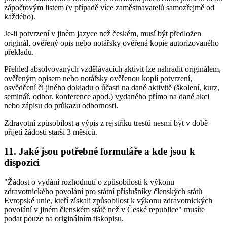
zápočtovým listem (v případě více zaměstnavatelů samozřejmě od
každého).
Je-li potvrzení v jiném jazyce než českém, musí být předložen
originál, ověřený opis nebo notářsky ověřená kopie autorizovaného
překladu.
Přehled absolvovaných vzdělávacích aktivit lze nahradit originálem,
ověřeným opisem nebo notářsky ověřenou kopií potvrzení,
osvědčení či jiného dokladu o účasti na dané aktivitě (školení, kurz,
seminář, odbor. konference apod.) vydaného přímo na dané akci
nebo zápisu do průkazu odbornosti.
Zdravotní způsobilost a výpis z rejstříku trestů nesmí být v době
přijetí žádosti starší 3 měsíců.
11. Jaké jsou potřebné formuláře a kde jsou k
dispozici
"Žádost o vydání rozhodnutí o způsobilosti k výkonu
zdravotnického povolání pro státní příslušníky členských států
Evropské unie, kteří získali způsobilost k výkonu zdravotnických
povolání v jiném členském státě než v České republice" musíte
podat pouze na originálním tiskopisu.