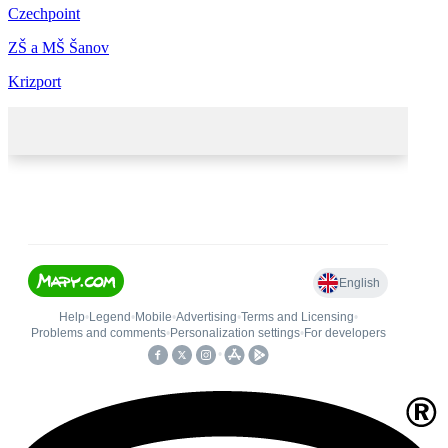
Czechpoint
ZŠ a MŠ Šanov
Krizport