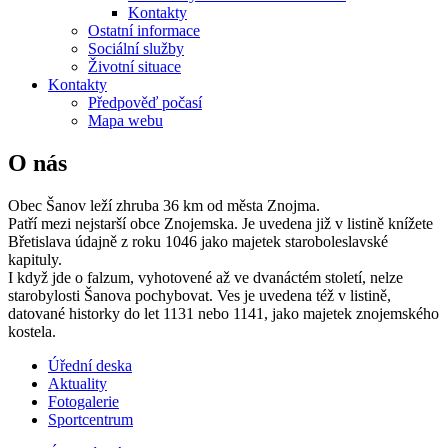
Kontakty
Ostatní informace
Sociální služby
Životní situace
Kontakty
Předpověď počasí
Mapa webu
O nás
Obec Šanov leží zhruba 36 km od města Znojma.
Patří mezi nejstarší obce Znojemska. Je uvedena již v listině knížete
Břetislava údajně z roku 1046 jako majetek staroboleslavské
kapituly.
I když jde o falzum, vyhotovené až ve dvanáctém století, nelze
starobylosti Šanova pochybovat. Ves je uvedena též v listině,
datované historky do let 1131 nebo 1141, jako majetek znojemského
kostela.
Úřední deska
Aktuality
Fotogalerie
Sportcentrum