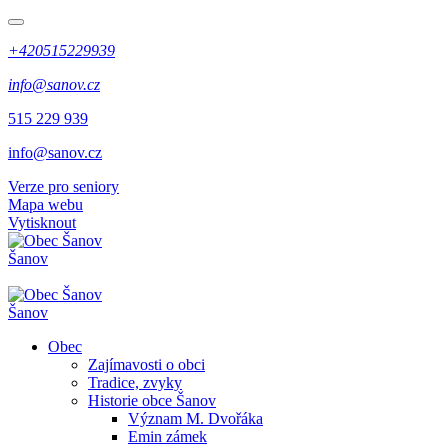
+420515229939
info@sanov.cz
515 229 939
info@sanov.cz
Verze pro seniory
Mapa webu
Vytisknout
Šanov
Šanov
Obec
Zajímavosti o obci
Tradice, zvyky
Historie obce Šanov
Význam M. Dvořáka
Emin zámek