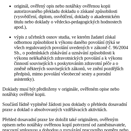
originál, ověřený opis nebo notářsky ověřenou kopii
autorizovaného překladu dokladu o získané způsobilosti
(vysvědčení, diplom, osvědčení, doklady o akademickém
titulu nebo doklady o vědecko-pedagogických hodnostech
apod.),
výpis z učebních osnov studia, ve kterém žadatel získal
odbornou způsobilost k výkonu daného povolání (týká se
všech regulovaných povolání uvedených v zákoně č. 96/2004
Sb., o podmínkách získávání a uznávání způsobilosti k
výkonu nelékařských zdravotnických povolání a k výkonu
činností souvisejících s poskytováním zdravotní péče a o
změně některých souvisejících zákonů, ve znění pozdějších
předpisů, mimo povolání všeobecné sestry a porodní
asistentky).
Doklady musí být předloženy v originále, ověřeném opise nebo
notářsky ověřené kopii.
Součástí řádně vyplněné žádosti jsou doklady o přehledu dosavadní
praxe a doklad o absolvovaných vzdělávacích aktivitách.
Přehled dosavadní praxe lze doložit také originálem, ověřeným
opisem nebo notářsky ověřenou kopií potvrzení od zaměstnavatele,
pracovní smlouvou a dohodou o rozvázání pracovního poměru nebo