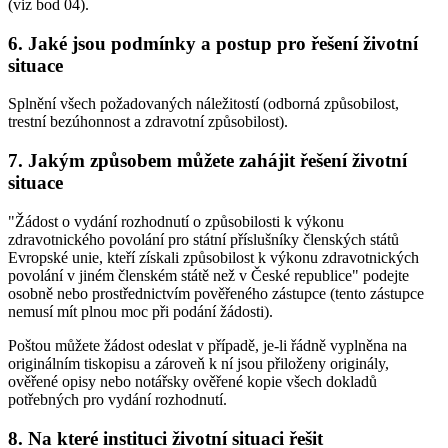
(viz bod 04).
6. Jaké jsou podmínky a postup pro řešení životní
situace
Splnění všech požadovaných náležitostí (odborná způsobilost,
trestní bezúhonnost a zdravotní způsobilost).
7. Jakým způsobem můžete zahájit řešení životní
situace
"Žádost o vydání rozhodnutí o způsobilosti k výkonu
zdravotnického povolání pro státní příslušníky členských států
Evropské unie, kteří získali způsobilost k výkonu zdravotnických
povolání v jiném členském státě než v České republice" podejte
osobně nebo prostřednictvím pověřeného zástupce (tento zástupce
nemusí mít plnou moc při podání žádosti).
Poštou můžete žádost odeslat v případě, je-li řádně vyplněna na
originálním tiskopisu a zároveň k ní jsou přiloženy originály,
ověřené opisy nebo notářsky ověřené kopie všech dokladů
potřebných pro vydání rozhodnutí.
8. Na které instituci životní situaci řešit