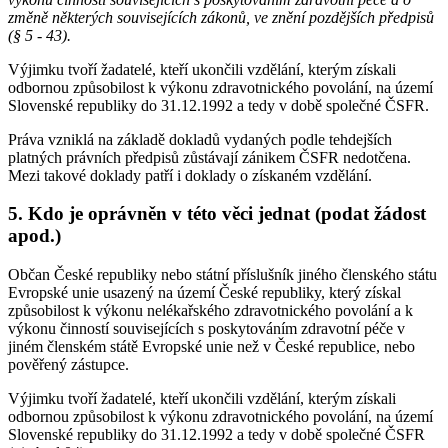
změně některých souvisejících zákonů, ve znění pozdějších předpisů
(§ 5 - 43).
Výjimku tvoří žadatelé, kteří ukončili vzdělání, kterým získali
odbornou způsobilost k výkonu zdravotnického povolání, na území
Slovenské republiky do 31.12.1992 a tedy v době společné ČSFR.
Práva vzniklá na základě dokladů vydaných podle tehdejších
platných právních předpisů zůstávají zánikem ČSFR nedotčena.
Mezi takové doklady patří i doklady o získaném vzdělání.
5. Kdo je oprávněn v této věci jednat (podat žádost
apod.)
Občan České republiky nebo státní příslušník jiného členského státu
Evropské unie usazený na území České republiky, který získal
způsobilost k výkonu nelékařského zdravotnického povolání a k
výkonu činností souvisejících s poskytováním zdravotní péče v
jiném členském státě Evropské unie než v České republice, nebo
pověřený zástupce.
Výjimku tvoří žadatelé, kteří ukončili vzdělání, kterým získali
odbornou způsobilost k výkonu zdravotnického povolání, na území
Slovenské republiky do 31.12.1992 a tedy v době společné ČSFR