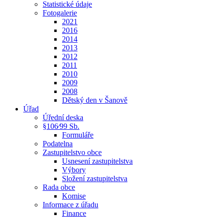
Statistické údaje
Fotogalerie
2021
2016
2014
2013
2012
2011
2010
2009
2008
Dětský den v Šanově
Úřad
Úřední deska
§106⁄99 Sb.
Formuláře
Podatelna
Zastupitelstvo obce
Usnesení zastupitelstva
Výbory
Složení zastupitelstva
Rada obce
Komise
Informace z úřadu
Finance