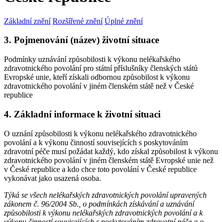
Základní znění
Rozšířené znění
Úplné znění
3. Pojmenování (název) životní situace
Podmínky uznávání způsobilosti k výkonu nelékařského
zdravotnického povolání pro státní příslušníky členských států
Evropské unie, kteří získali odbornou způsobilost k výkonu
zdravotnického povolání v jiném členském státě než v České
republice
4. Základní informace k životní situaci
O uznání způsobilosti k výkonu nelékařského zdravotnického
povolání a k výkonu činností souvisejících s poskytováním
zdravotní péče musí požádat každý, kdo získal způsobilost k výkonu
zdravotnického povolání v jiném členském státě Evropské unie než
v České republice a kdo chce toto povolání v České republice
vykonávat jako usazená osoba.
Týká se všech nelékařských zdravotnických povolání upravených
zákonem č. 96/2004 Sb., o podmínkách získávání a uznávání
způsobilosti k výkonu nelékařských zdravotnických povolání a k
výkonu činností souvisejících s poskytováním zdravotní péče a o