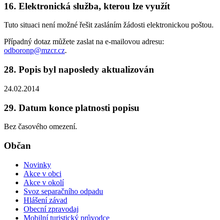
16. Elektronická služba, kterou lze využít
Tuto situaci není možné řešit zasláním žádosti elektronickou poštou.
Případný dotaz můžete zaslat na e-mailovou adresu:
odboronp@mzcr.cz
.
28. Popis byl naposledy aktualizován
24.02.2014
29. Datum konce platnosti popisu
Bez časového omezení.
Občan
Novinky
Akce v obci
Akce v okolí
Svoz separačního odpadu
Hlášení závad
Obecní zpravodaj
Mobilní turistický průvodce