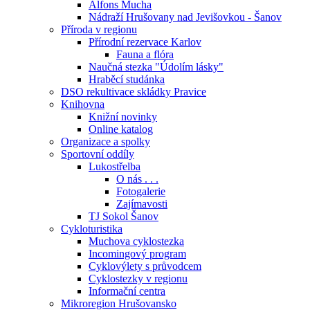
Alfons Mucha
Nádraží Hrušovany nad Jevišovkou - Šanov
Příroda v regionu
Přírodní rezervace Karlov
Fauna a flóra
Naučná stezka "Údolím lásky"
Hraběcí studánka
DSO rekultivace skládky Pravice
Knihovna
Knižní novinky
Online katalog
Organizace a spolky
Sportovní oddíly
Lukostřelba
O nás . . .
Fotogalerie
Zajímavosti
TJ Sokol Šanov
Cykloturistika
Muchova cyklostezka
Incomingový program
Cyklovýlety s průvodcem
Cyklostezky v regionu
Informační centra
Mikroregion Hrušovansko