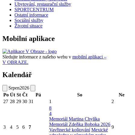
Ubytování, restaurační služby
SPORTCENTRUM
Ostatní informace
Sociální služby
Životní situace
Mobilní aplikace
Sledujte informace z našeho webu v
mobilní aplikaci –
V OBRAZE.
Kalendář
Srpen
2026
Po
Út
St
Čt
Pá
So
Ne
27
28
29
30
31
1
2
8
4
Memoriál Martina Chylíka
Memoriál Zdeňka Boboka 2026
3
4
5
6
7
9
Vavřinecké koštování
Mexické