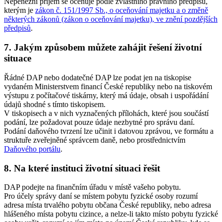
Nepeněžní příjem se oceňuje podle zvláštního právního předpisu,
kterým je
zákon č. 151/1997 Sb., o oceňování majetku a o změně
některých zákonů (zákon o oceňování majetku), ve znění pozdějších
předpisů
.
7. Jakým způsobem můžete zahájit řešení životní
situace
Řádné DAP nebo dodatečné DAP lze podat jen na tiskopise
vydaném Ministerstvem financí České republiky nebo na tiskovém
výstupu z počítačové tiskárny, který má údaje, obsah i uspořádání
údajů shodné s tímto tiskopisem.
V tiskopisech a v nich vyznačených přílohách, které jsou součástí
podání, lze požadovat pouze údaje nezbytné pro správu daní.
Podání daňového tvrzení lze učinit i datovou zprávou, ve formátu a
struktuře zveřejněné správcem daně, nebo prostřednictvím
Daňového portálu
.
8. Na které instituci životní situaci řešit
DAP podejte na finančním úřadu v místě vašeho pobytu.
Pro účely správy daní se místem pobytu fyzické osoby rozumí
adresa místa trvalého pobytu občana České republiky, nebo adresa
hlášeného místa pobytu cizince, a nelze-li takto místo pobytu fyzické