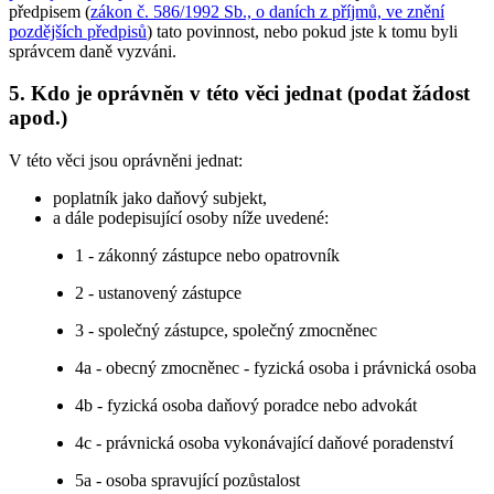
předpisem (
zákon č. 586/1992 Sb., o daních z příjmů, ve znění
pozdějších předpisů
) tato povinnost, nebo pokud jste k tomu byli
správcem daně vyzváni.
5. Kdo je oprávněn v této věci jednat (podat žádost
apod.)
V této věci jsou oprávněni jednat:
poplatník jako daňový subjekt,
a dále podepisující osoby níže uvedené:
1 - zákonný zástupce nebo opatrovník
2 - ustanovený zástupce
3 - společný zástupce, společný zmocněnec
4a - obecný zmocněnec - fyzická osoba i právnická osoba
4b - fyzická osoba daňový poradce nebo advokát
4c - právnická osoba vykonávající daňové poradenství
5a - osoba spravující pozůstalost