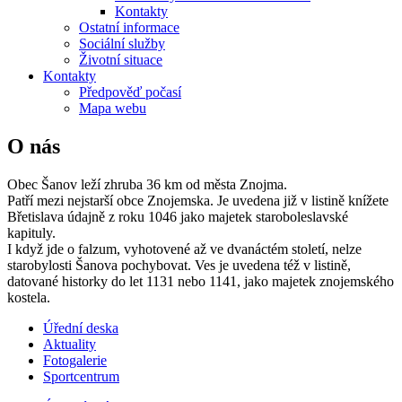
Kontakty
Ostatní informace
Sociální služby
Životní situace
Kontakty
Předpověď počasí
Mapa webu
O nás
Obec Šanov leží zhruba 36 km od města Znojma.
Patří mezi nejstarší obce Znojemska. Je uvedena již v listině knížete
Břetislava údajně z roku 1046 jako majetek staroboleslavské
kapituly.
I když jde o falzum, vyhotovené až ve dvanáctém století, nelze
starobylosti Šanova pochybovat. Ves je uvedena též v listině,
datované historky do let 1131 nebo 1141, jako majetek znojemského
kostela.
Úřední deska
Aktuality
Fotogalerie
Sportcentrum