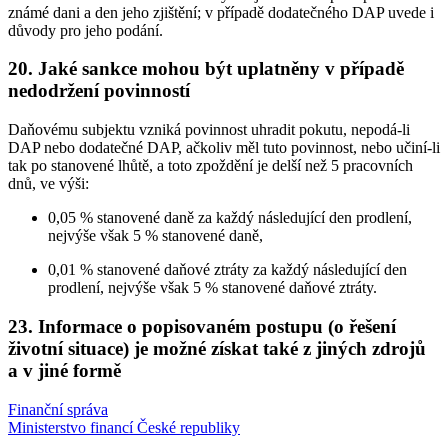
známé dani a den jeho zjištění; v případě dodatečného DAP uvede i
důvody pro jeho podání.
20. Jaké sankce mohou být uplatněny v případě
nedodržení povinností
Daňovému subjektu vzniká povinnost uhradit pokutu, nepodá-li
DAP nebo dodatečné DAP, ačkoliv měl tuto povinnost, nebo učiní-li
tak po stanovené lhůtě, a toto zpoždění je delší než 5 pracovních
dnů, ve výši:
0,05 % stanovené daně za každý následující den prodlení,
nejvýše však 5 % stanovené daně,
0,01 % stanovené daňové ztráty za každý následující den
prodlení, nejvýše však 5 % stanovené daňové ztráty.
23. Informace o popisovaném postupu (o řešení
životní situace) je možné získat také z jiných zdrojů
a v jiné formě
Finanční správa
Ministerstvo financí České republiky