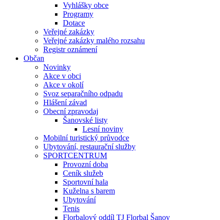
Vyhlášky obce
Programy
Dotace
Veřejné zakázky
Veřejné zakázky malého rozsahu
Registr oznámení
Občan
Novinky
Akce v obci
Akce v okolí
Svoz separačního odpadu
Hlášení závad
Obecní zpravodaj
Šanovské listy
Lesní noviny
Mobilní turistický průvodce
Ubytování, restaurační služby
SPORTCENTRUM
Provozní doba
Ceník služeb
Sportovní hala
Kuželna s barem
Ubytování
Tenis
Florbalový oddíl TJ Florbal Šanov