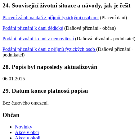
24. Související životní situace a návody, jak je řešit
Placení záloh na daň z příjmů fyzickými osobami
(Placení daní)
Podání přiznání k dani dědické
(Daňová přiznání - občan)
Podání přiznání k dani z nemovitostí
(Daňová přiznání - podnikatel)
Podání přiznání k dani z příjmů fyzických osob
(Daňová přiznání -
podnikatel)
28. Popis byl naposledy aktualizován
06.01.2015
29. Datum konce platnosti popisu
Bez časového omezení.
Občan
Novinky
Akce v obci
Akce v okolí