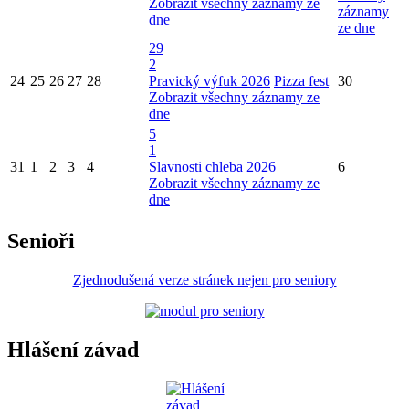
Zobrazit všechny záznamy ze
záznamy
dne
ze dne
29
2
24
25
26
27
28
Pravický výfuk 2026
Pizza fest
30
Zobrazit všechny záznamy ze
dne
5
1
31
1
2
3
4
Slavnosti chleba 2026
6
Zobrazit všechny záznamy ze
dne
Senioři
Zjednodušená verze stránek nejen pro seniory
Hlášení závad