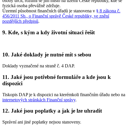
osoby určit, rozumí se jím místo na území České republiky, kde se
fyzická osoba převážně zdržuje.
Územní působnost finančních úřadů je stanovena v
§ 8 zákona č.
456/2011 Sb., o Finanční správě České republiky, ve znění
pozdějších předpisů
.
9. Kde, s kým a kdy životní situaci řešit
10. Jaké doklady je nutné mít s sebou
Doklady vyznačené na straně č. 4 DAP.
11. Jaké jsou potřebné formuláře a kde jsou k
dispozici
Tiskopis DAP je k dispozici na kterémkoli finančním úřadu nebo na
internetových stránkách Finanční správy
.
12. Jaké jsou poplatky a jak je lze uhradit
Správní ani jiné poplatky nejsou stanoveny.