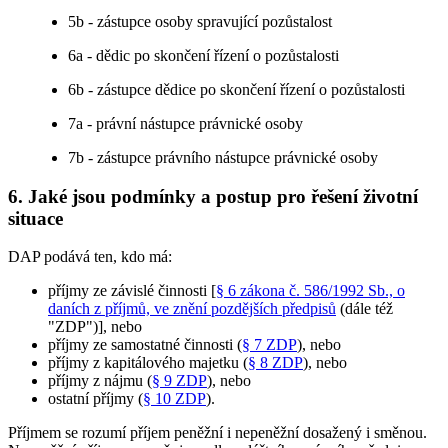
5b - zástupce osoby spravující pozůstalost
6a - dědic po skončení řízení o pozůstalosti
6b - zástupce dědice po skončení řízení o pozůstalosti
7a - právní nástupce právnické osoby
7b - zástupce právního nástupce právnické osoby
6. Jaké jsou podmínky a postup pro řešení životní
situace
DAP podává ten, kdo má:
příjmy ze závislé činnosti [
§ 6 zákona č. 586/1992 Sb., o
daních z příjmů, ve znění pozdějších předpisů
(dále též
"ZDP")], nebo
příjmy ze samostatné činnosti (
§ 7 ZDP
), nebo
příjmy z kapitálového majetku (
§ 8 ZDP
), nebo
příjmy z nájmu (
§ 9 ZDP
), nebo
ostatní příjmy (
§ 10 ZDP
).
Příjmem se rozumí příjem peněžní i nepeněžní dosažený i směnou.