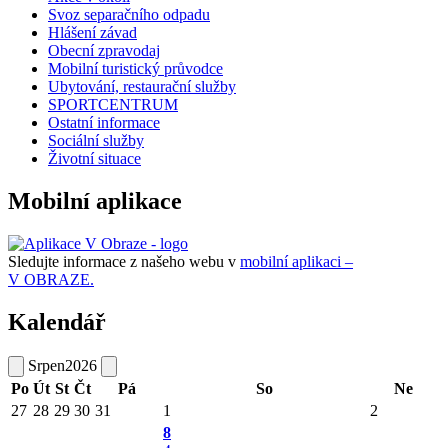
Svoz separačního odpadu
Hlášení závad
Obecní zpravodaj
Mobilní turistický průvodce
Ubytování, restaurační služby
SPORTCENTRUM
Ostatní informace
Sociální služby
Životní situace
Mobilní aplikace
Sledujte informace z našeho webu v
mobilní aplikaci –
V OBRAZE.
Kalendář
Srpen
2026
Po
Út
St
Čt
Pá
So
Ne
27
28
29
30
31
1
2
8