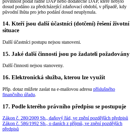
povinnost podat řádné DAP nebo dodatečné DAP, které nebylo
dosud podáno za předcházející zdaňovací období, v případě, kdy
původní lhůta pro jeho podání dosud neuplynula.
14. Kteří jsou další účastníci (dotčení) řešení životní
situace
Další účastníci postupu nejsou stanoveni.
15. Jaké další činnosti jsou po žadateli požadovány
Další činnosti nejsou stanoveny.
16. Elektronická služba, kterou lze využít
Příp. dotaz můžete zaslat na e-mailovou adresu
příslušného
finančního úřadu
.
17. Podle kterého právního předpisu se postupuje
Zákon č. 280/2009 Sb., daňový řád, ve znění pozdějších předpisů
Zákon č. 586/1992 Sb., o daních z příjmů, ve znění pozdějších
předpisů