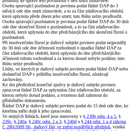
příslušný ke správě této povinnosti v den smrti zůstavitele.
Osoba spravující pozůstalost je povinna podat řádné DAP do 3
měsíců ode dne smrti zůstavitele, a to za část zdaňovacího období,
která uplynula přede dnem jeho smrti; tuto lhůtu nelze prodloužit.
Osoba spravující pozůstalost je povinna podat řádné DAP do 30 dnů
ode dne skončení řízení o pozůstalosti, a to za část zdaňovacího
období, která uplynula do dne předcházejícího dni skončení řízení o
pozůstalosti.
Při insolvenčním řízení je daňový subjekt povinen podat nejpozději
do 30 dnů ode dne účinnosti rozhodnutí o úpadku řádné DAP za
část zdaňovacího období, která uplynula do dne předcházejícího
účinnosti tohoto rozhodnutí a za kterou dosud nebylo podáno; tuto
lhůtu nelze prodloužit.
Lhůty, ve kterých je daňový subjekt povinen podat řádné DAP nebo
dodatečné DAP v průběhu insolvenčního řízení, zůstávají
zachovány.
Ke dni předložení konečné zprávy je daňový subjekt povinen
zpracovat řádné DAP za uplynulou část zdaňovacího období, za
kterou nebylo dosud podáno, a tvrzenou daň zahrnout do
příslušného dokumentu.
Řádné DAP je daňový subjekt povinen podat do 15 dnů ode dne, ke
kterému mělo dojít k jeho zpracování.
Ve stejných lhůtách, které jsou stanoveny v
§ 239b odst. 4 a 5
,
§
239c
,
§ 240a
,
§ 240c odst. 2 a 3
,
§ 240d
a
§ 244 odst. 1 a 4 zákona
č. 280/2009 Sb., daňový řád, ve znění pozdějších předpisů
, vzniká