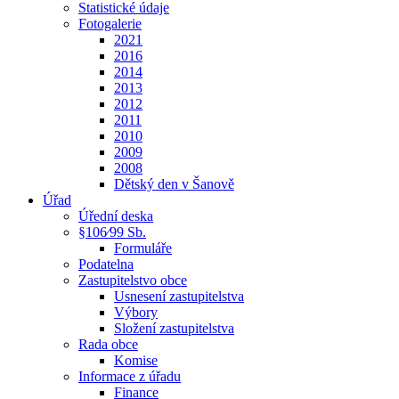
Statistické údaje
Fotogalerie
2021
2016
2014
2013
2012
2011
2010
2009
2008
Dětský den v Šanově
Úřad
Úřední deska
§106⁄99 Sb.
Formuláře
Podatelna
Zastupitelstvo obce
Usnesení zastupitelstva
Výbory
Složení zastupitelstva
Rada obce
Komise
Informace z úřadu
Finance