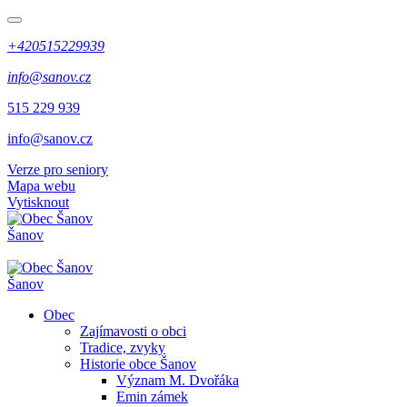
+420515229939
info@sanov.cz
515 229 939
info@sanov.cz
Verze pro seniory
Mapa webu
Vytisknout
Šanov
Šanov
Obec
Zajímavosti o obci
Tradice, zvyky
Historie obce Šanov
Význam M. Dvořáka
Emin zámek