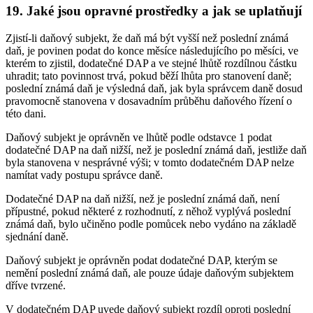
19. Jaké jsou opravné prostředky a jak se uplatňují
Zjistí-li daňový subjekt, že daň má být vyšší než poslední známá
daň, je povinen podat do konce měsíce následujícího po měsíci, ve
kterém to zjistil, dodatečné DAP a ve stejné lhůtě rozdílnou částku
uhradit; tato povinnost trvá, pokud běží lhůta pro stanovení daně;
poslední známá daň je výsledná daň, jak byla správcem daně dosud
pravomocně stanovena v dosavadním průběhu daňového řízení o
této dani.
Daňový subjekt je oprávněn ve lhůtě podle odstavce 1 podat
dodatečné DAP na daň nižší, než je poslední známá daň, jestliže daň
byla stanovena v nesprávné výši; v tomto dodatečném DAP nelze
namítat vady postupu správce daně.
Dodatečné DAP na daň nižší, než je poslední známá daň, není
přípustné, pokud některé z rozhodnutí, z něhož vyplývá poslední
známá daň, bylo učiněno podle pomůcek nebo vydáno na základě
sjednání daně.
Daňový subjekt je oprávněn podat dodatečné DAP, kterým se
nemění poslední známá daň, ale pouze údaje daňovým subjektem
dříve tvrzené.
V dodatečném DAP uvede daňový subjekt rozdíl oproti poslední