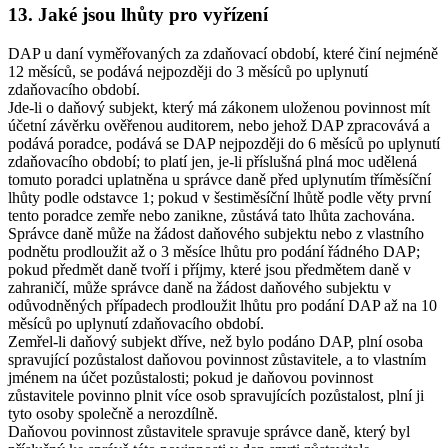
13. Jaké jsou lhůty pro vyřízení
DAP u daní vyměřovaných za zdaňovací období, které činí nejméně
12 měsíců, se podává nejpozději do 3 měsíců po uplynutí
zdaňovacího období.
Jde-li o daňový subjekt, který má zákonem uloženou povinnost mít
účetní závěrku ověřenou auditorem, nebo jehož DAP zpracovává a
podává poradce, podává se DAP nejpozději do 6 měsíců po uplynutí
zdaňovacího období; to platí jen, je-li příslušná plná moc udělená
tomuto poradci uplatněna u správce daně před uplynutím tříměsíční
lhůty podle odstavce 1; pokud v šestiměsíční lhůtě podle věty první
tento poradce zemře nebo zanikne, zůstává tato lhůta zachována.
Správce daně může na žádost daňového subjektu nebo z vlastního
podnětu prodloužit až o 3 měsíce lhůtu pro podání řádného DAP;
pokud předmět daně tvoří i příjmy, které jsou předmětem daně v
zahraničí, může správce daně na žádost daňového subjektu v
odůvodněných případech prodloužit lhůtu pro podání DAP až na 10
měsíců po uplynutí zdaňovacího období.
Zemřel-li daňový subjekt dříve, než bylo podáno DAP, plní osoba
spravující pozůstalost daňovou povinnost zůstavitele, a to vlastním
jménem na účet pozůstalosti; pokud je daňovou povinnost
zůstavitele povinno plnit více osob spravujících pozůstalost, plní ji
tyto osoby společně a nerozdílně.
Daňovou povinnost zůstavitele spravuje správce daně, který byl