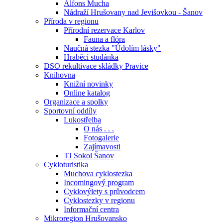
Alfons Mucha
Nádraží Hrušovany nad Jevišovkou - Šanov
Příroda v regionu
Přírodní rezervace Karlov
Fauna a flóra
Naučná stezka "Údolím lásky"
Hraběcí studánka
DSO rekultivace skládky Pravice
Knihovna
Knižní novinky
Online katalog
Organizace a spolky
Sportovní oddíly
Lukostřelba
O nás . . .
Fotogalerie
Zajímavosti
TJ Sokol Šanov
Cykloturistika
Muchova cyklostezka
Incomingový program
Cyklovýlety s průvodcem
Cyklostezky v regionu
Informační centra
Mikroregion Hrušovansko