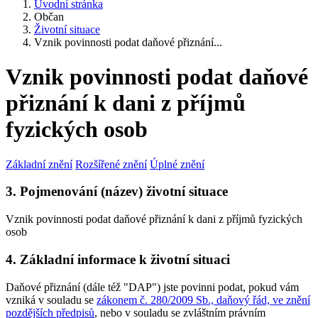
Úvodní stránka
Občan
Životní situace
Vznik povinnosti podat daňové přiznání...
Vznik povinnosti podat daňové
přiznání k dani z příjmů
fyzických osob
Základní znění
Rozšířené znění
Úplné znění
3. Pojmenování (název) životní situace
Vznik povinnosti podat daňové přiznání k dani z příjmů fyzických
osob
4. Základní informace k životní situaci
Daňové přiznání (dále též "DAP") jste povinni podat, pokud vám
vzniká v souladu se
zákonem č. 280/2009 Sb., daňový řád, ve znění
pozdějších předpisů
, nebo v souladu se zvláštním právním