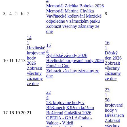
4
Memoriál Zdeňka Boboka 2026
Memoriál Martina Chylíka
3
4
5
6
7
9
Vavřinecké koštování
Mexické
odpoledne v zámeckém parku
Zobrazit všechny záznamy ze
dne
14
1
16
15
Hevlínské
1
3
krojované
Dětský
Rybářské závody 2026
hody
den 2026
10
11
12
13
Hevlínské krojované hody 2026
2026
Zobrazit
Fontána Cup
Zobrazit
všechny
Zobrazit všechny záznamy ze
všechny
záznamy
dne
záznamy
ze dne
ze dne
23
22
1
4
58.
58. krojované hody v
krojované
Břežanech
Křížem krážem
hody v
17
18
19
20
21
Božicemi
Gulášfest 2026
Břežanech
OPERA - GALA/Praha -
Zobrazit
Valtice - Vídeň
všechny